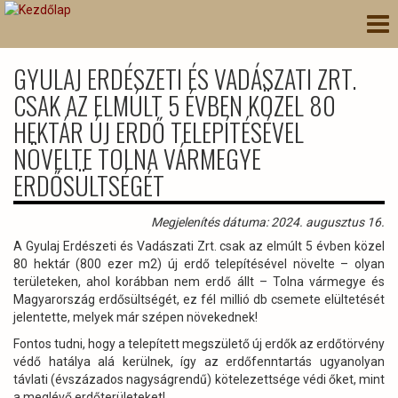
Ugrás
Nav
a
átk
tartalomra
GYULAJ ERDÉSZETI ÉS VADÁSZATI ZRT.
CSAK AZ ELMÚLT 5 ÉVBEN KÖZEL 80
HEKTÁR ÚJ ERDŐ TELEPÍTÉSÉVEL
NÖVELTE TOLNA VÁRMEGYE
ERDŐSÜLTSÉGÉT
Megjelenítés dátuma: 2024. augusztus 16.
A Gyulaj Erdészeti és Vadászati Zrt. csak az elmúlt 5 évben közel
80 hektár (800 ezer m2) új erdő telepítésével növelte – olyan
területeken, ahol korábban nem erdő állt – Tolna vármegye és
Magyarország erdősültségét, ez fél millió db csemete elültetését
jelentette, melyek már szépen növekednek!
Fontos tudni, hogy a telepített megszülető új erdők az erdőtörvény
védő hatálya alá kerülnek, így az erdőfenntartás ugyanolyan
távlati (évszázados nagyságrendű) kötelezettsége védi őket, mint
a meglévő erdőterületeket!