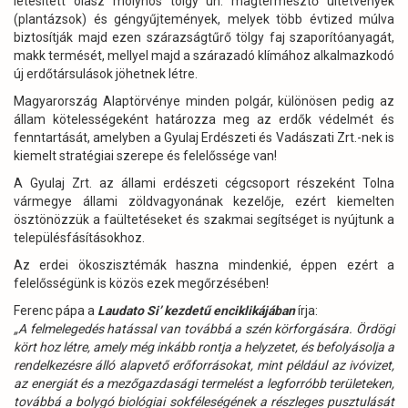
létesített olasz molyhos tölgy un. magtermesztő ültetvények
(plantázsok) és géngyűjtemények, melyek több évtized múlva
biztosítják majd ezen szárazságtűrő tölgy faj szaporítóanyagát,
makk termését, mellyel majd a szárazadó klímához alkalmazkodó
új erdőtársulások jöhetnek létre.
Magyarország Alaptörvénye minden polgár, különösen pedig az
állam kötelességeként határozza meg az erdők védelmét és
fenntartását, amelyben a Gyulaj Erdészeti és Vadászati Zrt.-nek is
kiemelt stratégiai szerepe és felelőssége van!
A Gyulaj Zrt. az állami erdészeti cégcsoport részeként Tolna
vármegye állami zöldvagyonának kezelője, ezért kiemelten
ösztönözzük a faültetéseket és szakmai segítséget is nyújtunk a
településfásításokhoz.
Az erdei ökoszisztémák haszna mindenkié, éppen ezért a
felelősségünk is közös ezek megőrzésében!
Ferenc pápa a
Laudato Si’ kezdetű enciklikájában
írja:
„A felmelegedés hatással van továbbá a szén körforgására. Ördögi
kört hoz létre, amely még inkább rontja a helyzetet, és befolyásolja a
rendelkezésre álló alapvető erőforrásokat, mint például az ivóvizet,
az energiát és a mezőgazdasági termelést a legforróbb területeken,
továbbá a bolygó biológiai sokféleségének a részleges pusztulását