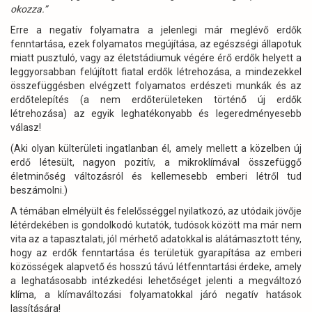
okozza.”
Erre a negatív folyamatra a jelenlegi már meglévő erdők
fenntartása, ezek folyamatos megújítása, az egészségi állapotuk
miatt pusztuló, vagy az életstádiumuk végére érő erdők helyett a
leggyorsabban felújított fiatal erdők létrehozása, a mindezekkel
összefüggésben elvégzett folyamatos erdészeti munkák és az
erdőtelepítés (a nem erdőterületeken történő új erdők
létrehozása) az egyik leghatékonyabb és legeredményesebb
válasz!
(Aki olyan külterületi ingatlanban él, amely mellett a közelben új
erdő létesült, nagyon pozitív, a mikroklímával összefüggő
életminőség változásról és kellemesebb emberi létről tud
beszámolni.)
A témában elmélyült és felelősséggel nyilatkozó, az utódaik jövője
létérdekében is gondolkodó kutatók, tudósok között ma már nem
vita az a tapasztalati, jól mérhető adatokkal is alátámasztott tény,
hogy az erdők fenntartása és területük gyarapítása az emberi
közösségek alapvető és hosszú távú létfenntartási érdeke, amely
a leghatásosabb intézkedési lehetőséget jelenti a megváltozó
klíma, a klímaváltozási folyamatokkal járó negatív hatások
lassítására!