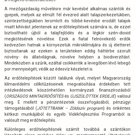
A mezőgazdaság művelésre már kevésbé alkalmas szántók és
gyepek, melyek az elmúlt fél évezred alatt talajszerkezetükben,
szintezettségükben leromlott és többé-kevésbé erodált talajok
miatt kihívást jelentenek az erdőtelepítések számára is, de ezzel
biztosítható újból a talajfejlődés és a légkör szén-dioxid
megkötésének növelése. Ezek a fiatal felnövekedő erdők
kedvezően hatnak a környezetük mikroklímájára és új életteret
biztosítanak az ezeken a területeken eddig háttérbe szorult
növény- és állatvilágnak, növelve helyben a biodiverzítást.
Mindeközben a szűrik, ezáltal csökkentik a levegőben lévő lebegő
por mennyiségét, védik az édesvíz készletet is.
Az erdőtelepítések között találunk olyat, melyet Magyarország
klímavédelmi célkitűzéseinek megvalósítása érdekében tett
intézkedésnek köszönhetően kormányzati finanszírozásból
(
ORSZÁGOS MINTAERDŐSÍTÉS
és
ÚJSZÜLÖTTEK ERDEJE
) valósul
meg. E mellett a pénzintézetek összefogásából, pénzügyi
támogatásából (
JÓTETTBANK – Zöldszív program
) és önkéntes
kétkezi munkájából és egyéb Vidékfejlesztési Programból is
valósult meg erdőtelepítés.
Különleges erdőtelepítésnek számít továbbá a szántókon