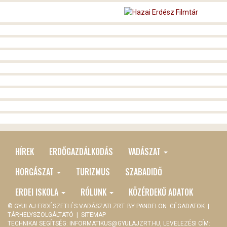
HÍREK
ERDŐGAZDÁLKODÁS
VADÁSZAT
MAIN
MENU
HORGÁSZAT
TURIZMUS
SZABADIDŐ
ERDEI ISKOLA
RÓLUNK
KÖZÉRDEKŰ ADATOK
© GYULAJ ERDÉSZETI ÉS VADÁSZATI ZRT. BY
PANDELON
CÉGADATOK
|
TÁRHELYSZOLGÁLTATÓ
|
SITEMAP
TECHNIKAI SEGÍTSÉG:
INFORMATIKUS@GYULAJZRT.HU
, LEVELEZÉSI CÍM: