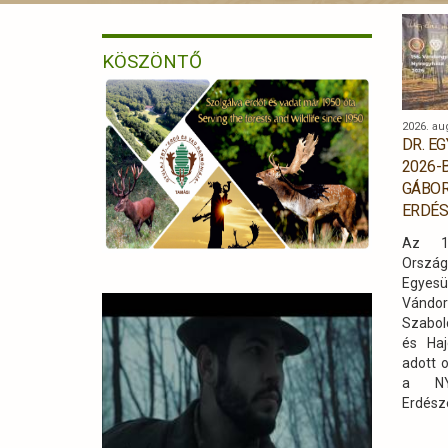
KÖSZÖNTŐ
2026. au
DR. E
2026-
GÁBOR
ERDÉS
Az 18
Orsz
Egyes
Vándo
Szabol
és Haj
adott 
a NYÍ
Erdés
szakma
a ven