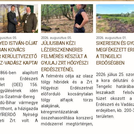
gusztus 05.
2026. augusztus 05.
2026. augusztus 01.
GYED ISTVÁN-DÍJAT
JÚLIUSBAN KÉZI
SIKERESEN ÉS G
BAN KOVÁCS
LÉZERSZKENNERES
MEGFÉKEZETT ER
 KERÜLETVEZETŐ
FELMÉRÉS KÉSZÜLT A
A TENGELICI
Z-VADÁSZ KAPTA!
GYULAJ ZRT. HŐGYÉSZI
ERDŐSÉGBEN
ERDÉSZETÉNÉL
66-ben alapított
2026. július 25. sz
A felmérés célja az olasz
ágos Erdészeti
a kora délutáni ó
tölgy hibridek és a Zrt.
ület (OEE) 156.
Tengelic határáb
Hőgyészi Erdészetnél
rgyűlésének idén
leszakadt felsőv
előforduló kocsánytalan
cs-Szatmár-Bereg
tüzet okozott a 
tölgy alfajok törzs
dú-Bihar vármegye
Erdészeti és Vadász
alakjának,
otthont, a házigazda
erdejében, kb. 200
kéregmintázatának
RERDŐ Nyírségi
területen.
összehasonlítása korszerű
zeti Zrt. volt. A
módszerrel megtörténjen,
i programok során
ami alapján a jellemző
dégek betekintést