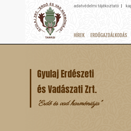
adatvédelmi tájékoztató
ka
Topmenu
HÍREK
ERDŐGAZDÁLKODÁS
Main
Ugrás
navigation
a
tartalomra
Gyulaj Erdészeti
és Vadászati Zrt.
"Erdő és vad harmóniája"