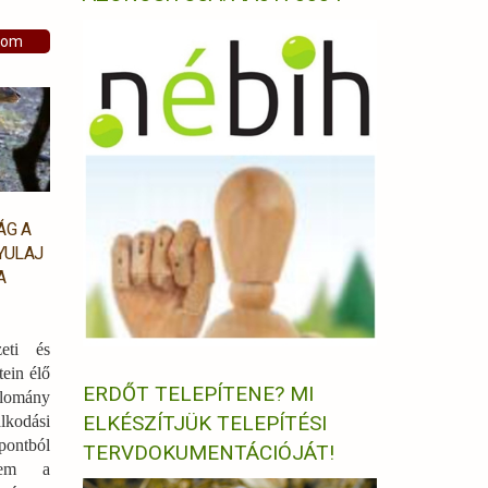
som
ÁG A
YULAJ
A
eti és
tein élő
ERDŐT TELEPÍTENE? MI
lomány
ELKÉSZÍTJÜK TELEPÍTÉSI
lkodási
pontból
TERVDOKUMENTÁCIÓJÁT!
anem a