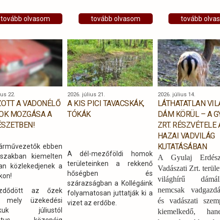
morfológiai bélyegek
k a hazánk keleti
(törzs habitusa,
ában található erdők
tovább olvasom
tovább olvasom
tovább olva
ágrendszer,
ési módszereibe,
kéregmintázat)
smerhették a
azonosítása vagy pontos
RERDŐ Zrt.
ipari fa kihozatal is
kodását,
becsülhető. A felmérést dr.
nyeit, büszkeségeit
Czimber Kornél a Soproni
hívásait is. A
Egyetem egyetemi
vők ízelítőt kaptak a
docense és Csondor Luca a
ius 22.
2026. július 21.
2026. július 14.
ég kulturális
SOE Erdőmérnöki Kar
OTT A VADONÉLŐ
A KIS PICI TAVACSKÁK,
LÁTHATATLAN VIL
ányaiból,
hallgatója végezte egy kézi
OK MOZGÁSA A
TÓKÁK
DÁM KÖRÜL – A G
onómiai remekeiből
lézerszkennerrel.
SZETBEN!
ZRT. RÉSZVÉTELE 
gismerhették az
ett örökség és
HAZAI VADVILÁG
szeti környezet
KUTATÁSÁBAN
árművezetők ebben
A dél-mezőföldi homok
geit.
szakban kiemelten
A Gyulaj Erdész
területeinken a rekkenő
an közlekedjenek a
Vadászati Zrt. terüle
hőségben és
kon!
világhírű dámál
szárazságban a Kollégáink
nemcsak vadgazdá
zdődött az őzek
folyamatosan juttatják ki a
, mely üzekedési
és vadászati szem
vizet az erdőbe.
akuk júliustól
kiemelkedő, h