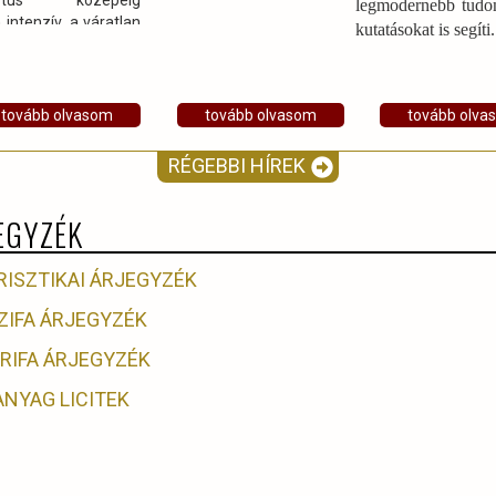
sztus közepéig
legmodernebb tud
intenzív, a váratlan
kutatásokat is segíti.
ukkal, futásukkal
r keresztezhetik a
 közlekedési utakat
tovább olvasom
tovább olvasom
tovább olva
RÉGEBBI HÍREK
EGYZÉK
RISZTIKAI ÁRJEGYZÉK
ZIFA ÁRJEGYZÉK
ARIFA ÁRJEGYZÉK
ANYAG LICITEK