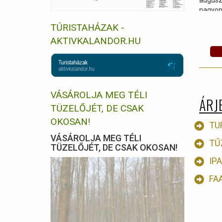
augu
nagyon 
mozgás
TÚRISTAHÁZAK -
sokszo
AKTIVKALANDOR.HU
közúti
is.
VÁSÁROLJA MEG TÉLI
ÁRJ
TÜZELŐJÉT, DE CSAK
OKOSAN!
TU
VÁSÁROLJA MEG TÉLI
TŰ
TÜZELŐJÉT, DE CSAK OKOSAN!
IP
FA