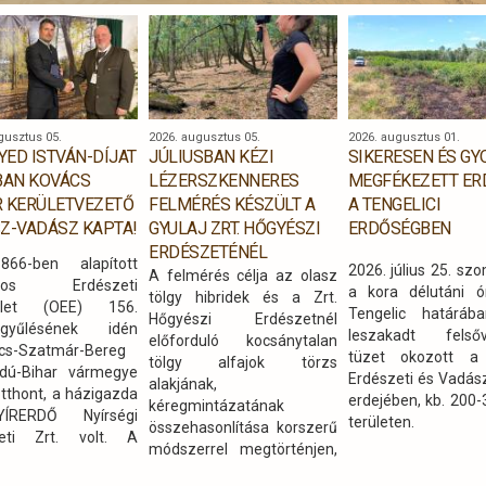
gusztus 05.
2026. augusztus 05.
2026. augusztus 01.
GYED ISTVÁN-DÍJAT
JÚLIUSBAN KÉZI
SIKERESEN ÉS G
BAN KOVÁCS
LÉZERSZKENNERES
MEGFÉKEZETT ER
 KERÜLETVEZETŐ
FELMÉRÉS KÉSZÜLT A
A TENGELICI
Z-VADÁSZ KAPTA!
GYULAJ ZRT. HŐGYÉSZI
ERDŐSÉGBEN
ERDÉSZETÉNÉL
66-ben alapított
2026. július 25. sz
A felmérés célja az olasz
ágos Erdészeti
a kora délutáni ó
tölgy hibridek és a Zrt.
ület (OEE) 156.
Tengelic határáb
Hőgyészi Erdészetnél
rgyűlésének idén
leszakadt felsőv
előforduló kocsánytalan
cs-Szatmár-Bereg
tüzet okozott a 
tölgy alfajok törzs
dú-Bihar vármegye
Erdészeti és Vadász
alakjának,
otthont, a házigazda
erdejében, kb. 200
kéregmintázatának
RERDŐ Nyírségi
területen.
összehasonlítása korszerű
zeti Zrt. volt. A
módszerrel megtörténjen,
i programok során
ami alapján a jellemző
dégek betekintést