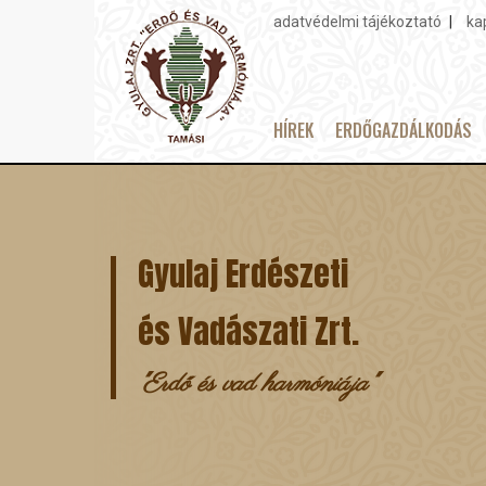
adatvédelmi tájékoztató
ka
Topmenu
HÍREK
ERDŐGAZDÁLKODÁS
Main
Ugrás
navigation
a
tartalomra
Gyulaj Erdészeti
és Vadászati Zrt.
"Erdő és vad harmóniája"