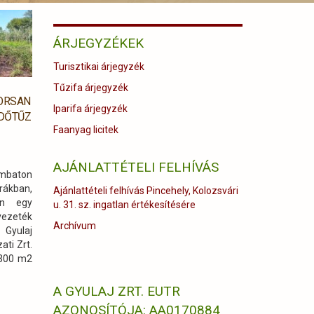
ÁRJEGYZÉKEK
Turisztikai árjegyzék
Tűzifa árjegyzék
YORSAN
Iparifa árjegyzék
DŐTŰZ
Faanyag licitek
AJÁNLATTÉTELI FELHÍVÁS
ombaton
rákban,
Ajánlattételi felhívás Pincehely, Kolozsvári
an egy
u. 31. sz. ingatlan értékesítésére
ezeték
Archívum
Gyulaj
ati Zrt.
-300 m2
A GYULAJ ZRT. EUTR
AZONOSÍTÓJA: AA0170884