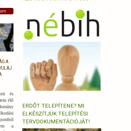
som
ÁG A
YULAJ
A
eti és
tein élő
ERDŐT TELEPÍTENE? MI
lomány
ELKÉSZÍTJÜK TELEPÍTÉSI
lkodási
pontból
TERVDOKUMENTÁCIÓJÁT!
anem a