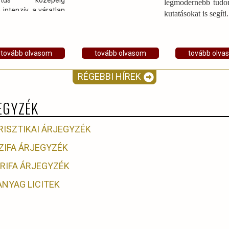
sztus közepéig
legmodernebb tud
intenzív, a váratlan
kutatásokat is segíti.
ukkal, futásukkal
r keresztezhetik a
 közlekedési utakat
tovább olvasom
tovább olvasom
tovább olva
RÉGEBBI HÍREK
EGYZÉK
RISZTIKAI ÁRJEGYZÉK
ZIFA ÁRJEGYZÉK
ARIFA ÁRJEGYZÉK
ANYAG LICITEK