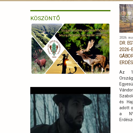
KÖSZÖNTŐ
2026. au
DR. E
2026-
GÁBOR
ERDÉS
Az 18
Orsz
Egyes
Vándo
Szabol
és Haj
adott 
a NYÍ
Erdés
szakma
a ven