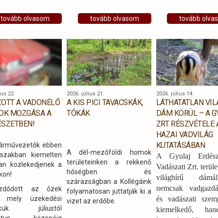
morfológiai bélyegek
k a hazánk keleti
(törzs habitusa,
ában található erdők
tovább olvasom
tovább olvasom
tovább olva
ágrendszer,
ési módszereibe,
kéregmintázat)
smerhették a
azonosítása vagy pontos
RERDŐ Zrt.
ipari fa kihozatal is
kodását,
becsülhető. A felmérést dr.
nyeit, büszkeségeit
Czimber Kornél a Soproni
hívásait is. A
Egyetem egyetemi
vők ízelítőt kaptak a
docense és Csondor Luca a
ius 22.
2026. július 21.
2026. július 14.
ég kulturális
SOE Erdőmérnöki Kar
OTT A VADONÉLŐ
A KIS PICI TAVACSKÁK,
LÁTHATATLAN VIL
ányaiból,
hallgatója végezte egy kézi
OK MOZGÁSA A
TÓKÁK
DÁM KÖRÜL – A G
onómiai remekeiből
lézerszkennerrel.
SZETBEN!
ZRT. RÉSZVÉTELE 
gismerhették az
ett örökség és
HAZAI VADVILÁG
szeti környezet
KUTATÁSÁBAN
árművezetők ebben
A dél-mezőföldi homok
geit.
szakban kiemelten
A Gyulaj Erdész
területeinken a rekkenő
an közlekedjenek a
Vadászati Zrt. terüle
hőségben és
kon!
világhírű dámál
szárazságban a Kollégáink
nemcsak vadgazdá
zdődött az őzek
folyamatosan juttatják ki a
, mely üzekedési
és vadászati szem
vizet az erdőbe.
akuk júliustól
kiemelkedő, h