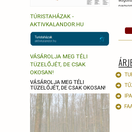
augu
nagyon 
mozgás
TÚRISTAHÁZAK -
sokszo
AKTIVKALANDOR.HU
közúti
is.
VÁSÁROLJA MEG TÉLI
ÁRJ
TÜZELŐJÉT, DE CSAK
OKOSAN!
TU
VÁSÁROLJA MEG TÉLI
TŰ
TÜZELŐJÉT, DE CSAK OKOSAN!
IP
FA