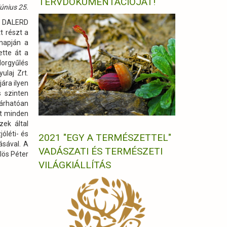
TERVDOKUMENTÁCIÓJÁT!
únius 25.
mi DALERD
t részt a
napján a
tte át a
dorgyűlés
ulaj Zrt.
ára ilyen
 szinten
várhatóan
tt minden
zek által
óléti- és
2021 "EGY A TERMÉSZETTEL"
ásával. A
VADÁSZATI ÉS TERMÉSZETI
lös Péter
VILÁGKIÁLLÍTÁS