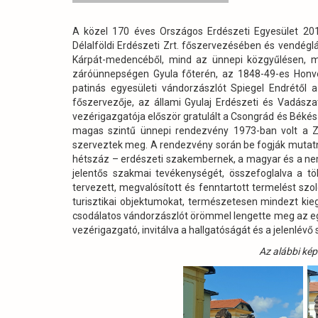
Zrt.-
nél)
A közel 170 éves Országos Erdészeti Egyesület 201
Délalföldi Erdészeti Zrt. főszervezésében és vendég
Kárpát-medencéből, mind az ünnepi közgyűlésen, m
záróünnepségen Gyula főterén, az 1848-49-es Honvé
patinás egyesületi vándorzászlót Spiegel Endrétől a
főszervezője, az állami Gyulaj Erdészeti és Vadásza
vezérigazgatója először gratulált a Csongrád és Békés
magas szintű ünnepi rendezvény 1973-ban volt a Zr
szerveztek meg. A rendezvény során be fogják mutat
hétszáz – erdészeti szakembernek, a magyar és a nemz
jelentős szakmai tevékenységét, összefoglalva a töb
tervezett, megvalósított és fenntartott termelést szo
turisztikai objektumokat, természetesen mindezt kie
csodálatos vándorzászlót örömmel lengette meg az e
vezérigazgató, invitálva a hallgatóságát és a jelenlé
Az alábbi kép