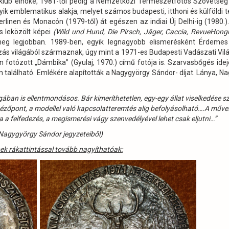
tóklub elnöke, 1981-től pedig a Nemzetközi Természetfotós Szövetség
ik emblematikus alakja, melyet számos budapesti, itthoni és külföldi 
Berlinen és Monacón (1979-től) át egészen az indiai Új Delhi-ig (1980.)
és leközölt képei
(Wild und Hund, Die Pirsch, Jäger, Caccia, RevueHongr
g legjobban. 1989-ben, egyik legnagyobb elismerésként Érdeme
zás világából származnak, úgy mint a 1971-es Budapesti Vadászati Világ
an fotózott „Dámbika” (Gyulaj, 1970.) című fotója is. Szarvasbőgés idej
 található. Emlékére alapították a Nagygyörgy Sándor- díjat. Lánya, N
ban is ellentmondásos. Bár kimeríthetetlen, egy-egy állat viselkedése sz
át nézőpont, a modellel való kapcsolatteremtés alig befolyásolható….A műv
 a felfedezés, a megismerési vágy szenvedélyével lehet csak eljutni…”
 Nagygyörgy Sándor jegyzeteiből)
pek rákattintással tovább nagyíthatóak: