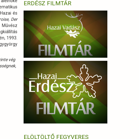
 alelnöke
ERDÉSZ FILMTÁR
tematikus
.Hazai és
oise, Der
s Művész
kiállítás
én, 1993.
agygyörgy
inte vég
ességnek,
ELÖLTÖLTŐ FEGYVERES