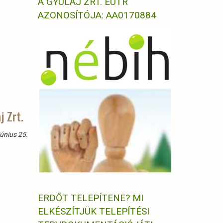
A GYULAJ ZRT. EUTR
AZONOSÍTÓJA: AA0170884
j Zrt.
únius 25.
ERDŐT TELEPÍTENE? MI
ELKÉSZÍTJÜK TELEPÍTÉSI