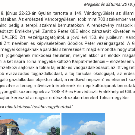
Megjelenés dátuma: 2018. j
8. június 22-23-án Gyulán tartotta a 149. Vándorgyűlését az álla
látásában. Az erdészeti Vándorgyűlésen, több mint 700 szakember vet
ind pedig a terepi, szakmai bemutatókon. A rendezvény második 
dtiszti Emlékhelynél Zambó Péter OEE elnök zárszavát követően ve
 DALERD Zrt. vezérigazgatójától, a jövő évi 150. évi jubileumi Ván
ti Zrt. nevében és képviseletében Gőbölös Péter vezérigazgató. A Gy
 megyei Kollégáknak a parádés szervezésért, majd elmondta, hogy utolj
t. jogelődjének működési területén, melyet akkor az elődök magas
ni a két napra Tolna megyébe költöző Kárpát-medencei – előzetesen 
etközi sajtónak a tolnai táj erdő- és vadgazdálkodását, az itt végze
b évszázados tájgazdálkodást, a táj társulás ökológiáját, az erdés
lgáló gazdálkodási objektumokat, a rendkívül népszerű és elismert közj
gészítve a térség művészeti értékeinek és népi kultúrájának bemutat
gybegyűlt közönségnek az 1848-49-es Honvédtiszti Emlékhelynél Gőbö
vő sajtón keresztül a magyar erdészeti szakembereket Tolna megyébe.
ek rákattintással tovább nagyíthatóak!