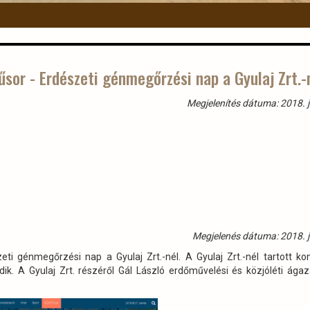
sor - Erdészeti génmegőrzési nap a Gyulaj Zrt.-
Megjelenítés dátuma: 2018. j
Megjelenés dátuma: 2018. j
i génmegőrzési nap a Gyulaj Zrt.-nél. A Gyulaj Zrt.-nél tartott ko
k. A Gyulaj Zrt. részéről Gál László erdőművelési és közjóléti ága