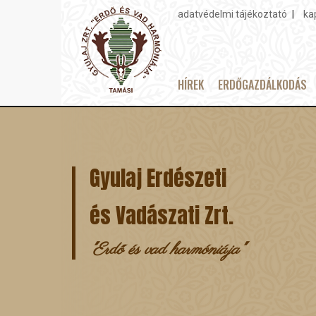
adatvédelmi tájékoztató
ka
Topmenu
HÍREK
ERDŐGAZDÁLKODÁS
Main
Ugrás
navigation
a
tartalomra
Gyulaj Erdészeti
és Vadászati Zrt.
"Erdő és vad harmóniája"