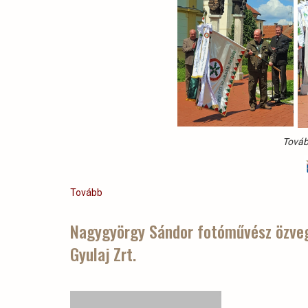
Továb
Tovább
(Az
OEE
2019.
Nagygyörgy Sándor fotóművész özveg
évi
Gyulaj Zrt.
Vándorgyűlés
szervezését
szimbolizáló
vándorzászlót
átvette