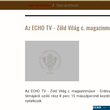
Havi archívum
Havi archívum
Az ECHO TV - Zöld Világ c. magazinmű
Az ECHO TV - Zöld Világ c. magazinműsor - Erdészet
témájáról szóló rész 8 perc 15 másodpercnél kezdődi
nyilatkozik.