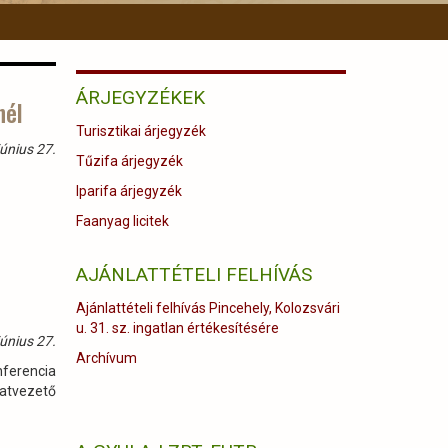
ÁRJEGYZÉKEK
nél
Turisztikai árjegyzék
únius 27.
Tűzifa árjegyzék
Iparifa árjegyzék
Faanyag licitek
AJÁNLATTÉTELI FELHÍVÁS
Ajánlattételi felhívás Pincehely, Kolozsvári
u. 31. sz. ingatlan értékesítésére
únius 27.
Archívum
nferencia
zatvezető