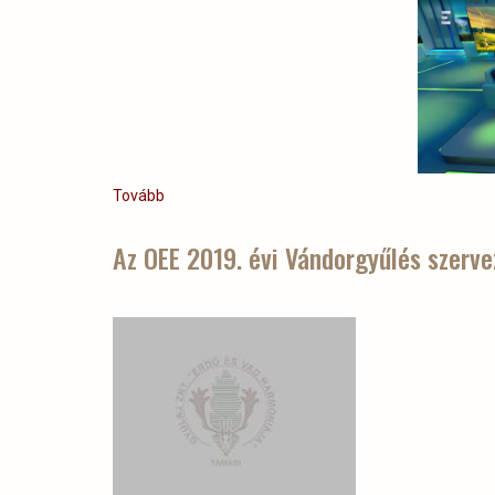
Tovább
(Az
ECHO
TV
Az OEE 2019. évi Vándorgyűlés szervez
-
Zöld
Világ
c.
magazinműsor
-
Erdészeti
génmegőrzési
nap
a
Gyulaj