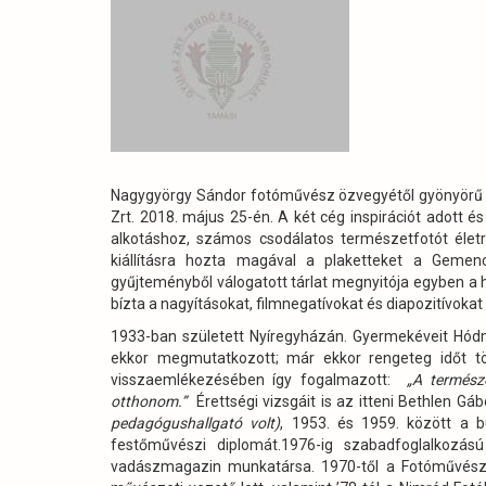
a
Gyulaj
Zrt.)
Nagygyörgy Sándor fotóművész özvegyétől gyönyörű ki
Zrt. 2018. május 25-én. A két cég inspirációt adott 
alkotáshoz, számos csodálatos természetfotót éle
kiállításra hozta magával a plaketteket a Gemenc
gyűjteményből válogatott tárlat megnyitója egyben a 
bízta a nagyításokat, filmnegatívokat és diapozitívoka
1933-ban született Nyíregyházán. Gyermekéveit Hód
ekkor megmutatkozott; már ekkor rengeteg időt töl
visszaemlékezésében így fogalmazott:
„A termész
otthonom.”
Érettségi vizsgáit is az itteni Bethlen G
pedagógushallgató volt)
, 1953. és 1959. között a 
festőművészi diplomát.1976-ig szabadfoglalkozás
vadászmagazin munkatársa. 1970-től a Fotóművész 