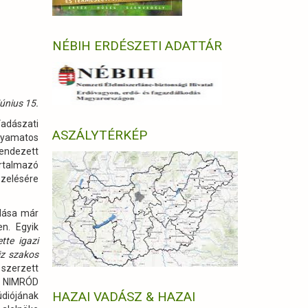
NÉBIH ERDÉSZETI ADATTÁR
únius 15.
Vadászati
ASZÁLYTÉRKÉP
olyamatos
endezett
rtalmazó
ezelésére
ódása már
en. Egyik
tte igazi
ajz szakos
szerzett
a NIMRÓD
HAZAI VADÁSZ & HAZAI
diójának