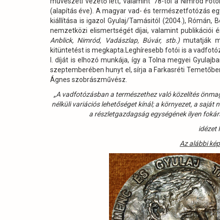
művészeti vezető lett, valamint ’78-tól a Nimród Fo
(alapítás éve). A magyar vad- és természetfotózás egy
kiállítása is igazol Gyulaj/Tamásitól (2004.), Rómán, 
nemzetközi elismertségét díjai, valamint publikációi 
Anblick, Nimród, Vadászlap, Búvár, stb.)
mutatják me
kitüntetést is megkapta.Leghíresebb fotói is a vadfotó
I. díját is elhozó munkája, így a Tolna megyei Gyulajb
szeptemberében hunyt el, sírja a Farkasréti Temetőben
Ágnes szobrászművész.
„A vadfotózásban a természethez való közelítés önmagá
nélküli variációs lehetőséget kínál; a környezet, a saj
a részletgazdagság egységének ilyen fokára
idézet
Az alábbi ké