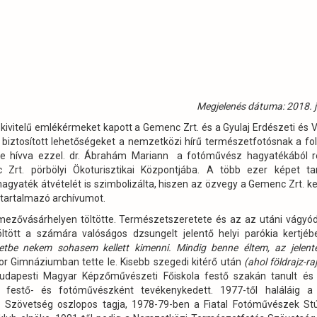
Megjelenés dátuma: 2018. j
vitelű emlékérmeket kapott a Gemenc Zrt. és a Gyulaj Erdészeti és 
és biztosított lehetőségeket a nemzetközi hírű természetfotósnak a f
tre hívva ezzel. dr. Ábrahám Mariann a fotóművész hagyatékából r
 Zrt. pörbölyi Ökoturisztikai Központjába. A több ezer képet ta
hagyaték átvételét is szimbolizálta, hiszen az özvegy a Gemenc Zrt. k
t tartalmazó archívumot.
mezővásárhelyen töltötte. Természetszeretete és az az utáni vágy
tött a számára valóságos dzsungelt jelentő helyi parókia kertjéb
etbe nekem sohasem kellett kimenni. Mindig benne éltem, az jelente
ábor Gimnáziumban tette le. Kisebb szegedi kitérő után
(ahol földrajz-r
budapesti Magyar Képzőművészeti Főiskola festő szakán tanult és 
ú festő- és fotóművészként tevékenykedett. 1977-től haláláig 
Szövetség oszlopos tagja, 1978-79-ben a Fiatal Fotóművészek Stú