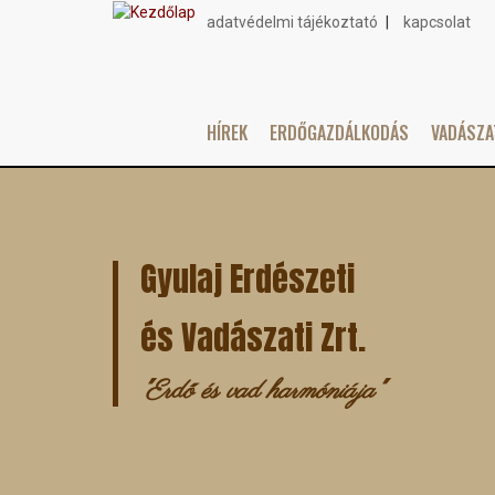
adatvédelmi tájékoztató
kapcsolat
Topmenu
HÍREK
ERDŐGAZDÁLKODÁS
VADÁSZ
Main
Ugrás
navigation
a
tartalomra
Gyulaj Erdészeti
és Vadászati Zrt.
"Erdő és vad harmóniája"