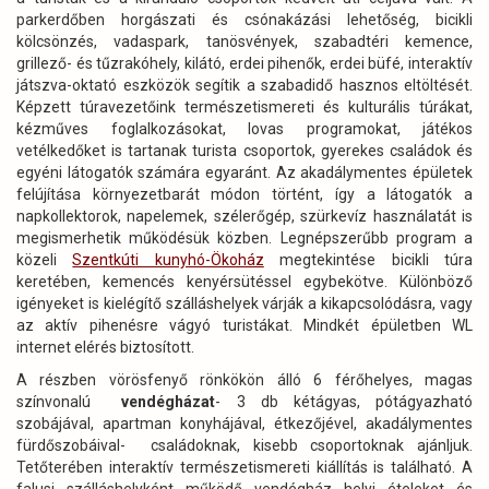
parkerdőben horgászati és csónakázási lehetőség, bicikli
kölcsönzés, vadaspark, tanösvények, szabadtéri kemence,
grillező- és tűzrakóhely, kilátó, erdei pihenők, erdei büfé, interaktív
játszva-oktató eszközök segítik a szabadidő hasznos eltöltését.
Képzett túravezetőink természetismereti és kulturális túrákat,
kézműves foglalkozásokat, lovas programokat, játékos
vetélkedőket is tartanak turista csoportok, gyerekes családok és
egyéni látogatók számára egyaránt. Az akadálymentes épületek
felújítása környezetbarát módon történt, így a látogatók a
napkollektorok, napelemek, szélerőgép, szürkevíz használatát is
megismerhetik működésük közben. Legnépszerűbb program a
közeli
Szentkúti kunyhó-Ökoház
megtekintése bicikli túra
keretében, kemencés kenyérsütéssel egybekötve. Különböző
igényeket is kielégítő szálláshelyek várják a kikapcsolódásra, vagy
az aktív pihenésre vágyó turistákat. Mindkét épületben WL
internet elérés biztosított.
A részben vörösfenyő rönkökön álló 6 férőhelyes, magas
színvonalú
vendégházat
- 3 db kétágyas, pótágyazható
szobájával, apartman konyhájával, étkezőjével, akadálymentes
fürdőszobáival- családoknak, kisebb csoportoknak ajánljuk.
Tetőterében interaktív természetismereti kiállítás is található. A