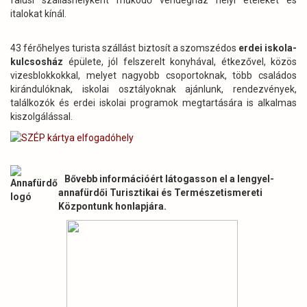
falusi szálláshelyként működő vendégház helyi ételeket és
italokat kínál.
43 férőhelyes turista szállást biztosít a szomszédos
erdei iskola-
kulcsosház
épülete, jól felszerelt konyhával, étkezővel, közös
vizesblokkokkal, melyet nagyobb csoportoknak, több családos
kirándulóknak, iskolai osztályoknak ajánlunk, rendezvények,
találkozók és erdei iskolai programok megtartására is alkalmas
kiszolgálással.
Bővebb információért látogasson el a lengyel-
annafürdői Turisztikai és Természetismereti
Központunk honlapjára.