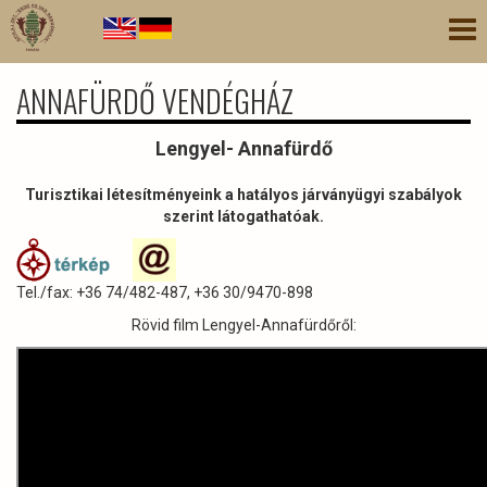
Ugrás
Nav
a
átk
tartalomra
ANNAFÜRDŐ VENDÉGHÁZ
Lengyel- Annafürdő
Turisztikai létesítményeink a hatályos járványügyi szabályok
szerint látogathatóak.
Tel./fax: +36 74/482-487, +36 30/9470-898
Rövid film Lengyel-Annafürdőről: