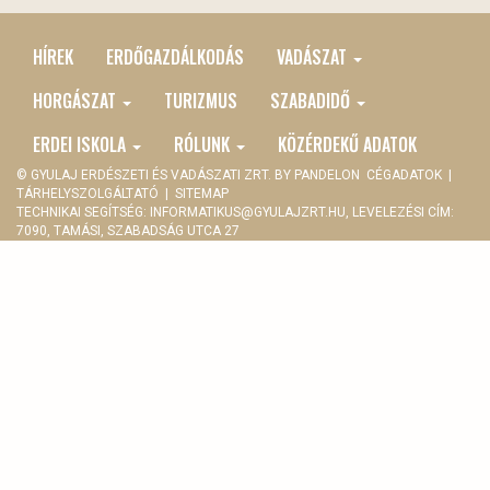
HÍREK
ERDŐGAZDÁLKODÁS
VADÁSZAT
MAIN
MENU
HORGÁSZAT
TURIZMUS
SZABADIDŐ
ERDEI ISKOLA
RÓLUNK
KÖZÉRDEKŰ ADATOK
© GYULAJ ERDÉSZETI ÉS VADÁSZATI ZRT. BY
PANDELON
CÉGADATOK
|
TÁRHELYSZOLGÁLTATÓ
|
SITEMAP
TECHNIKAI SEGÍTSÉG:
INFORMATIKUS@GYULAJZRT.HU
, LEVELEZÉSI CÍM:
7090, TAMÁSI, SZABADSÁG UTCA 27