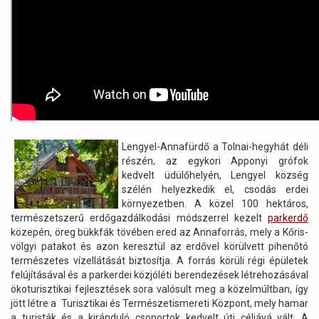
Lengyel-Annafürdő a Tolnai-hegyhát déli
részén, az egykori Apponyi grófok
kedvelt üdülőhelyén, Lengyel község
szélén helyezkedik el, csodás erdei
környezetben. A közel 100 hektáros,
természetszerű erdőgazdálkodási módszerrel kezelt
parkerdő
közepén, öreg bükkfák tövében ered az Annaforrás, mely a Kőris-
völgyi patakot és azon keresztül az erdővel körülvett pihenőtó
természetes vízellátását biztosítja. A forrás körüli régi épületek
felújításával és a parkerdei közjóléti berendezések létrehozásával
ökoturisztikai fejlesztések sora valósult meg a közelmúltban, így
jött létre a Turisztikai és Természetismereti Központ, mely hamar
a turisták és a kiránduló csoportok kedvelt úti céljává vált. A