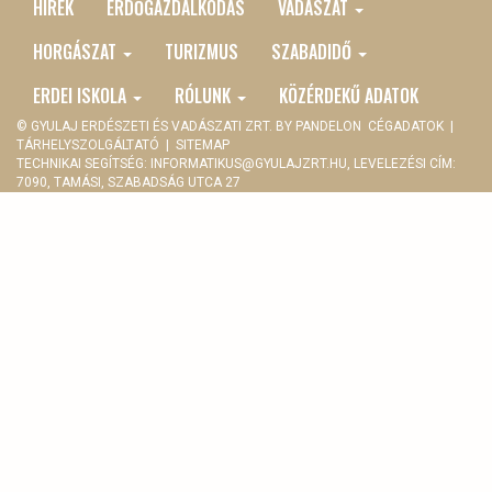
HÍREK
ERDŐGAZDÁLKODÁS
VADÁSZAT
MAIN
MENU
HORGÁSZAT
TURIZMUS
SZABADIDŐ
ERDEI ISKOLA
RÓLUNK
KÖZÉRDEKŰ ADATOK
© GYULAJ ERDÉSZETI ÉS VADÁSZATI ZRT. BY
PANDELON
CÉGADATOK
|
TÁRHELYSZOLGÁLTATÓ
|
SITEMAP
TECHNIKAI SEGÍTSÉG:
INFORMATIKUS@GYULAJZRT.HU
, LEVELEZÉSI CÍM:
7090, TAMÁSI, SZABADSÁG UTCA 27