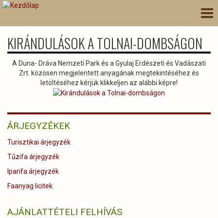
Ugrás
Nav
a
átk
tartalomra
KIRÁNDULÁSOK A TOLNAI-DOMBSÁGON
A Duna- Dráva Nemzeti Park és a Gyulaj Erdészeti és Vadászati
Zrt. közösen megjelentett anyagának megtekintéséhez és
letöltéséhez kérjük klikkeljen az alábbi képre!
ÁRJEGYZÉKEK
Turisztikai árjegyzék
Tűzifa árjegyzék
Iparifa árjegyzék
Faanyag licitek
AJÁNLATTÉTELI FELHÍVÁS