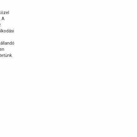
közel
. A
z
álkodási
 állandó
zen
tetünk.