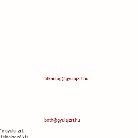
titkarsag@gyulajzrt.hu
both@gyulajzrt.hu
a gyulaj zrt.
feldolgozó kft.