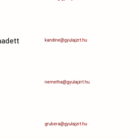
nadett
kandine@gyulajzrt.hu
nemetha@gyulajzrt.hu
grubera@gyulajzrt.hu