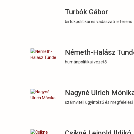
Turbók Gábor
birtokpolitikai és vadászati referens
Németh-Halász Tünd
humánpolitikai vezető
Nagyné Ulrich Mónik
számviteli ügyintéző és megfelelési
Csikné Leipold Ildikó