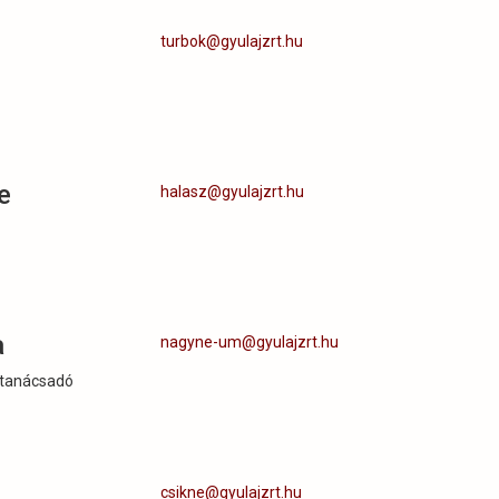
turbok@gyulajzrt.hu
e
halasz@gyulajzrt.hu
a
nagyne-um@gyulajzrt.hu
 tanácsadó
csikne@gyulajzrt.hu