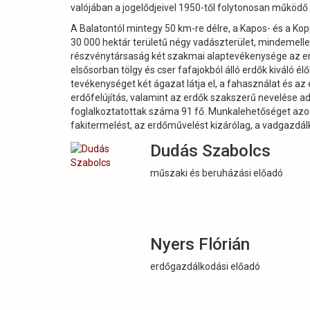
valójában a jogelődjeivel 1950-től folytonosan működő e
A Balatontól mintegy 50 km-re délre, a Kapos- és a Kop
30 000 hektár területű négy vadászterület, mindemelle
részvénytársaság két szakmai alaptevékenysége az erd
elsősorban tölgy és cser fafajokból álló erdők kiváló é
tevékenységet két ágazat látja el, a fahasználat és az
erdőfelújítás, valamint az erdők szakszerű nevelése a
foglalkoztatottak száma 91 fő. Munkalehetőséget azo
fakitermelést, az erdőművelést kizárólag, a vadgazdá
Dudás Szabolcs
műszaki és beruházási előadó
Nyers Flórián
erdőgazdálkodási előadó