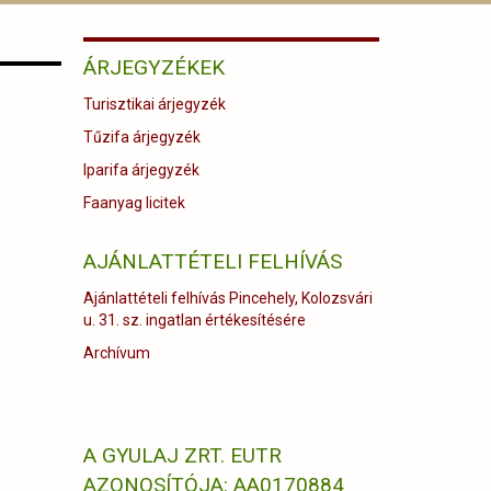
ÁRJEGYZÉKEK
Turisztikai árjegyzék
Tűzifa árjegyzék
Iparifa árjegyzék
Faanyag licitek
AJÁNLATTÉTELI FELHÍVÁS
Ajánlattételi felhívás Pincehely, Kolozsvári
u. 31. sz. ingatlan értékesítésére
Archívum
A GYULAJ ZRT. EUTR
AZONOSÍTÓJA: AA0170884