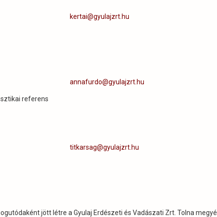
kertai@gyulajzrt.hu
annafurdo@gyulajzrt.hu
isztikai referens
titkarsag@gyulajzrt.hu
jogutódaként jött létre a Gyulaj Erdészeti és Vadászati Zrt. Tolna megy