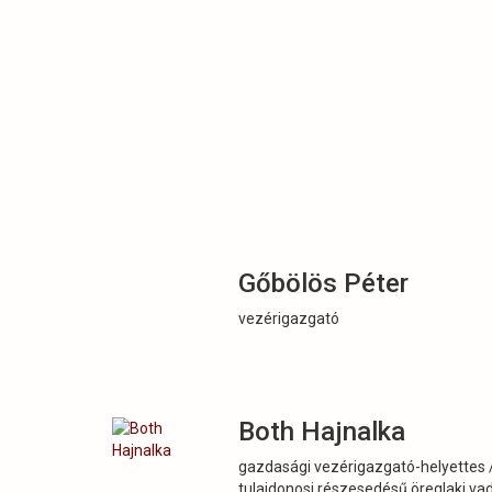
Gőbölös Péter
vezérigazgató
Both Hajnalka
gazdasági vezérigazgató-helyettes / 
tulajdonosi részesedésű öreglaki vad