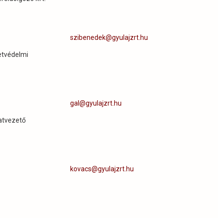
szibenedek@gyulajzrt.hu
etvédelmi
gal@gyulajzrt.hu
zatvezető
kovacs@gyulajzrt.hu