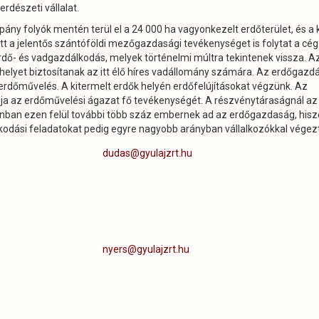
rdészeti vállalat.
pány folyók mentén terül el a 24 000 ha vagyonkezelt erdőterület, és a 
tt a jelentős szántóföldi mezőgazdasági tevékenységet is folytat a cég
ő- és vadgazdálkodás, melyek történelmi múltra tekintenek vissza. A
lőhelyet biztosítanak az itt élő híres vadállomány számára. Az erdőgazd
 erdőművelés. A kitermelt erdők helyén erdőfelújításokat végzünk. Az
dja az erdőművelési ágazat fő tevékenységét. A részvénytáraságnál az
nban ezen felül további több száz embernek ad az erdőgazdaság, his
lkodási feladatokat pedig egyre nagyobb arányban vállalkozókkal végez
dudas@gyulajzrt.hu
nyers@gyulajzrt.hu