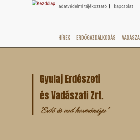
adatvédelmi tájékoztató
kapcsolat
Topmenu
HÍREK
ERDŐGAZDÁLKODÁS
VADÁSZ
Main
Ugrás
navigation
a
tartalomra
Gyulaj Erdészeti
és Vadászati Zrt.
"Erdő és vad harmóniája"