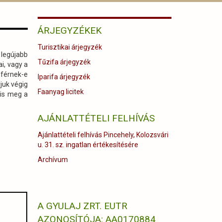
ÁRJEGYZÉKEK
Turisztikai árjegyzék
 legújabb
Tűzifa árjegyzék
ai, vagy a
gférnek-e
Iparifa árjegyzék
juk végig
Faanyag licitek
 is meg a
AJÁNLATTÉTELI FELHÍVÁS
Ajánlattételi felhívás Pincehely, Kolozsvári
u. 31. sz. ingatlan értékesítésére
Archívum
A GYULAJ ZRT. EUTR
AZONOSÍTÓJA: AA0170884