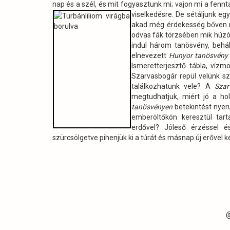
nap és a szél, és mit fogyasztunk mi; vajon mi a fenn
viselkedésre. De sétáljunk eg
akad még érdekesség bőven ny
odvas fák törzsében mik húzó
indul három tanösvény, behá
elnevezett
Hunyor tanösvény
Ismeretterjesztő tábla, vízm
Szarvasbogár repül velünk s
találkozhatunk vele? A
Szar
megtudhatjuk, miért jó a ho
tanösvényen
betekintést nyerü
emberöltőkön keresztül tart
erdővel? Jóleső érzéssel 
szürcsölgetve pihenjük ki a túrát és másnap új erővel k