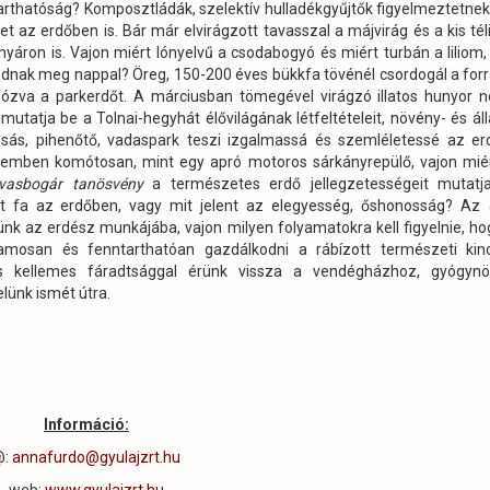
tarthatóság? Komposztládák, szelektív hulladékgyűjtők figyelmeztetnek
yet az erdőben is. Bár már elvirágzott tavasszal a májvirág és a kis
tél
áron is. Vajon miért lónyelvű a csodabogyó és miért turbán a liliom,
dnak meg nappal? Öreg, 150-200 éves bükkfa tövénél csordogál a forr
lózva a parkerdőt. A márciusban tömegével virágzó illatos hunyor 
mutatja be a Tolnai-hegyhát élővilágának létfeltételeit, növény- és álla
osás, pihenőtő, vadaspark teszi izgalmassá és szemléletessé az erd
zemben komótosan, mint egy apró motoros sárkányrepülő, vajon miér
vasbogár tanösvény
a természetes erdő jellegzetességeit mutatja
lt fa az erdőben, vagy mit jelent az elegyesség, őshonosság? Az
nk az erdész munkájába, vajon milyen folyamatokra kell figyelnie, ho
amosan és fenntarthatóan gazdálkodni a rábízott természeti kinc
és kellemes fáradtsággal érünk vissza a vendégházhoz, gyógynö
elünk ismét útra.
Információ:
@:
annafurdo@gyulajzrt.hu