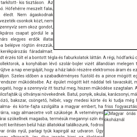
arkított- kis tisztáson. Az
ó. Hófehérre meszelt falai,
ra éledt. Nem ágaskodnak
zvezeték-csonkok közt, nem
ő szennyvíz sem okoz gondot,
kpáros csapat gördül le a
árs elegyes erdők illatai
a belépve rögtön érezzük,
 kerékpározás fáradalmait.
érzés tölt el a bontott tégla és faburkolatok láttán. A régi, hódfarkú 
llektorok, a konyhában lévő szolár-bojler vizét állandóan melegen t
jtve a nap energiáját, hogy a ház lakói részére elektromos áram és ezá
álljon. Szeles időben
a szabadkéményes füstölő és a pince mögött eg
a rendszer működésébe. Az épület mögött két náddal teli tavacskát,
átogató, hogy a szennyvíz itt tisztul meg, hiszen működése szagtalan. 
csfajták új oltványai növekednek. Batul, ponyik, sikulai, karácsonyi, má
ózó, bakszar, csöngető, hébér, vagy medesi körte és ki tudja még 
lma- és körte-fajta szolgálta a magyar embert, ha friss fogyasztásra
várra, vagy almaecetre volt szüksége.
A veteményes
zárai szökellnek magasba, termésük megannyi szín és
t kerítésen belül házi állatokkal találkozunk, fodros
r óriás nyúl, parlagi tyúk kapirgál az udvaron. Úgy