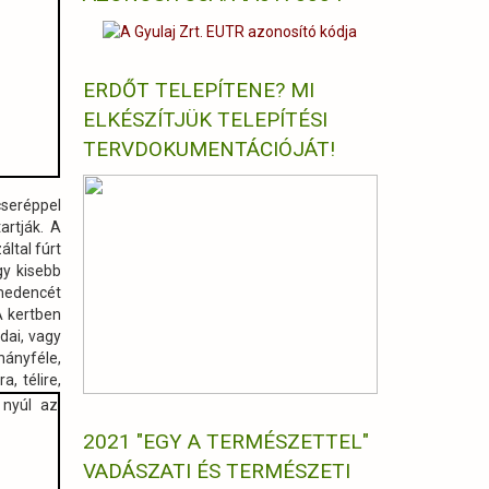
ERDŐT TELEPÍTENE? MI
ELKÉSZÍTJÜK TELEPÍTÉSI
TERVDOKUMENTÁCIÓJÁT!
cseréppel
artják. A
ltal fúrt
y kisebb
 medencét
A kertben
dai, vagy
hányféle,
, télire,
2021 "EGY A TERMÉSZETTEL"
VADÁSZATI ÉS TERMÉSZETI