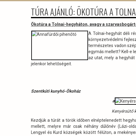
TÚRA AJÁNLÓ: ÖKOTÚRA A TOLN
Ökotúra a Tolnai-hegyháton, avagy a szarvasbogárt
A Tolnai-hegyhát déli r
környezetvédelmi fejleszt
természetes vadon széps
egymás mellett? Kell-e l
az utat, mely a hegyhát
jelenkor lehetőségeit.
Szentkúti kunyhó-Ökoház
a
Kenyérsütő 
Kezdjük a túrát a török időben elnéptelenedett hegyhá
mellett, melyre már csak néhány dűlőnév (Lázi-olda
Lengyel és Kurd községek között félúton, a mekényes