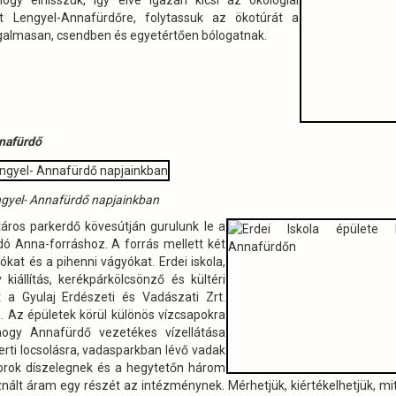
hogy elhisszük, így élve igazán kicsi az ökológiai
t Lengyel-Annafürdőre, folytassuk az ökotúrát a
almasan, csendben és egyetértően bólogatnak.
nnafürdő
gyel- Annafürdő napjainkban
ros parkerdő kövesútján gurulunk le a
adó Anna-forráshoz. A forrás mellett két
ókat és a pihenni vágyókat. Erdei iskola,
kiállítás, kerékpárkölcsönző és kültéri
 a Gyulaj Erdészeti és Vadászati Zrt.
n. Az épületek körül különös vízcsapokra
 hogy Annafürdő vezetékes vízellátása
erti locsolásra, vadasparkban lévő vadak
ektorok díszelegnek és a hegytetőn három
nált áram egy részét az intézménynek. Mérhetjük, kiértékelhetjük, mit