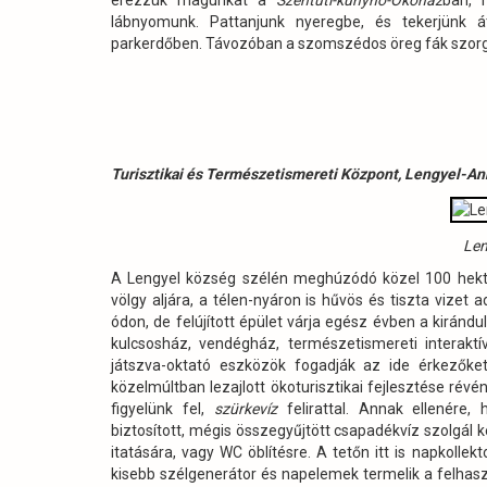
érezzük magunkat a
Szentúti-kunyhó-Ökoház
ban, 
lábnyomunk. Pattanjunk nyeregbe, és tekerjünk á
parkerdőben. Távozóban a szomszédos öreg fák szorg
Turisztikai és Természetismereti Központ, Lengyel-A
Len
A Lengyel község szélén meghúzódó közel 100 hektá
völgy aljára, a télen-nyáron is hűvös és tiszta vizet 
ódon, de felújított épület várja egész évben a kirándul
kulcsosház, vendégház, természetismereti interaktív 
játszva-oktató eszközök fogadják az ide érkezőket
közelmúltban lezajlott ökoturisztikai fejlesztése révé
figyelünk fel,
szürkevíz
felirattal. Annak ellenére,
biztosított, mégis összegyűjtött csapadékvíz szolgál k
itatására, vagy WC öblítésre. A tetőn itt is napkoll
kisebb szélgenerátor és napelemek termelik a felhasz