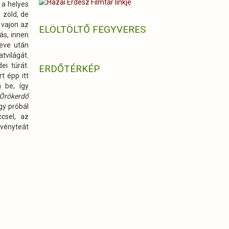
 a helyes
i zöld, de
 vajon az
ELÖLTÖLTŐ FEGYVERES
ás, innen
neve után
tvilágát.
ei túrát.
ERDŐTÉRKÉP
t épp itt
 be, így
Örökerdő
gy próbál
csel, az
vényteát