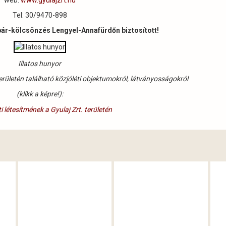
web:
www.gyulajzrt.hu
Tel: 30/9470-898
pár-kölcsönzés Lengyel-Annafürdőn biztosított!
Illatos hunyor
erületén található közjóléti objektumokról, látványosságokról
(klikk a képre!):