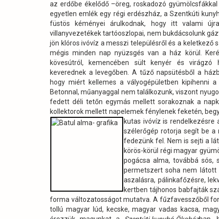
az erdőbe ékelődő –öreg, roskadozó gyümölcsfákkal t
egyetlen emlék egy régi erdészház, a Szentkúti kunyh
füstös kéményei árulkodnak, hogy itt valami új
villanyvezetékek tartóoszlopai, nem bukdácsolunk gá
jön klóros ivóvíz a messzi településről és a keletkez
mégis minden nap nyüzsgés van a ház körül. Keré
kövesútról, kemencében sült kenyér és virágzó h
keverednek a levegőben. A tűző napsütésből a házb
hogy miért kellemes a vályogépületben kipihenni a
Betonnal, műanyaggal nem találkozunk, viszont nyugodt 
fedett déli tetőn egymás mellett sorakoznak a napko
kollektorok mellett napelemek fénylenek feketén, begyű
kutas ivóvíz is rendelkezésre 
szélerőgép rotorja segít be 
fedezünk fel. Nem is sejti a l
körös-körül régi magyar gyümöl
pogácsa alma, továbbá sós, s
permetszert soha nem látott a
aszalásra, pálinkafőzésre, lek
kertben tájhonos babfajták s
forma változatosságot mutatva. A fűzfavesszőből fonot
tollú magyar lúd, kecske, magyar vadas kacsa, magya