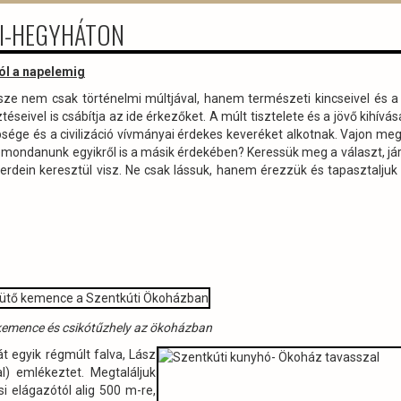
AI-HEGYHÁTON
ól a napelemig
észe nem csak történelmi múltjával, hanem természeti kincseivel és a
éseivel is csábítja az ide érkezőket. A múlt tisztelete és a jövő kihívás
ége és a civilizáció vívmányai érdekes keveréket alkotnak. Vajon me
emondanunk egyikről is a másik érdekében? Keressük meg a választ, jár
 erdein keresztül visz. Ne csak lássuk, hanem érezzük és tapasztaljuk
kemence és csikótűzhely az ökoházban
t egyik régmúlt falva, Lász
l) emlékeztet. Megtaláljuk
i elágazótól alig 500 m-re,