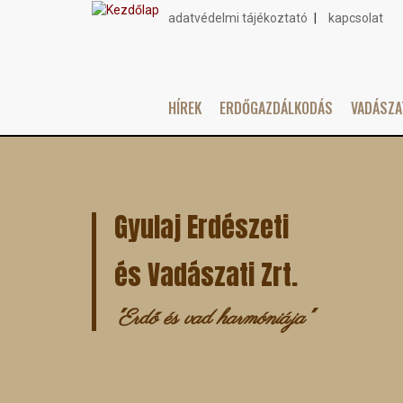
adatvédelmi tájékoztató
kapcsolat
Topmenu
HÍREK
ERDŐGAZDÁLKODÁS
VADÁSZ
Main
Ugrás
navigation
a
tartalomra
Gyulaj Erdészeti
és Vadászati Zrt.
"Erdő és vad harmóniája"