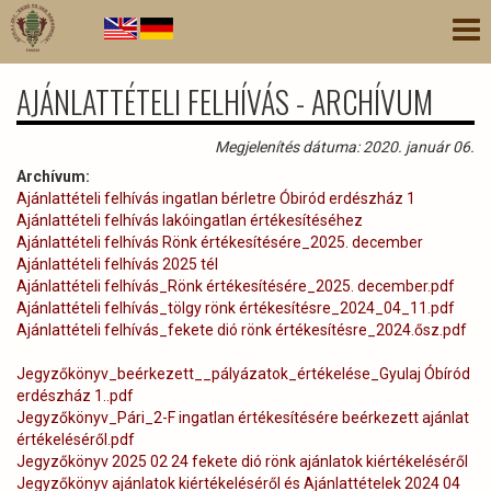
Ugrás
Nav
a
átk
tartalomra
AJÁNLATTÉTELI FELHÍVÁS - ARCHÍVUM
Megjelenítés dátuma: 2020. január 06.
Archívum:
Ajánlattételi felhívás ingatlan bérletre Óbiród erdészház 1
Ajánlattételi felhívás lakóingatlan értékesítéséhez
Ajánlattételi felhívás Rönk értékesítésére_2025. december
Ajánlattételi felhívás 2025 tél
Ajánlattételi felhívás_Rönk értékesítésére_2025. december.pdf
Ajánlattételi felhívás_tölgy rönk értékesítésre_2024_04_11.pdf
Ajánlattételi felhívás_fekete dió rönk értékesítésre_2024.ősz.pdf
Jegyzőkönyv_beérkezett__pályázatok_értékelése_Gyulaj Óbíród
erdészház 1..pdf
Jegyzőkönyv_Pári_2-F ingatlan értékesítésére beérkezett ajánlat
értékeléséről.pdf
Jegyzőkönyv 2025 02 24 fekete dió rönk ajánlatok kiértékeléséről
Jegyzőkönyv ajánlatok kiértékeléséről és Ajánlattételek 2024 04