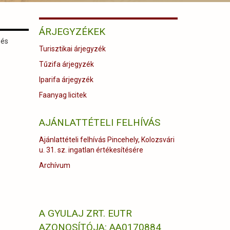
ÁRJEGYZÉKEK
 és
Turisztikai árjegyzék
Tűzifa árjegyzék
Iparifa árjegyzék
Faanyag licitek
AJÁNLATTÉTELI FELHÍVÁS
Ajánlattételi felhívás Pincehely, Kolozsvári
u. 31. sz. ingatlan értékesítésére
Archívum
A GYULAJ ZRT. EUTR
AZONOSÍTÓJA: AA0170884