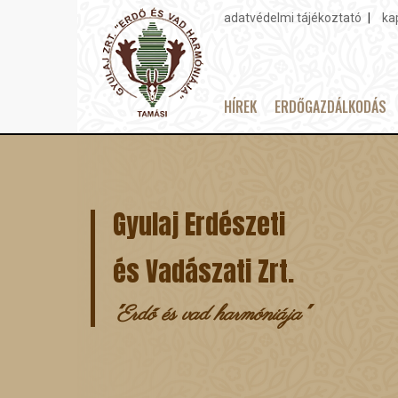
adatvédelmi tájékoztató
ka
Topmenu
HÍREK
ERDŐGAZDÁLKODÁS
Main
Ugrás
navigation
a
tartalomra
Gyulaj Erdészeti
és Vadászati Zrt.
"Erdő és vad harmóniája"