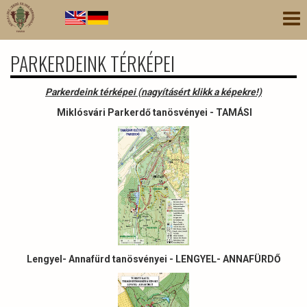
Ugrás
Nav
a
átk
tartalomra
PARKERDEINK TÉRKÉPEI
Parkerdeink térképei (nagyításért klikk a képekre!)
Miklósvári Parkerdő tanösvényei - TAMÁSI
Lengyel- Annafürd tanösvényei - LENGYEL- ANNAFÜRDŐ