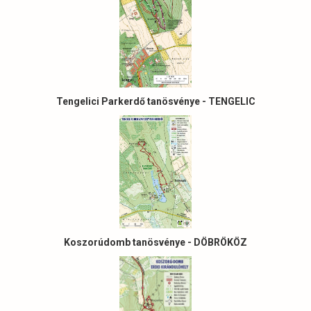
Tengelici Parkerdő tanösvénye - TENGELIC
Koszorúdomb tanösvénye - DÖBRÖKÖZ