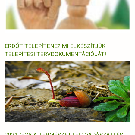
ERDŐT TELEPÍTENE? MI ELKÉSZÍTJÜK
TELEPÍTÉSI TERVDOKUMENTÁCIÓJÁT!
2021 "EGY A TERMÉSZETTEL" VADÁSZATI ÉS