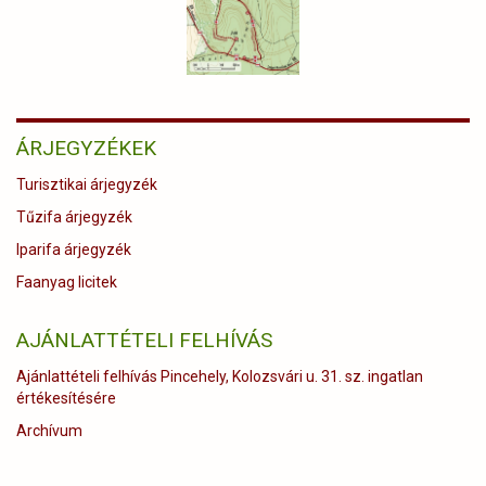
ÁRJEGYZÉKEK
Turisztikai árjegyzék
Tűzifa árjegyzék
Iparifa árjegyzék
Faanyag licitek
AJÁNLATTÉTELI FELHÍVÁS
Ajánlattételi felhívás Pincehely, Kolozsvári u. 31. sz. ingatlan
értékesítésére
Archívum