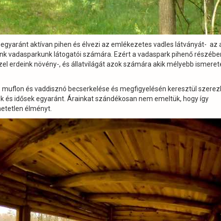
egyaránt aktívan pihen és élvezi az emlékezetes vadles látványát- az 
sunk vadasparkunk látogatói számára. Ezért a vadaspark pihenő részébe
zel erdeink növény-, és állatvilágát azok számára akik mélyebb ismeret
 muflon és vaddisznó becserkelése és megfigyelésén keresztül szere
alok és idősek egyaránt. Árainkat szándékosan nem emeltük, hogy így
hetetlen élményt.