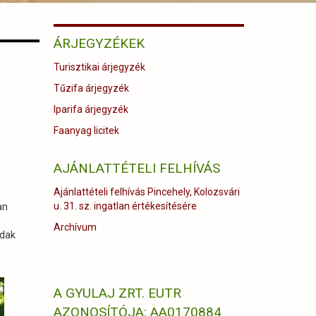
ÁRJEGYZÉKEK
Turisztikai árjegyzék
Tűzifa árjegyzék
Iparifa árjegyzék
Faanyag licitek
AJÁNLATTÉTELI FELHÍVÁS
Ajánlattételi felhívás Pincehely, Kolozsvári
u. 31. sz. ingatlan értékesítésére
an
Archívum
adak
A GYULAJ ZRT. EUTR
AZONOSÍTÓJA: AA0170884