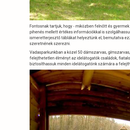
Fontosnak tartjuk, hogy - miközben felnőtt és gyermek 
pihenés mellett értékes információkkal is szolgálhas
ismeretterjesztő táblákat helyeztünk el, bemutatva ez
szeretnének szerezni.
Vadasparkunkban a közel 50 dámszarvas, gímszarvas,
felejthetetlen élményt az idelátogatók családok, fiat
biztosíthassuk minden idelátogatónk számára a felejt