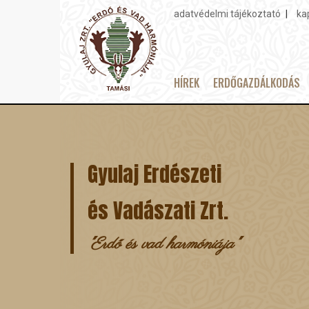
adatvédelmi tájékoztató
ka
Topmenu
HÍREK
ERDŐGAZDÁLKODÁS
Main
Ugrás
navigation
a
tartalomra
Gyulaj Erdészeti
és Vadászati Zrt.
"Erdő és vad harmóniája"