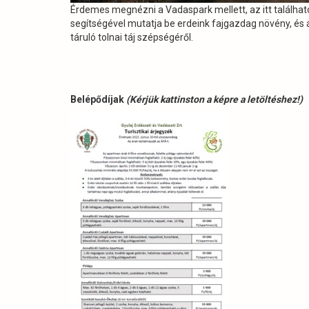
Érdemes megnézni a Vadaspark mellett, az itt található
segítségével mutatja be erdeink fajgazdag növény, és á
táruló tolnai táj szépségéről.
Belépődíjak
(Kérjük kattinston a képre a letöltéshez!)