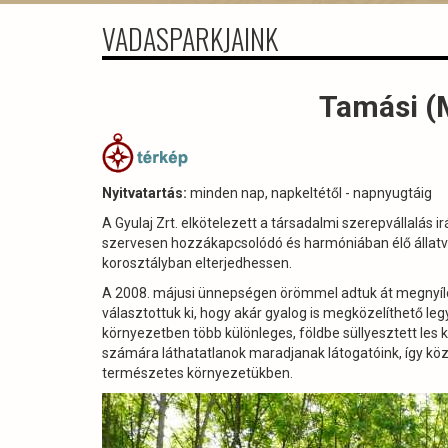
VADASPARKJAINK
Tamási (
Nyitvatartás:
minden nap, napkeltétől - napnyugtáig
A Gyulaj Zrt. elkötelezett a társadalmi szerepvállalás 
szervesen hozzákapcsolódó és harmóniában élő állatv
korosztályban elterjedhessen.
A 2008. májusi ünnepségen örömmel adtuk át megnyíló
választottuk ki, hogy akár gyalog is megközelíthető leg
környezetben több különleges, földbe süllyesztett les k
számára láthatatlanok maradjanak látogatóink, így kö
természetes környezetükben.