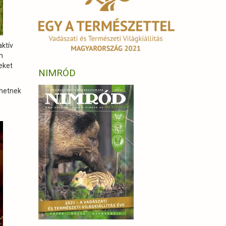
aktív
n
eket
NIMRÓD
zhetnek