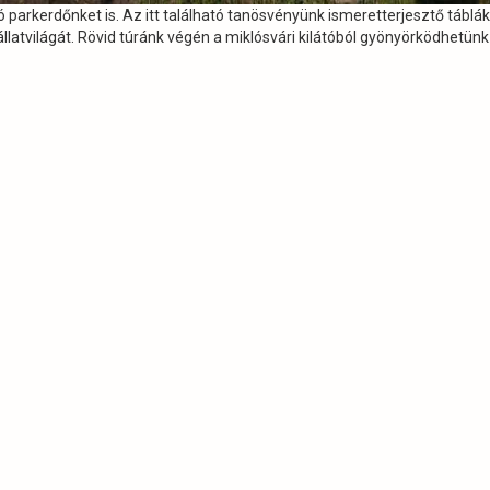
 parkerdőnket is. Az itt található tanösvényünk ismeretterjesztő táblák
llatvilágát. Rövid túránk végén a miklósvári kilátóból gyönyörködhetünk