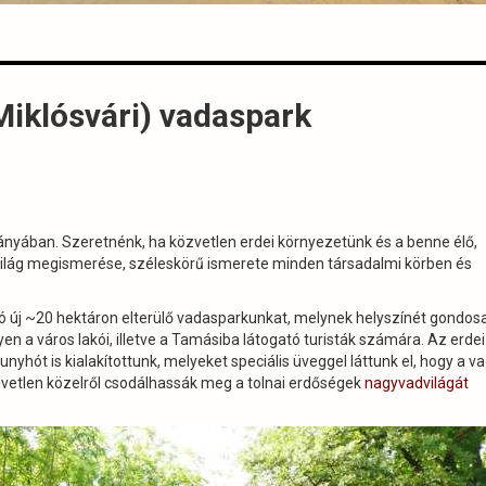
Miklósvári) vadaspark
irányában. Szeretnénk, ha közvetlen erdei környezetünk és a benne élő,
ilág megismerése, széleskörű ismerete minden társadalmi körben és
 új ~20 hektáron elterülő vadasparkunkat, melynek helyszínét gondos
yen a város lakói, illetve a Tamásiba látogató turisták számára. Az erdei
unyhót is kialakítottunk, melyeket speciális üveggel láttunk el, hogy a v
zvetlen közelről csodálhassák meg a tolnai erdőségek
nagyvadvilágát