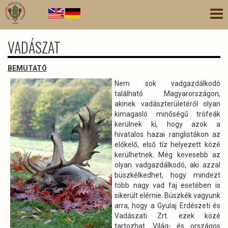
Ugrás
Nav
a
átk
tartalomra
VADÁSZAT
BEMUTATÓ
Nem sok vadgazdálkodó
található Magyarországon,
akinek vadászterületéről olyan
kimagasló minőségű trófeák
kerülnek ki, hogy azok a
hivatalos hazai ranglistákon az
előkelő, első tíz helyezett közé
kerülhetnek. Még kevesebb az
olyan vadgazdálkodó, aki azzal
büszkélkedhet, hogy mindezt
több nagy vad faj esetében is
sikerült elérnie. Büszkék vagyunk
arra, hogy a Gyulaj Erdészeti és
Vadászati Zrt. ezek közé
tartozhat. Világ- és országos