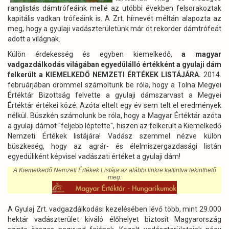
ranglistás dámtrófeáink mellé az utóbbi években felsorakoztak
kapitális vadkan trófeáink is. A Zrt. hírnevét méltán alapozta az
meg, hogy a gyulaji vadászterületünk már öt rekorder dámtrófeát
adott a világnak.
Külön érdekesség és egyben kiemelkedő,
a magyar
vadgazdálkodás világában egyedülálló értékként a gyulaji dám
felkerült a KIEMELKEDŐ NEMZETI ÉRTÉKEK LISTÁJÁRA.
2014.
februárjában örömmel számoltunk be róla, hogy a Tolna Megyei
Értéktár Bizottság felvette a gyulaji dámszarvast a Megyei
Értéktár értékei közé. Azóta eltelt egy év sem telt el eredmények
nélkül. Büszkén számolunk be róla, hogy a Magyar Értéktár azóta
a gyulaji dámot "feljebb léptette", hiszen az felkerült a Kiemelkedő
Nemzeti Értékek listájára! Vadász szemmel nézve külön
büszkeség, hogy az agrár- és élelmiszergazdasági listán
egyedüliként képvisel vadászati értéket a gyulaji dám!
A Kiemelkedő Nemzeti Értékek Listája az alábbi linkre kattintva tekinthető
meg:
A Gyulaj Zrt. vadgazdálkodási kezelésében lévő több, mint 29.000
hektár vadászterület kiváló élőhelyet biztosít Magyarország