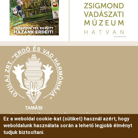
HÍREK
ERDŐGAZDÁLKODÁS
VADÁSZAT
MAIN
Ez a weboldal cookie-kat (sütiket) használ azért, hogy
weboldalunk használata során a lehető legjobb élményt
MENU
HORGÁSZAT
TURIZMUS
SZABADIDŐ
tudjuk biztosítani.