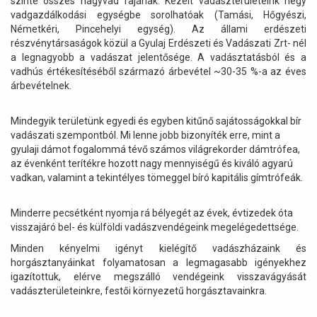
szinte összes nagyvad fajának. Kezelt vadászterületeink négy
vadgazdálkodási egységbe sorolhatóak (Tamási, Hőgyészi,
Németkéri, Pincehelyi egység). Az állami erdészeti
részvénytársaságok közül a Gyulaj Erdészeti és Vadászati Zrt- nél
a legnagyobb a vadászat jelentősége. A vadásztatásból és a
vadhús értékesítéséből származó árbevétel ~30-35 %-a az éves
árbevételnek.
Mindegyik területünk egyedi és egyben kitűnő sajátosságokkal bír
vadászati szempontból. Mi lenne jobb bizonyíték erre, mint a
gyulaji dámot fogalommá tévő számos világrekorder dámtrófea,
az évenként terítékre hozott nagy mennyiségű és kiváló agyarú
vadkan, valamint a tekintélyes tömeggel bíró kapitális gímtrófeák.
Minderre pecsétként nyomja rá bélyegét az évek, évtizedek óta
visszajáró bel- és külföldi vadászvendégeink megelégedettsége.
Minden kényelmi igényt kielégítő vadászházaink és
horgásztanyáinkat folyamatosan a legmagasabb igényekhez
igazítottuk, elérve megszálló vendégeink visszavágyását
vadászterületeinkre, festői környezetű horgásztavainkra.