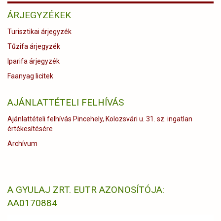
ÁRJEGYZÉKEK
Turisztikai árjegyzék
Tűzifa árjegyzék
Iparifa árjegyzék
Faanyag licitek
AJÁNLATTÉTELI FELHÍVÁS
Ajánlattételi felhívás Pincehely, Kolozsvári u. 31. sz. ingatlan
értékesítésére
Archívum
A GYULAJ ZRT. EUTR AZONOSÍTÓJA:
AA0170884