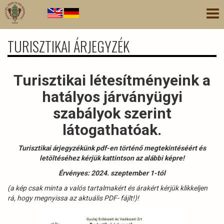
Ugrás
Nav
a
átk
tartalomra
TURISZTIKAI ÁRJEGYZÉK
Turisztikai létesítményeink a
hatályos járványügyi
szabályok szerint
látogathatóak.
Turisztikai árjegyzékünk pdf-en történő megtekintéséért és
letöltéséhez kérjük kattintson az alábbi képre!
Érvényes: 2024. szeptember 1-tól
(a kép csak minta a valós tartalmakért és árakért kérjük klikkeljen
rá, hogy megnyissa az aktuális PDF- fájlt!)!