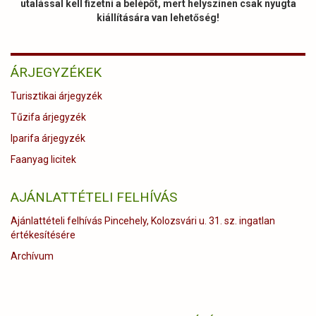
utalással kell fizetni a belépőt, mert helyszínen csak nyugta
kiállítására van lehetőség!
ÁRJEGYZÉKEK
Turisztikai árjegyzék
Tűzifa árjegyzék
Iparifa árjegyzék
Faanyag licitek
AJÁNLATTÉTELI FELHÍVÁS
Ajánlattételi felhívás Pincehely, Kolozsvári u. 31. sz. ingatlan
értékesítésére
Archívum