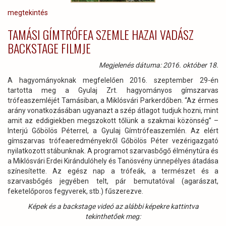
megtekintés
TAMÁSI GÍMTRÓFEA SZEMLE HAZAI VADÁSZ
BACKSTAGE FILMJE
Megjelenés dátuma: 2016. október 18.
A hagyományoknak megfelelően 2016. szeptember 29-én
tartotta meg a Gyulaj Zrt. hagyományos gímszarvas
trófeaszemléjét Tamásiban, a Miklósvári Parkerdőben. “Az érmes
arány vonatkozásában ugyanazt a szép átlagot tudjuk hozni, mint
amit az eddigiekben megszokott tőlünk a szakmai közönség” –
Interjú Gőbölös Péterrel, a Gyulaj Gímtrófeaszemlén. Az elért
gímszarvas trófeaeredményekről Gőbölös Péter vezérigazgató
nyilatkozott stábunknak. A programot szarvasbőgő élménytúra és
a Miklósvári Erdei Kirándulóhely és Tanösvény ünnepélyes átadása
színesítette. Az egész nap a trófeák, a természet és a
szarvasbőgés jegyében telt, pár bemutatóval (agarászat,
feketelőporos fegyverek, stb.) fűszerezve.
Képek és a backstage videó az alábbi képekre kattintva
tekinthetőek meg: