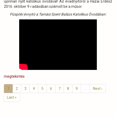
újonnan nyílt katolikus óvodával! Az évadnyitóról a Hazai Erdész
2016. október 9-i adásában számolt be a műsor.
Püspöki évnyitó a Tamási Szent Balázs Katolikus Óvodában:
megtekintés
Oldalszámozás
Jelenlegi
1
Page
2
Page
3
Page
4
Page
5
Page
6
Page
7
Page
8
Page
9
…
Következő
Next ›
oldal
oldal
Utolsó
Last »
oldal