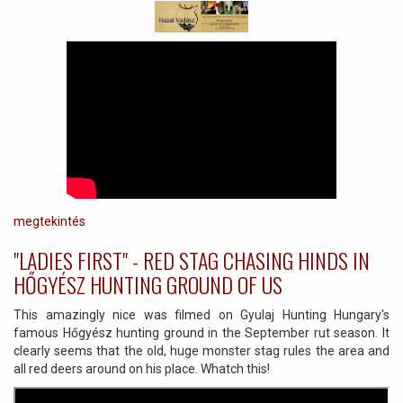
megtekintés
"LADIES FIRST" - RED STAG CHASING HINDS IN
HŐGYÉSZ HUNTING GROUND OF US
This amazingly nice was filmed on Gyulaj Hunting Hungary's
famous Hőgyész hunting ground in the September rut season. It
clearly seems that the old, huge monster stag rules the area and
all red deers around on his place. Whatch this!