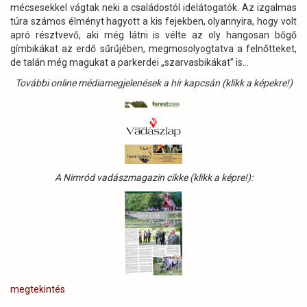
mécsesekkel vágtak neki a családostól idelátogatók. Az izgalmas
túra számos élményt hagyott a kis fejekben, olyannyira, hogy volt
apró résztvevő, aki még látni is vélte az oly hangosan bőgő
gímbikákat az erdő sűrűjében, megmosolyogtatva a felnőtteket,
de talán még magukat a parkerdei „szarvasbikákat” is…
További online médiamegjelenések a hír kapcsán (klikk a képekre!)
A Nimród vadászmagazin cikke (klikk a képre!):
megtekintés