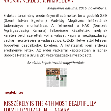
Megjelenés dátuma: 2016. november 1.
Érdekes tanulmány eredményeiről számoltak be a gödöllői SZIE
(Szent István Egyetem) Vadvilág Megőrzési Intézetének
tudományos munkatársai. A felmérést a NAK (Nemzeti
Agrárgazdasági Kamara) felkérésére készítették, melynek
keretén belül szerettek volna választ kapni a mezőgazdasági
vadkár megítélésére a vadászathoz kötődő, illetve attól teljesen
független gazdálkodók körében. A kutatásnak igen érdekes
eredményei lettek. Az erdei vadkárral kapcsolatban a lapnak
Gőbölös Péter, a Gyulaj Zrt. vezérigazgatója nyilatkozott.
Az alábbi képek tovább nagyíthatóak:
megtekintés
KISSZÉKELY IS THE 4TH MOST BEAUTIFULLY
LOCATED VILLAGE IN HUNGARY