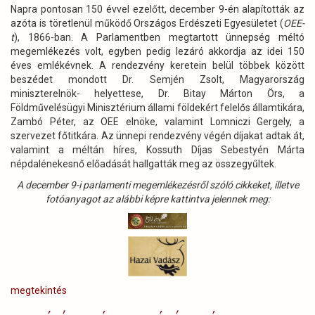
Napra pontosan 150 évvel ezelőtt, december 9-én alapították az
azóta is töretlenül működő Országos Erdészeti Egyesületet (
OEE-
t
), 1866-ban. A Parlamentben megtartott ünnepség méltó
megemlékezés volt, egyben pedig lezáró akkordja az idei 150
éves emlékévnek. A rendezvény keretein belül többek között
beszédet mondott Dr. Semjén Zsolt, Magyarország
miniszterelnök- helyettese, Dr. Bitay Márton Örs, a
Földművelésügyi Minisztérium állami földekért felelős államtikára,
Zambó Péter, az OEE elnöke, valamint Lomniczi Gergely, a
szervezet főtitkára. Az ünnepi rendezvény végén díjakat adtak át,
valamint a méltán híres, Kossuth Díjas Sebestyén Márta
népdalénekesnő előadását hallgatták meg az összegyűltek.
A december 9-i parlamenti megemlékezésről szóló cikkeket, illetve
fotóanyagot az alábbi képre kattintva jelennek meg:
megtekintés