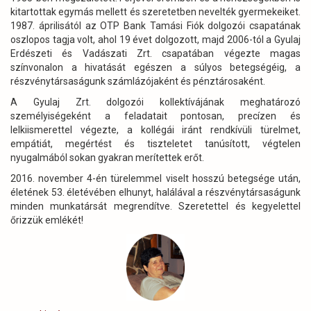
kitartottak egymás mellett és szeretetben nevelték gyermekeiket.
1987. áprilisától az OTP Bank Tamási Fiók dolgozói csapatának
oszlopos tagja volt, ahol 19 évet dolgozott, majd 2006-tól a Gyulaj
Erdészeti és Vadászati Zrt. csapatában végezte magas
színvonalon a hivatását egészen a súlyos betegségéig, a
részvénytársaságunk számlázójaként és pénztárosaként.
A Gyulaj Zrt. dolgozói kollektívájának meghatározó
személyiségeként a feladatait pontosan, precízen és
lelkiismerettel végezte, a kollégái iránt rendkívüli türelmet,
empátiát, megértést és tiszteletet tanúsított, végtelen
nyugalmából sokan gyakran merítettek erőt.
2016. november 4-én türelemmel viselt hosszú betegsége után,
életének 53. életévében elhunyt, halálával a részvénytársaságunk
minden munkatársát megrendítve. Szeretettel és kegyelettel
őrizzük emlékét!