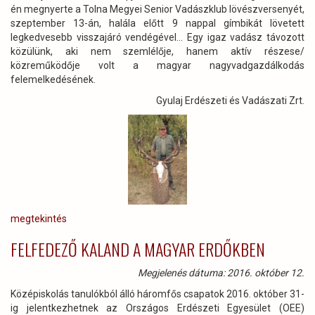
én megnyerte a Tolna Megyei Senior Vadászklub lövészversenyét,
szeptember 13-án, halála előtt 9 nappal gímbikát lövetett
legkedvesebb visszajáró vendégével… Egy igaz vadász távozott
közülünk, aki nem szemlélője, hanem aktív részese/
közreműködője volt a magyar nagyvadgazdálkodás
felemelkedésének.
Gyulaj Erdészeti és Vadászati Zrt.
megtekintés
FELFEDEZŐ KALAND A MAGYAR ERDŐKBEN
Megjelenés dátuma: 2016. október 12.
Középiskolás tanulókból álló háromfős csapatok 2016. október 31-
ig jelentkezhetnek az Országos Erdészeti Egyesület (OEE)