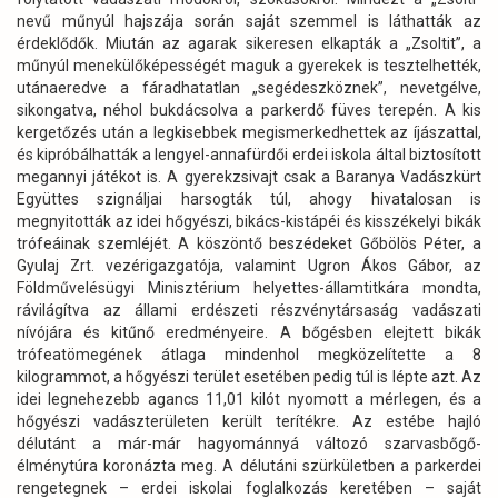
nevű műnyúl hajszája során saját szemmel is láthatták az
érdeklődők. Miután az agarak sikeresen elkapták a „Zsoltit”, a
műnyúl menekülőképességét maguk a gyerekek is tesztelhették,
utánaeredve a fáradhatatlan „segédeszköznek”, nevetgélve,
sikongatva, néhol bukdácsolva a parkerdő füves terepén. A kis
kergetőzés után a legkisebbek megismerkedhettek az íjászattal,
és kipróbálhatták a lengyel-annafürdői erdei iskola által biztosított
megannyi játékot is. A gyerekzsivajt csak a Baranya Vadászkürt
Együttes szignáljai harsogták túl, ahogy hivatalosan is
megnyitották az idei hőgyészi, bikács-kistápéi és kisszékelyi bikák
trófeáinak szemléjét. A köszöntő beszédeket Gőbölös Péter, a
Gyulaj Zrt. vezérigazgatója, valamint Ugron Ákos Gábor, az
Földművelésügyi Minisztérium helyettes-államtitkára mondta,
rávilágítva az állami erdészeti részvénytársaság vadászati
nívójára és kitűnő eredményeire. A bőgésben elejtett bikák
trófeatömegének átlaga mindenhol megközelítette a 8
kilogrammot, a hőgyészi terület esetében pedig túl is lépte azt. Az
idei legnehezebb agancs 11,01 kilót nyomott a mérlegen, és a
hőgyészi vadászterületen került terítékre. Az estébe hajló
délutánt a már-már hagyománnyá változó szarvasbőgő-
élménytúra koronázta meg. A délutáni szürkületben a parkerdei
rengetegnek – erdei iskolai foglalkozás keretében – saját