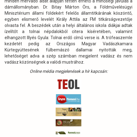
minden mérvadó adat alapján tetten érhető a minőségi javulás a
dámállományban. Dr. Bitay Márton Örs, a Földművelésügyi
Minisztérium állami földekért felelős államtitkárának köszöntő,
egyben elismerő levelét Király Attila az FM titkárságvezetője
olvasta fel. A beszédek után a helyi általános iskola diákjai adtak
ízelítőt a tolnai népdalokból citera kíséretében, valamint
elhangzott Illyés Gyula: Tolnai erdő című verse is. A trófeaszemle
kezdetét pedig az Országos Magyar Vadászkamara
Kürtegyüttesének fülbemászó dallamai nyitották meg,
lehetőséget adva a szép számban megjelent vadász és nem
vadász közönségnek a valódi mustrához.
Online média megjelenések a hír kapcsán: