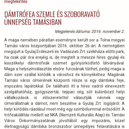
megtekintés
DÁMTRÓFEA SZEMLE ÉS SZOBORAVATÓ
ÜNNEPSÉG TAMÁSIBAN
Megjelenés dátuma: 2016. november 2.
A maga nemében páratlan eseményre került sor a Tolna megyei
Tamási város központjában 2016. október 26-án. A nemrégiben
megújult a Gyulaj Erdészeti és Vadászati Zrt. székháza előtti park,
ha csak pár óra erejéig is, de megtelt a messze híres gyulaji és
kisszékelyi dámtrófeák szemet gyönyörködtető látványával.
Maga a helyszínválasztás elsőre furcsának tűnhet, pedig maga a
dám ezer szállal kötődik a városhoz és környékéhez. Magának
Tamási város címerének központi része is egy dámbika feje,
impozáns lapátokkal. De található itt a híres vadról elnevezett
szolgáltatóház, gyógyszertár, tejipari cég, sőt különböző helyi
vállalkozások is előszeretettel választják névnek vagy
címerállatnak a dámot, nem beszélve a Gyulaj Zrt. logójáról. A
helyi kötődés ráadásul most még egy szimbólummal erősödött. A
trófeakiállítás mellett az NKA (Nemzeti Kulturális Alap) és Tamási
Város Önkormányzatának jóvoltából egy impozáns, közel
életnagyságú dámbika bronzszobor ünnepélyes felavatására is