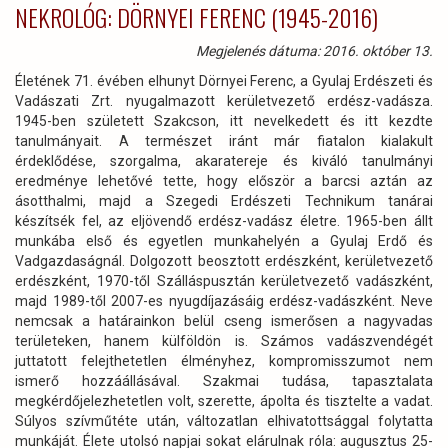
NEKROLÓG: DÖRNYEI FERENC (1945-2016)
Megjelenés dátuma: 2016. október 13.
Életének 71. évében elhunyt Dörnyei Ferenc, a Gyulaj Erdészeti és
Vadászati Zrt. nyugalmazott kerületvezető erdész-vadásza.
1945-ben született Szakcson, itt nevelkedett és itt kezdte
tanulmányait. A természet iránt már fiatalon kialakult
érdeklődése, szorgalma, akaratereje és kiváló tanulmányi
eredménye lehetővé tette, hogy először a barcsi aztán az
ásotthalmi, majd a Szegedi Erdészeti Technikum tanárai
készítsék fel, az eljövendő erdész-vadász életre. 1965-ben állt
munkába első és egyetlen munkahelyén a Gyulaj Erdő és
Vadgazdaságnál. Dolgozott beosztott erdészként, kerületvezető
erdészként, 1970-től Szálláspusztán kerületvezető vadászként,
majd 1989-től 2007-es nyugdíjazásáig erdész-vadászként. Neve
nemcsak a határainkon belül cseng ismerősen a nagyvadas
területeken, hanem külföldön is. Számos vadászvendégét
juttatott felejthetetlen élményhez, kompromisszumot nem
ismerő hozzáállásával. Szakmai tudása, tapasztalata
megkérdőjelezhetetlen volt, szerette, ápolta és tisztelte a vadat.
Súlyos szívműtéte után, változatlan elhivatottsággal folytatta
munkáját. Élete utolsó napjai sokat elárulnak róla: augusztus 25-