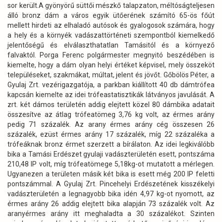
sor került.A gyönyörű süttői mészkő talapzaton, méltóságteljesen
álló bronz dám a város egyik ütőerének számító 65-ös főút
mellett hirdeti az elhaladó autósok és gyalogosok számára, hogy
a hely és a környék vadászattörténeti szempontból kiemelkedő
jelentőségű és elválaszthatatlan Tamásitól és a környező
falvaktól. Porga Ferenc polgármester megnyitó beszédében is
kiemelte, hogy a dám olyan helyi értéket képvisel, mely összeköt
településeket, szakmákat, múltat, jelent és jövőt. Gőbölös Péter, a
Gyulaj Zrt. vezérigazgatója, a parkban kiállított 40 db dámtrófea
kapcsán kiemelte az idei trófeastatisztikák látványos javulását. A
zrt. két dámos területén addig elejtett közel 80 dámbika adatait
összesítve az átlag trófeatömeg 3,76 kg volt, az érmes arány
pedig 71 százalék. Az arany érmes arány cég összesen 26
százalék, ezüst érmes arány 17 százalék, míg 22 százaléka a
trófeáknak bronz érmet szerzett a bírálaton. Az idei legkiválóbb
bika a Tamási Erdészet gyulaji vadászterületén esett, pontszáma
210,48 IP volt, míg trófeatömege 5,18kg-ot mutatott a mérlegen.
Ugyanezen a területen másik két bika is esett még 200 IP feletti
pontszámmal. A Gyulaj Zrt. Pincehelyi Erdészetének kisszékelyi
vadászterületén a legnagyobb bika idén 4,97 kg-ot nyomott, az
érmes arány 26 addig elejtett bika alapján 73 százalék volt. Az
aranyérmes arány itt meghaladta a 30 százalékot. Szinten