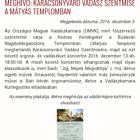
MEGHÍVÓ: KARÁCSONYVÁRÓ VADÁSZ SZENTMISE
A MÁTYÁS TEMPLOMBAN
Megjelenés dátuma: 2016. december 3.
Az Országos Magyar Vadászkamara (OMVK), mint főszervező
szeretettel várja a Kedves Vendégeket a Budavári
Nagyboldogasszony Templomban (
Mátyás Templom
)
megtartandó Karácsonyváró Vadász Szentmisére, majd az ezt
követő orgona- és vadászkürt koncertre 2016. december 13-án,
18:00-tól. A misét követő koncerten elhangoznak majd olyan
klasszikusok is, mint Bach: "Jöjj, Népek Megváltója" c. mű, illetve
egyéb művek Strausstól, Haydentől valamint más zeneszerzők
művei is Bán István orgonaművész, illetve a Vadászkamara
Kürtegyüttes előadásában.
Az esemény plakátja, illetve meghívója az alábbi képre kattintva
olvasható: