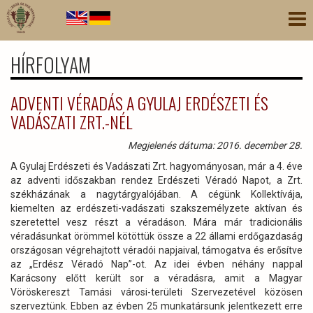
Ugrás
Nav
a
átk
tartalomra
HÍRFOLYAM
ADVENTI VÉRADÁS A GYULAJ ERDÉSZETI ÉS
VADÁSZATI ZRT.-NÉL
Megjelenés dátuma: 2016. december 28.
A Gyulaj Erdészeti és Vadászati Zrt. hagyományosan, már a 4. éve
az adventi időszakban rendez Erdészeti Véradó Napot, a Zrt.
székházának a nagytárgyalójában. A cégünk Kollektívája,
kiemelten az erdészeti-vadászati szakszemélyzete aktívan és
szeretettel vesz részt a véradáson. Mára már tradicionális
véradásunkat örömmel kötöttük össze a 22 állami erdőgazdaság
országosan végrehajtott véradói napjaival, támogatva és erősítve
az „Erdész Véradó Nap”-ot. Az idei évben néhány nappal
Karácsony előtt került sor a véradásra, amit a Magyar
Vöröskereszt Tamási városi-területi Szervezetével közösen
szerveztünk. Ebben az évben 25 munkatársunk jelentkezett erre