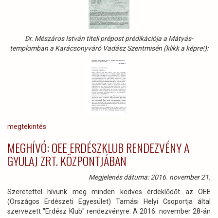
Dr. Mészáros István titeli prépost prédikációja a Mátyás-
templomban a Karácsonyváró Vadász Szentmisén (klikk a képre!):
megtekintés
MEGHÍVÓ: OEE ERDÉSZKLUB RENDEZVÉNY A
GYULAJ ZRT. KÖZPONTJÁBAN
Megjelenés dátuma: 2016. november 21.
Szeretettel hívunk meg minden kedves érdeklődőt az OEE
(Országos Erdészeti Egyesület) Tamási Helyi Csoportja által
szervezett "Erdész Klub" rendezvényre. A 2016. november 28-án