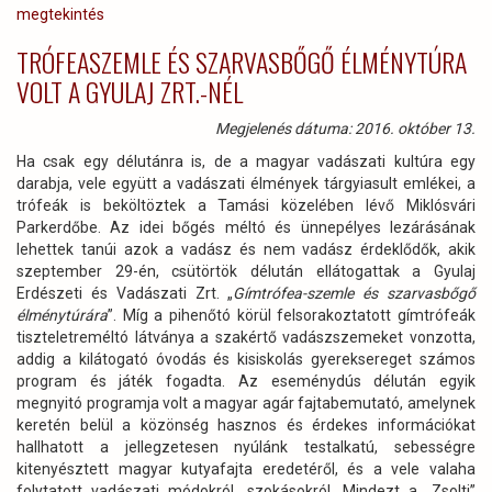
megtekintés
TRÓFEASZEMLE ÉS SZARVASBŐGŐ ÉLMÉNYTÚRA
VOLT A GYULAJ ZRT.-NÉL
Megjelenés dátuma: 2016. október 13.
Ha csak egy délutánra is, de a magyar vadászati kultúra egy
darabja, vele együtt a vadászati élmények tárgyiasult emlékei, a
trófeák is beköltöztek a Tamási közelében lévő Miklósvári
Parkerdőbe. Az idei bőgés méltó és ünnepélyes lezárásának
lehettek tanúi azok a vadász és nem vadász érdeklődők, akik
szeptember 29-én, csütörtök délután ellátogattak a Gyulaj
Erdészeti és Vadászati Zrt. „
Gímtrófea-szemle és szarvasbőgő
élménytúrára
”. Míg a pihenőtó körül felsorakoztatott gímtrófeák
tiszteletreméltó látványa a szakértő vadászszemeket vonzotta,
addig a kilátogató óvodás és kisiskolás gyereksereget számos
program és játék fogadta. Az eseménydús délután egyik
megnyitó programja volt a magyar agár fajtabemutató, amelynek
keretén belül a közönség hasznos és érdekes információkat
hallhatott a jellegzetesen nyúlánk testalkatú, sebességre
kitenyésztett magyar kutyafajta eredetéről, és a vele valaha
folytatott vadászati módokról, szokásokról. Mindezt a „Zsolti”