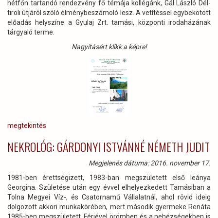
hétfőn tartandó rendezvény fő témája kollégánk, Gál László Dél-
tiroli útjáról szóló élménybeszámoló lesz. A vetítéssel egybekötött
előadás helyszíne a Gyulaj Zrt. tamási, központi irodaházának
tárgyaló terme.
Nagyításért klikk a képre!
megtekintés
NEKROLÓG: GÁRDONYI ISTVÁNNÉ NÉMETH JUDIT
Megjelenés dátuma: 2016. november 17.
1981-ben érettségizett, 1983-ban megszületett első leánya
Georgina. Születése után egy évvel elhelyezkedett Tamásiban a
Tolna Megyei Víz-, és Csatornamű Vállalatnál, ahol rövid ideig
dolgozott akkori munkakörében, mert második gyermeke Renáta
1985-ben megszületett. Férjével örömben és a nehézségekben is