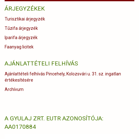
ÁRJEGYZÉKEK
Turisztikai árjegyzék
Tűzifa árjegyzék
Iparifa árjegyzék
Faanyag licitek
AJÁNLATTÉTELI FELHÍVÁS
Ajánlattételi felhívás Pincehely, Kolozsvári u. 31. sz. ingatlan
értékesítésére
Archívum
A GYULAJ ZRT. EUTR AZONOSÍTÓJA:
AA0170884