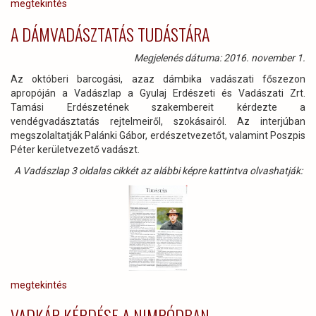
megtekintés
A DÁMVADÁSZTATÁS TUDÁSTÁRA
Megjelenés dátuma: 2016. november 1.
Az októberi barcogási, azaz dámbika vadászati főszezon
apropóján a Vadászlap a Gyulaj Erdészeti és Vadászati Zrt.
Tamási Erdészetének szakembereit kérdezte a
vendégvadásztatás rejtelmeiről, szokásairól. Az interjúban
megszolaltatják Palánki Gábor, erdészetvezetőt, valamint Poszpis
Péter kerületvezető vadászt.
A Vadászlap 3 oldalas cikkét az alábbi képre kattintva olvashatják:
megtekintés
VADKÁR KÉRDÉSE A NIMRÓDBAN