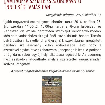
DÁMTRÓFEA SZEMLE ÉS SZOBORAVATÓ
ÜNNEPSÉG TAMÁSIBAN
Megjelenés dátuma: 2016. október 13.
Újabb nagyszerű eseménynek lehetünk tanúi. 2016. október 26-
án, szerdán 11:00-tól 15:00-ig tartja a Gyulaj Erdészeti és
Vadászati Zrt. az idei dámtrófea szemléjét. Rendhagyó módon,
idén nem vadászházaink egyikénél lesz a kiállítás, hanem Tamási
belvárosában, közvetlenül a Gyulaj Zrt. székházánál megújított
parkban. Az esemény külön érdekessége lesz, hogy a
szemlével egybekötve szoboravató ünnepsége is lesz. A parkban
a régi dámszobor egy új helyi alkotással egészül ki. Az esemény
nyílt, szabadon látogatható, melyre szeretettel várunk minden
kedves Látogatót!
A plakát megtekintéséhez kérjük klikkeljen az alábbi képre: