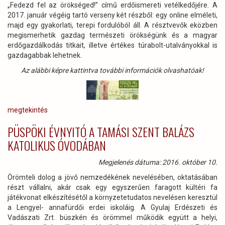
„Fedezd fel az örökséged!” című erdőismereti vetélkedőjére. A
2017. január végéig tartó verseny két részből: egy online elméleti,
majd egy gyakorlati, terepi fordulóból áll. A résztvevők eközben
megismerhetik gazdag természeti örökségünk és a magyar
erdőgazdálkodás titkait, illetve értékes túrabolt-utalványokkal is
gazdagabbak lehetnek.
Az alábbi képre kattintva további információk olvashatóak!
megtekintés
PÜSPÖKI ÉVNYITÓ A TAMÁSI SZENT BALÁZS
KATOLIKUS ÓVODÁBAN
Megjelenés dátuma: 2016. október 10.
Örömteli dolog a jövő nemzedékének nevelésében, oktatásában
részt vállalni, akár csak egy egyszerűen faragott kültéri fa
játékvonat elkészítésétől a környzetetudatos nevelésen keresztül
a Lengyel- annafürdői erdei iskoláig. A Gyulaj Erdészeti és
Vadászati Zrt. büszkén és örömmel működik együtt a helyi,