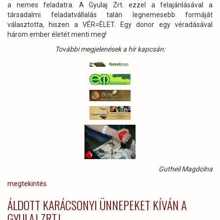
a nemes feladatra. A Gyulaj Zrt. ezzel a felajánlásával a
társadalmi feladatvállalás talán legnemesebb formáját
választotta, hiszen a VÉR=ÉLET. Egy donor egy véradásával
három ember életét menti meg!
További megjelenések a hír kapcsán:
Gutheil Magdolna
megtekintés
ÁLDOTT KARÁCSONYI ÜNNEPEKET KÍVÁN A
GYULAJ ZRT.!