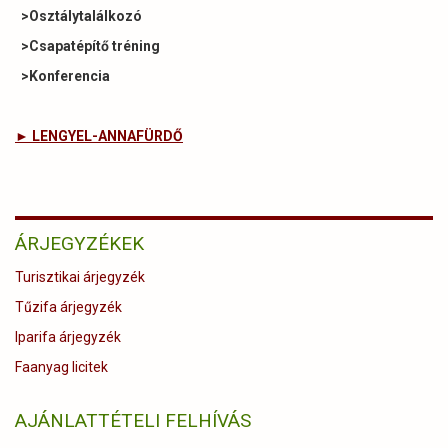
>Osztálytalálkozó
>Csapatépítő tréning
>Konferencia
► LENGYEL-ANNAFÜRDŐ
ÁRJEGYZÉKEK
Turisztikai árjegyzék
Tűzifa árjegyzék
Iparifa árjegyzék
Faanyag licitek
AJÁNLATTÉTELI FELHÍVÁS