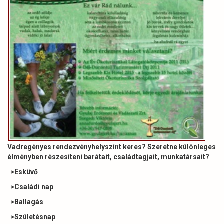
Vadregényes rendezvényhelyszínt keres? Szeretne különleges
élményben részesíteni barátait, családtagjait, munkatársait?
>Esküvő
>Családi nap
>Ballagás
>Születésnap