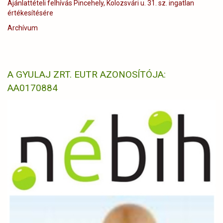
Ajánlattételi felhívás Pincehely, Kolozsvári u. 31. sz. ingatlan
értékesítésére
Archívum
A GYULAJ ZRT. EUTR AZONOSÍTÓJA:
AA0170884