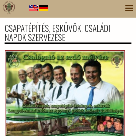
Ugrás
Nav
a
átk
tartalomra
CSAPATÉPÍTÉS, ESKÜVŐK, CSALÁDI
NAPOK SZERVEZÉSE