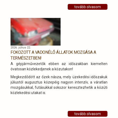
tovább olvasom
2026. július 22.
FOKOZOTT A VADONÉLŐ ÁLLATOK MOZGÁSA A
TERMÉSZETBEN!
A gépjárművezetők ebben az időszakban kiemelten
óvatosan közlekedjenek a közutakon!
Megkezdődött az őzek násza, mely üzekedési időszakuk
júliustól augusztus közepéig nagyon intenzív, a váratlan
mozgásukkal, futásukkal sokszor keresztezhetik a közúti
közlekedési utakat is.
tovább olvasom