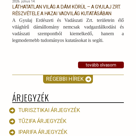
2026. július 14.
LÁTHATATLAN VILÁG A DÁM KÖRÜL – A GYULAJ ZRT.
RÉSZVÉTELE A HAZAI VADVILÁG KUTATÁSÁBAN
A Gyulaj Erdészeti és Vadászati Zrt. területein élő
világhírű dámállomány nemcsak vadgazdálkodási és
vadászati szempontból kiemelkedő, hanem a
legmodernebb tudományos kutatásokat is segíti.
tovább olvasom
RÉGEBBI HÍREK
ÁRJEGYZÉK
TURISZTIKAI ÁRJEGYZÉK
TŰZIFA ÁRJEGYZÉK
IPARIFA ÁRJEGYZÉK