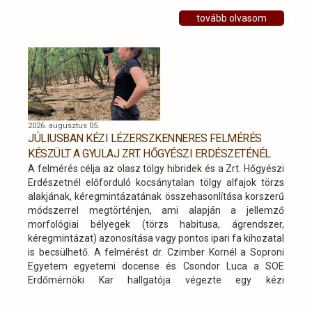
környezet szépségeit.
tovább olvasom
2026. augusztus 05.
JÚLIUSBAN KÉZI LÉZERSZKENNERES FELMÉRÉS
KÉSZÜLT A GYULAJ ZRT. HŐGYÉSZI ERDÉSZETÉNÉL
A felmérés célja az olasz tölgy hibridek és a Zrt. Hőgyészi
Erdészetnél előforduló kocsánytalan tölgy alfajok törzs
alakjának, kéregmintázatának összehasonlítása korszerű
módszerrel megtörténjen, ami alapján a jellemző
morfológiai bélyegek (törzs habitusa, ágrendszer,
kéregmintázat) azonosítása vagy pontos ipari fa kihozatal
is becsülhető. A felmérést dr. Czimber Kornél a Soproni
Egyetem egyetemi docense és Csondor Luca a SOE
Erdőmérnöki Kar hallgatója végezte egy kézi
lézerszkennerrel.