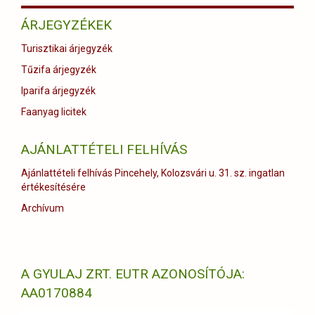
ÁRJEGYZÉKEK
Turisztikai árjegyzék
Tűzifa árjegyzék
Iparifa árjegyzék
Faanyag licitek
AJÁNLATTÉTELI FELHÍVÁS
Ajánlattételi felhívás Pincehely, Kolozsvári u. 31. sz. ingatlan
értékesítésére
Archívum
A GYULAJ ZRT. EUTR AZONOSÍTÓJA:
AA0170884