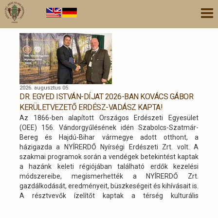
Ugrás
Nav
a
átk
tartalomra
2026. augusztus 05.
DR. EGYED ISTVÁN-DÍJAT 2026-BAN KOVÁCS GÁBOR
KERÜLETVEZETŐ ERDÉSZ-VADÁSZ KAPTA!
Az 1866-ben alapított Országos Erdészeti Egyesület
(OEE) 156. Vándorgyűlésének idén Szabolcs-Szatmár-
Bereg és Hajdú-Bihar vármegye adott otthont, a
házigazda a NYÍRERDŐ Nyírségi Erdészeti Zrt. volt. A
szakmai programok során a vendégek betekintést kaptak
a hazánk keleti régiójában található erdők kezelési
módszereibe, megismerhették a NYÍRERDŐ Zrt.
gazdálkodását, eredményeit, büszkeségeit és kihívásait is.
A résztvevők ízelítőt kaptak a térség kulturális
hagyományaiból, gasztronómiai remekeiből és
megismerhették az épített örökség és természeti