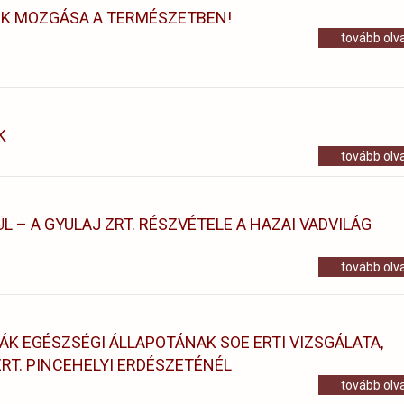
OK MOZGÁSA A TERMÉSZETBEN!
tovább ol
K
tovább ol
L – A GYULAJ ZRT. RÉSZVÉTELE A HAZAI VADVILÁG
tovább ol
ÁK EGÉSZSÉGI ÁLLAPOTÁNAK SOE ERTI VIZSGÁLATA,
RT. PINCEHELYI ERDÉSZETÉNÉL
tovább ol