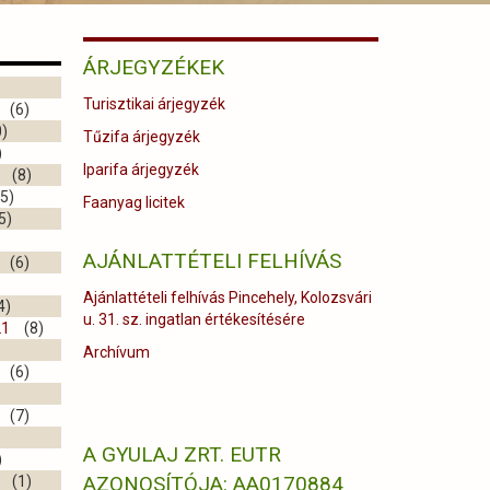
ÁRJEGYZÉKEK
Turisztikai árjegyzék
(6)
)
Tűzifa árjegyzék
)
Iparifa árjegyzék
(8)
5)
Faanyag licitek
5)
)
AJÁNLATTÉTELI FELHÍVÁS
(6)
Ajánlattételi felhívás Pincehely, Kolozsvári
4)
u. 31. sz. ingatlan értékesítésére
21
(8)
Archívum
(6)
)
(7)
A GYULAJ ZRT. EUTR
)
AZONOSÍTÓJA: AA0170884
(1)