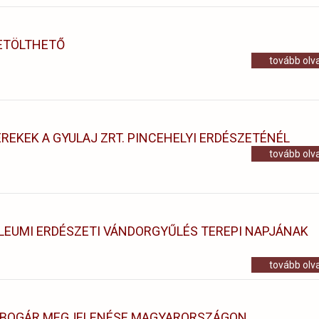
ETÖLTHETŐ
tovább ol
REKEK A GYULAJ ZRT. PINCEHELYI ERDÉSZETÉNÉL
tovább ol
ILEUMI ERDÉSZETI VÁNDORGYŰLÉS TEREPI NAPJÁNAK
tovább ol
ZBOGÁR MEGJELENÉSE MAGYARORSZÁGON