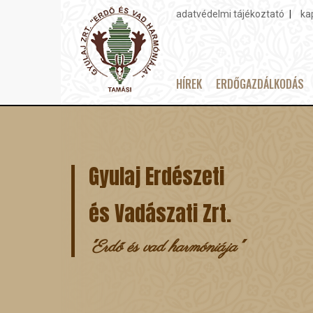
adatvédelmi tájékoztató
ka
Topmenu
HÍREK
ERDŐGAZDÁLKODÁS
Main
Ugrás
navigation
a
tartalomra
Gyulaj Erdészeti
és Vadászati Zrt.
"Erdő és vad harmóniája"