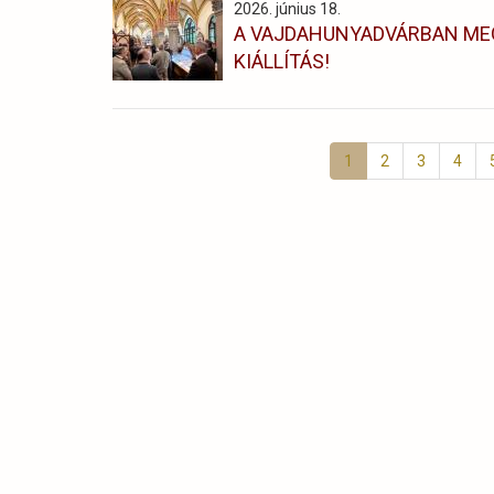
2026. június 18.
A VAJDAHUNYADVÁRBAN MEG
KIÁLLÍTÁS!
Oldalszámozás
Jelenlegi
1
Page
2
Page
3
Page
4
oldal