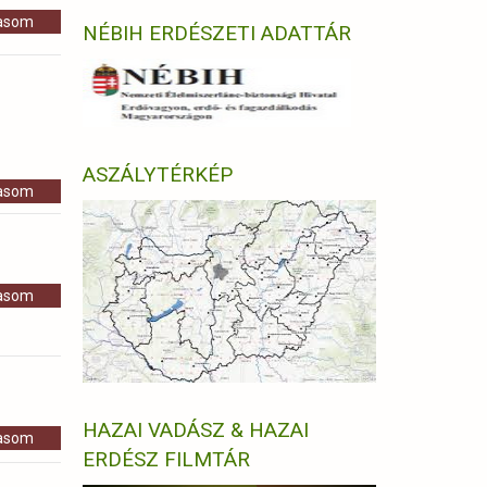
vasom
NÉBIH ERDÉSZETI ADATTÁR
ASZÁLYTÉRKÉP
vasom
vasom
HAZAI VADÁSZ & HAZAI
vasom
ERDÉSZ FILMTÁR