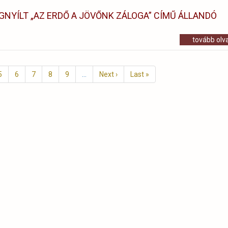
NYÍLT „AZ ERDŐ A JÖVŐNK ZÁLOGA” CÍMŰ ÁLLANDÓ
tovább ol
Page
5
Page
6
Page
7
Page
8
Page
9
…
Következő
Next ›
Utolsó
Last »
oldal
oldal