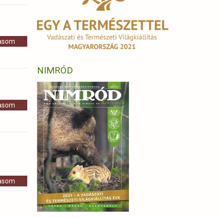
vasom
NIMRÓD
vasom
vasom