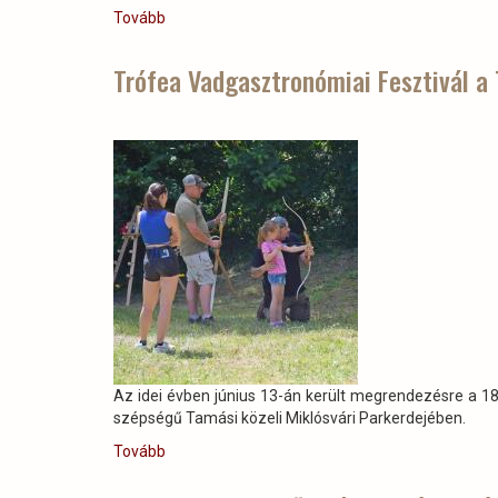
Tovább
(A
Vajdahunyadvárban
megnyílt
Trófea Vadgasztronómiai Fesztivál a
„Az
erdő
a
jövőnk
záloga”
című
állandó
kiállítás!)
Az idei évben június 13-án került megrendezésre a 18.
szépségű Tamási közeli Miklósvári Parkerdejében.
Tovább
(Trófea
Vadgasztronómiai
Fesztivál