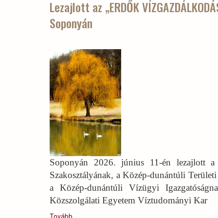
Lezajlott az „ERDŐK VÍZGAZDÁLKODÁ
a
Soponyán
Tamási
melletti
Miklósvári
parkerdőben)
Soponyán 2026. június 11-én lezajlott a
Szakosztályának, a Közép-dunántúli Területi
a Közép-dunántúli Vízügyi Igazgatóságna
Közszolgálati Egyetem Víztudományi Kar
Tovább
(Lezajlott