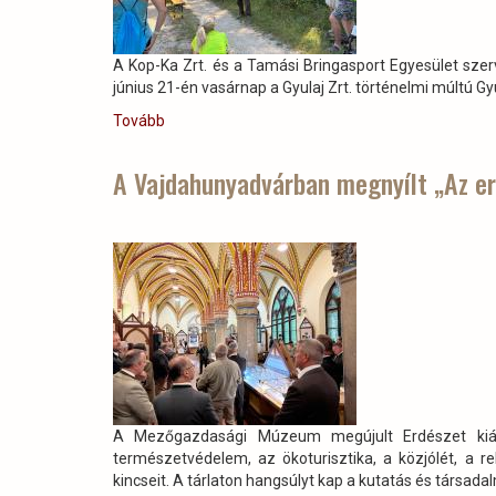
A Kop-Ka Zrt. és a Tamási Bringasport Egyesület sze
június 21-én vasárnap a Gyulaj Zrt. történelmi múltú G
Tovább
(Két
keréken
az
A Vajdahunyadvárban megnyílt „Az erd
erdőben)
A Mezőgazdasági Múzeum megújult Erdészet kiáll
természetvédelem, az ökoturisztika, a közjólét, a r
kincseit. A tárlaton hangsúlyt kap a kutatás és társada