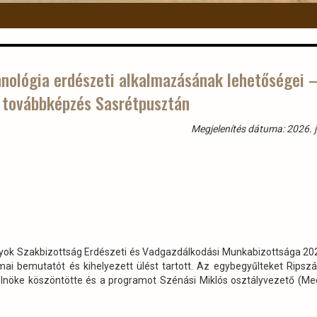
hnológia erdészeti alkalmazásának lehetőségei 
i továbbképzés Sasrétpusztán
Megjelenítés dátuma: 2026. j
 Szakbizottság Erdészeti és Vadgazdálkodási Munkabizottsága 2026
ai bemutatót és kihelyezett ülést tartott. Az egybegyűlteket Ripsz
elnöke köszöntötte és a programot Szénási Miklós osztályvezető (M