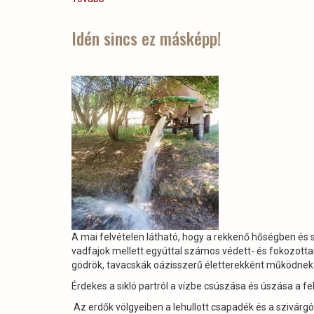
modern
távérzékelési-
Idén sincs ez másképp!
és
drón
technológia
erdészeti
alkalmazásának
lehetőségei
–
terepi
bemutató
és
szakmai
elméleti
továbbképzés
Sasrétpusztán)
A mai felvételen látható, hogy a rekkenő hőségben és
vadfajok mellett egyúttal számos védett- és fokozottan vé
gödrök, tavacskák oázisszerű életterekként működne
Érdekes a sikló partról a vízbe csúszása és úszása a fe
Az erdők völgyeiben a lehullott csapadék és a szivárgó 