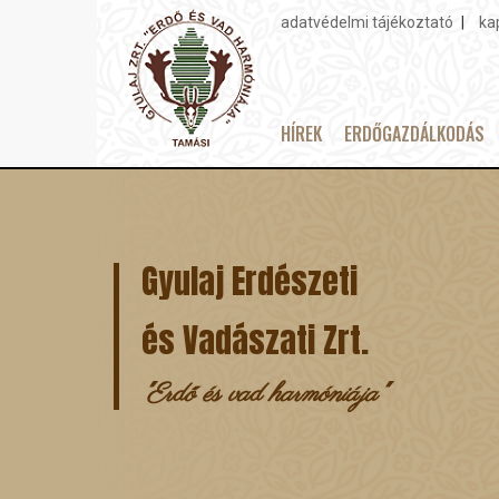
adatvédelmi tájékoztató
ka
Topmenu
HÍREK
ERDŐGAZDÁLKODÁS
Main
Ugrás
navigation
a
tartalomra
Gyulaj Erdészeti
és Vadászati Zrt.
"Erdő és vad harmóniája"