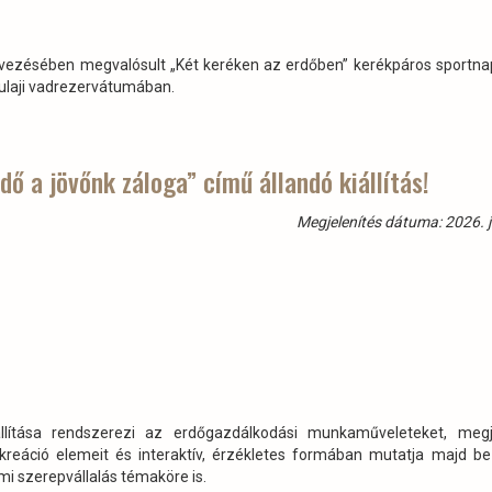
rvezésében megvalósult „Két keréken az erdőben” kerékpáros sportna
yulaji vadrezervátumában.
ő a jövőnk záloga” című állandó kiállítás!
Megjelenítés dátuma: 2026. j
ítása rendszerezi az erdőgazdálkodási munkaműveleteket, megje
ekreáció elemeit és interaktív, érzékletes formában mutatja majd b
lmi szerepvállalás témaköre is.