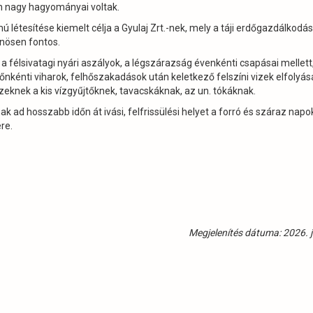
n nagy hagyományai voltak.
 létesítése kiemelt célja a Gyulaj Zrt.-nek, mely a táji erdőgazdálkodá
önösen fontos.
 félsivatagi nyári aszályok, a légszárazság évenkénti csapásai mellett
dőnkénti viharok, felhőszakadások után keletkező felszíni vizek elfolyá
zeknek a kis vízgyűjtőknek, tavacskáknak, az un. tókáknak.
k ad hosszabb időn át ivási, felfrissülési helyet a forró és száraz napo
re.
Megjelenítés dátuma: 2026. j