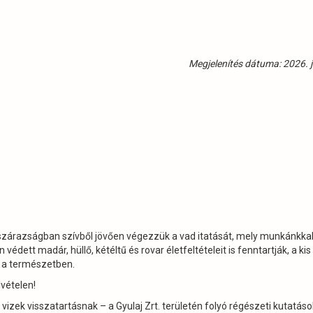
Megjelenítés dátuma: 2026. j
 szárazságban szívből jövően végezzük a vad itatását, mely munkánkkal
dett madár, hüllő, kétéltű és rovar életfeltételeit is fenntartják, a kis 
k a természetben.
lvételen!
vizek visszatartásnak – a Gyulaj Zrt. területén folyó régészeti kutatáso