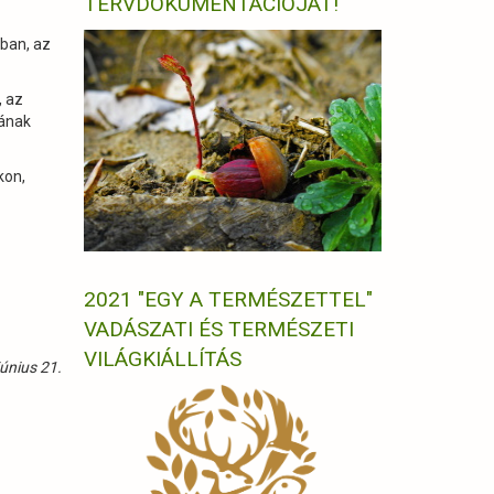
TERVDOKUMENTÁCIÓJÁT!
sban, az
, az
sának
kon,
2021 "EGY A TERMÉSZETTEL"
VADÁSZATI ÉS TERMÉSZETI
VILÁGKIÁLLÍTÁS
únius 21.