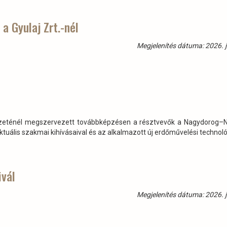
a Gyulaj Zrt.-nél
Megjelenítés dátuma: 2026. j
dészeténél megszervezett továbbképzésen a résztvevők a Nagydorog
tuális szakmai kihívásaival és az alkalmazott új erdőművelési technoló
ivál
Megjelenítés dátuma: 2026. j