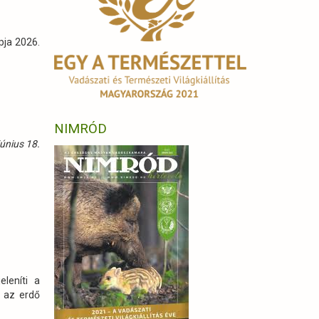
pja 2026.
NIMRÓD
únius 18.
leníti a
e az erdő