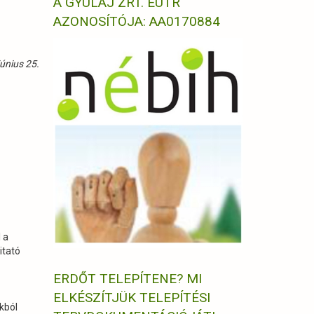
A GYULAJ ZRT. EUTR
AZONOSÍTÓJA: AA0170884
únius 25.
 a
itató
ERDŐT TELEPÍTENE? MI
ELKÉSZÍTJÜK TELEPÍTÉSI
kból