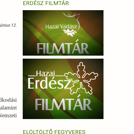
ERDÉSZ FILMTÁR
únius 12.
lkodási
valamint
Nemzeti
ELÖLTÖLTŐ FEGYVERES