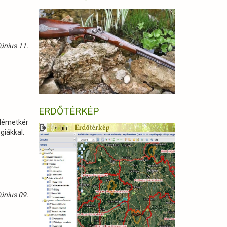
únius 11.
ERDŐTÉRKÉP
–Németkér
giákkal.
únius 09.