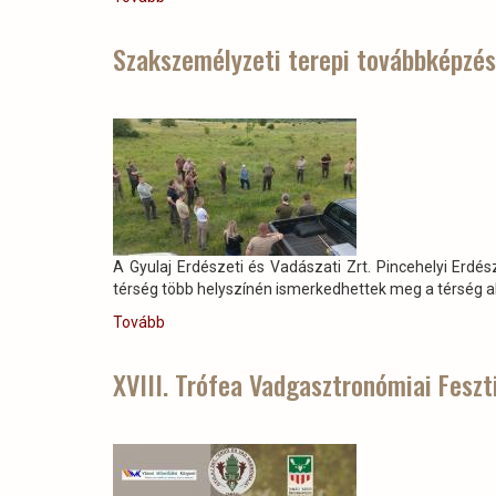
az
„ERDŐK
Szakszemélyzeti terepi továbbképzés 
VÍZGAZDÁLKODÁSÁNAK
IDŐSZERŰ
KÉRDÉSEI”
című
konferencia
Soponyán)
A Gyulaj Erdészeti és Vadászati Zrt. Pincehelyi Er
térség több helyszínén ismerkedhettek meg a térség ak
Tovább
(Szakszemélyzeti
terepi
továbbképzés
XVIII. Trófea Vadgasztronómiai Feszt
a
Gyulaj
Zrt.-
nél)