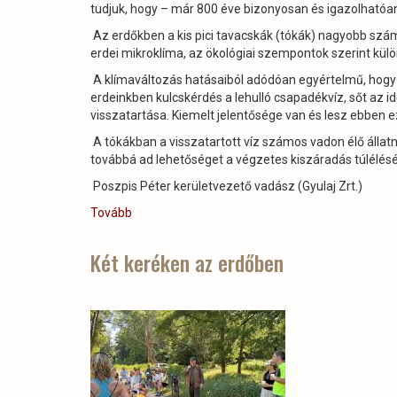
tudjuk, hogy – már 800 éve bizonyosan és igazolhatóa
Az erdőkben a kis pici tavacskák (tókák) nagyobb számú
erdei mikroklíma, az ökológiai szempontok szerint kül
A klímaváltozás hatásaiból adódóan egyértelmű, hogy a
erdeinkben kulcskérdés a lehulló csapadékvíz, sőt az i
visszatartása. Kiemelt jelentősége van és lesz ebben e
A tókákban a visszatartott víz számos vadon élő állatna
továbbá ad lehetőséget a végzetes kiszáradás túlélésé
Poszpis Péter kerületvezető vadász (Gyulaj Zrt.)
Tovább
(Idén
sincs
ez
Két keréken az erdőben
másképp!)