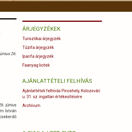
ÁRJEGYZÉKEK
–
Turisztikai árjegyzék
Tűzifa árjegyzék
únius 26.
Iparifa árjegyzék
Faanyag licitek
AJÁNLATTÉTELI FELHÍVÁS
Ajánlattételi felhívás Pincehely, Kolozsvári
u. 31. sz. ingatlan értékesítésére
. június
Archívum
ám István
ecsekerdő