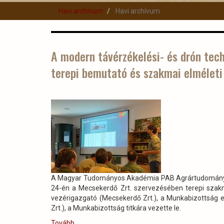
Havi archívum
Havi archívum
A modern távérzékelési- és drón tec
terepi bemutató és szakmai elmélet
A Magyar Tudományos Akadémia PAB Agrártudományok
24-én a Mecsekerdő Zrt. szervezésében terepi szakm
vezérigazgató (Mecsekerdő Zrt.), a Munkabizottság 
Zrt.), a Munkabizottság titkára vezette le.
Tovább
(A