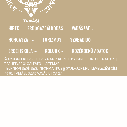
HÍREK
ERDŐGAZDÁLKODÁS
VADÁSZAT
MAIN
MENU
HORGÁSZAT
TURIZMUS
SZABADIDŐ
ERDEI ISKOLA
RÓLUNK
KÖZÉRDEKŰ ADATOK
© GYULAJ ERDÉSZETI ÉS VADÁSZATI ZRT. BY
PANDELON
CÉGADATOK
|
TÁRHELYSZOLGÁLTATÓ
|
SITEMAP
TECHNIKAI SEGÍTSÉG:
INFORMATIKUS@GYULAJZRT.HU
, LEVELEZÉSI CÍM:
7090, TAMÁSI, SZABADSÁG UTCA 27