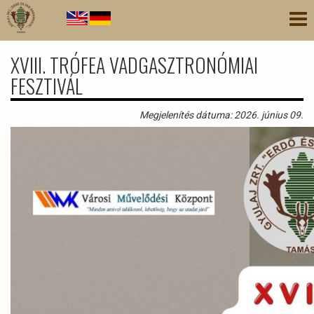
Ugrás
Nav
a
átk
tartalomra
XVIII. TRÓFEA VADGASZTRONÓMIAI
FESZTIVÁL
Megjelenítés dátuma: 2026. június 09.