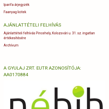
Iparifa árjegyzék
Faanyag licitek
AJÁNLATTÉTELI FELHÍVÁS
Ajánlattételi felhívás Pincehely, Kolozsvári u. 31. sz. ingatlan
értékesítésére
Archívum
A GYULAJ ZRT. EUTR AZONOSÍTÓJA:
AA0170884