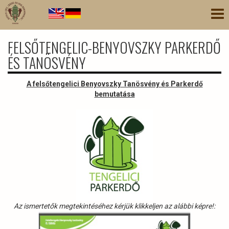
Ugrás
Nav
a
átk
tartalomra
FELSŐTENGELIC-BENYOVSZKY PARKERDŐ
ÉS TANÖSVÉNY
A felsőtengelici Benyovszky Tanösvény és Parkerdő
bemutatása
Az ismertetők megtekintéséhez kérjük klikkeljen az alábbi képre!: