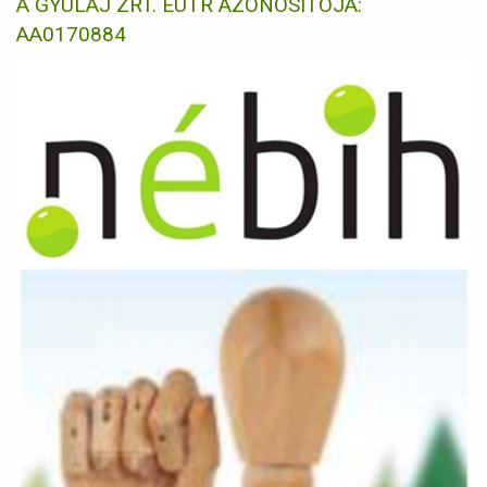
A GYULAJ ZRT. EUTR AZONOSÍTÓJA:
AA0170884