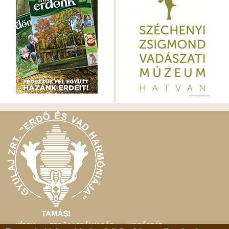
HÍREK
ERDŐGAZDÁLKODÁS
VADÁSZAT