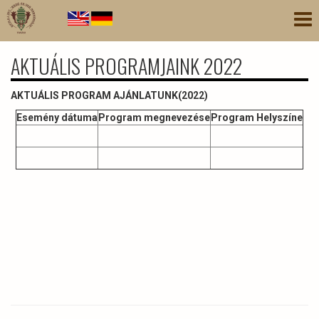
Ugrás
Nav
a
átk
tartalomra
AKTUÁLIS PROGRAMJAINK 2022
AKTUÁLIS PROGRAM AJÁNLATUNK(2022)
Esemény dátuma
Program megnevezése
Program Helyszíne