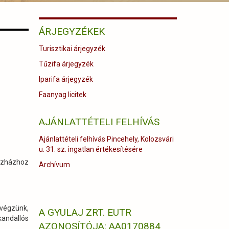
ÁRJEGYZÉKEK
Turisztikai árjegyzék
Tűzifa árjegyzék
Iparifa árjegyzék
Faanyag licitek
AJÁNLATTÉTELI FELHÍVÁS
Ajánlattételi felhívás Pincehely, Kolozsvári
u. 31. sz. ingatlan értékesítésére
szházhoz
Archívum
 végzünk,
A GYULAJ ZRT. EUTR
kandallós
AZONOSÍTÓJA: AA0170884