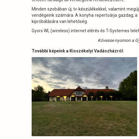
Minden szobában új tv-készülékekkel, valamint megúju
vendégeink számára. A konyha repertoárja gazdag; a
kipróbálására van lehetőség.
Gyors WL (wireless) internet elérés és T-Systemes
Kövesse nyomon a Gyul
További képeink a Kisszékelyi Vadászházról: