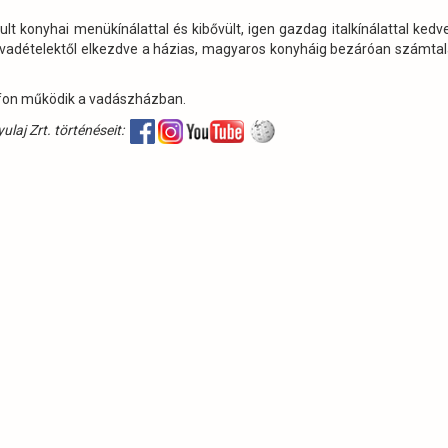
lt konyhai menükínálattal és kibővült, igen gazdag italkínálattal ked
 vadételektől elkezdve a házias, magyaros konyháig bezáróan számta
 telefon működik a vadászházban.
aj Zrt. történéseit: