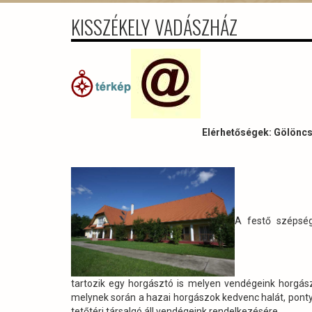
KISSZÉKELY VADÁSZHÁZ
Elérhetőségek: Gölöncs
A festő szépség
tartozik egy horgásztó is melyen vendégeink horgás
melynek során a hazai horgászok kedvenc halát, ponty
tetőtéri társalgó áll vendégeink rendelkezésére.