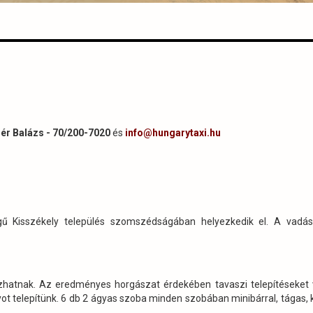
ér Balázs - 70/200-7020
és
info@hungarytaxi.hu
ű Kisszékely település szomszédságában helyezkedik el. A vadá
zhatnak. Az eredményes horgászat érdekében tavaszi telepítéseket
ot telepítünk. 6 db 2 ágyas szoba minden szobában minibárral, tágas, 