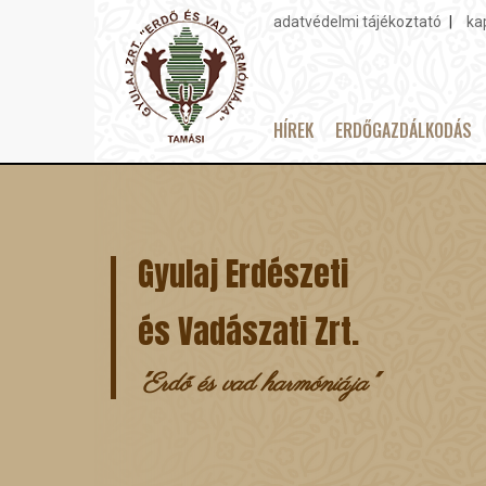
adatvédelmi tájékoztató
ka
Topmenu
HÍREK
ERDŐGAZDÁLKODÁS
Main
Ugrás
navigation
a
tartalomra
Gyulaj Erdészeti
és Vadászati Zrt.
"Erdő és vad harmóniája"