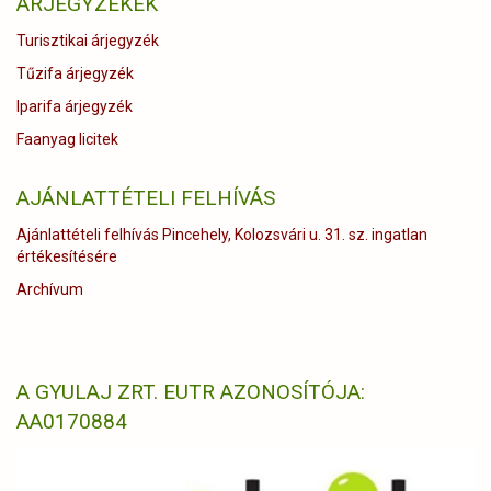
ÁRJEGYZÉKEK
Turisztikai árjegyzék
Tűzifa árjegyzék
Iparifa árjegyzék
Faanyag licitek
AJÁNLATTÉTELI FELHÍVÁS
Ajánlattételi felhívás Pincehely, Kolozsvári u. 31. sz. ingatlan
értékesítésére
Archívum
A GYULAJ ZRT. EUTR AZONOSÍTÓJA:
AA0170884