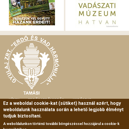
HÍREK
ERDŐGAZDÁLKODÁS
VADÁSZAT
MAIN
Ez a weboldal cookie-kat (sütiket) használ azért, hogy
weboldalunk használata során a lehető legjobb élményt
MENU
HORGÁSZAT
TURIZMUS
SZABADIDŐ
tudjuk biztosítani.
ERDEI ISKOLA
RÓLUNK
KÖZÉRDEKŰ ADATOK
A weboldalunkon történő további böngészéssel hozzájárul a cookie-k