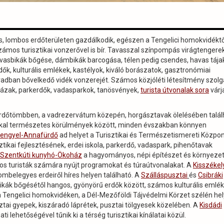
s, lombos erdőterületen gazdálkodik, egészen a Tengelici homokvidéktő
számos turisztikai vonzerővel is bír. Tavasszal színpompás virágtengere
rvasbikák bőgése, dámbikák barcogása, télen pedig csendes, havas tájak
rdők, kulturális emlékek, kastélyok, kiváló borászatok, gasztronómiai
vadban bővelkedő vidék vonzerejét. Számos közjóléti létesítmény szolg
házak, parkerdők, vadasparkok, tanösvények,
turista útvonalak sora
várj
 erdőtömbben, a vadrezervátum közepén, horgásztavak ölelésében találh
al természetes körülmények között, minden évszakban könnyen
Lengyel-Annafürdő
ad helyet a Turisztikai és Természetismereti Közpo
tikai fejlesztésének, erdei iskola, parkerdő, vadaspark, pihenőtavak
Szentkúti kunyhó-Ökoház
a hagyományos, népi építészet és környeze
os turisták számára nyújt programokat és túraútvonalakat. A
Kisszékel
ombelegyes erdeiről híres helyen található. A
Szálláspusztai
és
Csibráki
ikák bőgésétől hangos, gyönyörű erdők között, számos kulturális emlék
 Tengelici homokvidéken, a Dél-Mezőföldi Tájvédelmi Körzet szélén he
tai gyepek, kiszáradó láprétek, pusztai tölgyesek közelében. A
Kisdádi
 lehetőségével tűnik ki a térség turisztikai kínálatai közül.