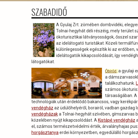
SZABADIDŐ
A Gyulaj Zrt. zömében dombvidéki, elegye
Tolnai-hegyhát déli részéig, mely terület 
ökoturisztikai látványosságok, ősszel sza
az idelátogató turistákat. Közeli termálfü
különlegességek egészítik ki az erdőben, 
idelátogatók kikapcsolódását, így vendég
látogatókat.
a gyulaji
Óbiród
,
a dámszarvasokk
találkozhatunk.
számos ökoturisz
társaságában. A
technológiák után érdeklődő bakancsos, vagy kerékpár
vendégház
az üdülőhelyéről, borairól, vadban gazdag l
vendégházak
a Tolnai-hegyhát szívében, gímszarvas b
közelében nyújt kikapcsolódást. A
Kistápé vendégház
a
el, számos természetvédelmi érték, árvalányhajas pusz
horgásztanya
erdei környezetben, egyedülálló horgászati