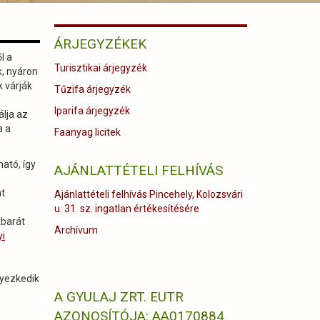
ÁRJEGYZÉKEK
l a
Turisztikai árjegyzék
k, nyáron
 várják
Tűzifa árjegyzék
Iparifa árjegyzék
álja az
a a
Faanyag licitek
ató, így
AJÁNLATTÉTELI FELHÍVÁS
nt
Ajánlattételi felhívás Pincehely, Kolozsvári
u. 31. sz. ingatlan értékesítésére
tbarát
Archívum
yi
lyezkedik
A GYULAJ ZRT. EUTR
AZONOSÍTÓJA: AA0170884