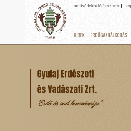
adatvédelmi tájékoztató
ka
Topmenu
HÍREK
ERDŐGAZDÁLKODÁS
Main
Ugrás
navigation
a
tartalomra
Gyulaj Erdészeti
és Vadászati Zrt.
"Erdő és vad harmóniája"