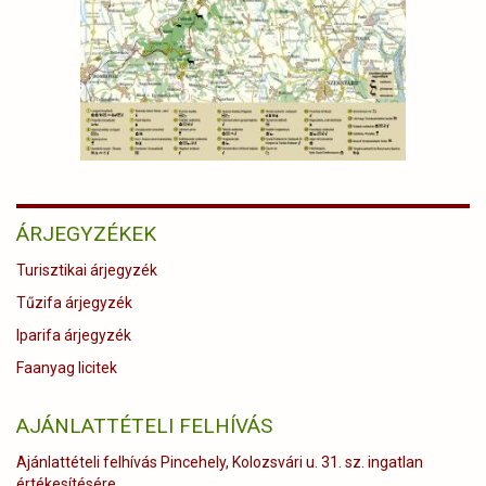
ÁRJEGYZÉKEK
Turisztikai árjegyzék
Tűzifa árjegyzék
Iparifa árjegyzék
Faanyag licitek
AJÁNLATTÉTELI FELHÍVÁS
Ajánlattételi felhívás Pincehely, Kolozsvári u. 31. sz. ingatlan
értékesítésére