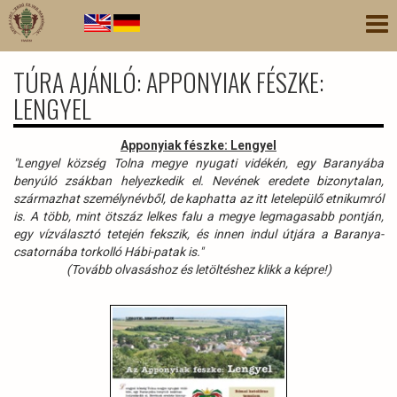
Ugrás
Nav
a
átk
tartalomra
TÚRA AJÁNLÓ: APPONYIAK FÉSZKE:
LENGYEL
Apponyiak fészke: Lengyel
"Lengyel község Tolna megye nyugati vidékén, egy Baranyába
benyúló zsákban helyezkedik el. Nevének eredete bizonytalan,
származhat személynévből, de kaphatta az itt letelepülő etnikumról
is. A több, mint ötszáz lelkes falu a megye legmagasabb pontján,
egy vízválasztó tetején fekszik, és innen indul útjára a Baranya-
csatornába torkolló Hábi-patak is."
(Tovább olvasáshoz és letöltéshez klikk a képre!)