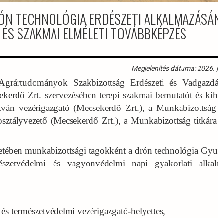
RÓN TECHNOLÓGIA ERDÉSZETI ALKALMAZÁSÁ
 ÉS SZAKMAI ELMÉLETI TOVÁBBKÉPZÉS
Megjelenítés dátuma: 2026. j
rtudományok Szakbizottság Erdészeti és Vadgazdál
erdő Zrt. szervezésében terepi szakmai bemutatót és kihe
stván vezérigazgató (Mecsekerdő Zrt.), a Munkabizottság
sztályvezető (Mecsekerdő Zrt.), a Munkabizottság titkára
letében munkabizottsági tagokként a drón technológia Gyul
mészetvédelmi és vagyonvédelmi napi gyakorlati alkal
és természetvédelmi vezérigazgató-helyettes,