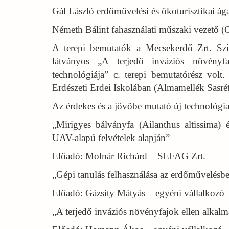
Gál László erdőművelési és ökoturisztikai ág
Németh Bálint fahasználati műszaki vezető (G
A terepi bemutatók a Mecsekerdő Zrt. Szig
látványos „A terjedő inváziós növényfa
technológiája” c. terepi bemutatórész vol
Erdészeti Erdei Iskolában (Almamellék Sasrét
Az érdekes és a jövőbe mutató új technológia 
„Mirigyes bálványfa (Ailanthus altissima) é
UAV-alapú felvételek alapján”
Előadó: Molnár Richárd – SEFAG Zrt.
„Gépi tanulás felhasználása az erdőművelésb
Előadó: Gázsity Mátyás – egyéni vállalkozó
„A terjedő inváziós növényfajok ellen alkal