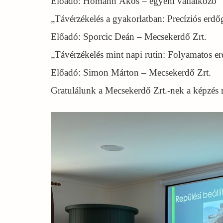
Előadó: Homann Ákos – egyéni vállalkozó
„Távérzékelés a gyakorlatban: Precíziós erd
Előadó: Sporcic Deán – Mecsekerdő Zrt.
„Távérzékelés mint napi rutin: Folyamatos e
Előadó: Simon Márton – Mecsekerdő Zrt.
Gratulálunk a Mecsekerdő Zrt.-nek a képzés m