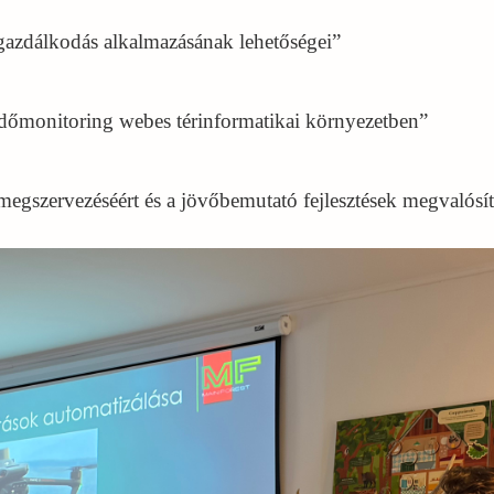
őgazdálkodás alkalmazásának lehetőségei”
rdőmonitoring webes térinformatikai környezetben”
egszervezéséért és a jövőbemutató fejlesztések megvalósít