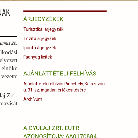
NAK
ÁRJEGYZÉKEK
Turisztikai árjegyzék
Tűzifa árjegyzék
únius 26.
Iparifa árjegyzék
kodási
Faanyag licitek
lyezett
 elnöke
AJÁNLATTÉTELI FELHÍVÁS
 vezette
Ajánlattételi felhívás Pincehely, Kolozsvári
u. 31. sz. ingatlan értékesítésére
aj Zrt.-
Archívum
mazását
A GYULAJ ZRT. EUTR
AZONOSÍTÓJA: AA0170884