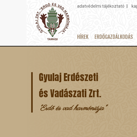
adatvédelmi tájékoztató
ka
Topmenu
HÍREK
ERDŐGAZDÁLKODÁS
Main
Ugrás
navigation
a
tartalomra
Gyulaj Erdészeti
és Vadászati Zrt.
"Erdő és vad harmóniája"