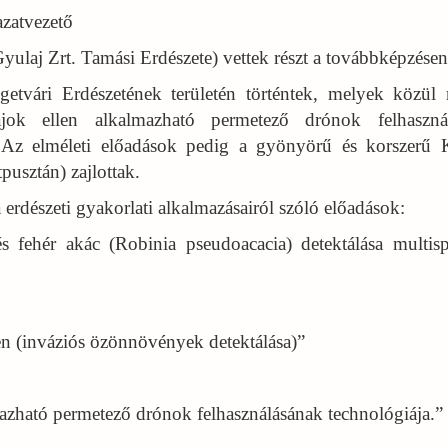
azatvezető
yulaj Zrt. Tamási Erdészete) vettek részt a továbbképzésen
etvári Erdészetének területén történtek, melyek közül
jok ellen alkalmazható permetező drónok felhaszná
t. Az elméleti előadások pedig a gyönyörű és korszerű K
pusztán) zajlottak.
erdészeti gyakorlati alkalmazásairól szóló előadások:
s fehér akác (Robinia pseudoacacia) detektálása multispe
en (inváziós özönnövények detektálása)”
mazható permetező drónok felhasználásának technológiája.”