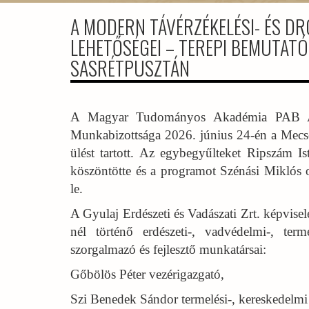
A MODERN TÁVÉRZÉKELÉSI- ÉS D
LEHETŐSÉGEI – TEREPI BEMUTATÓ
SASRÉTPUSZTÁN
A Magyar Tudományos Akadémia PAB Agrá
Munkabizottsága 2026. június 24-én a Mecsek
ülést tartott. Az egybegyűlteket Ripszám I
köszöntötte és a programot Szénási Miklós o
le.
A Gyulaj Erdészeti és Vadászati Zrt. képvise
nél történő erdészeti-, vadvédelmi-, ter
szorgalmazó és fejlesztő munkatársai:
Gőbölös Péter vezérigazgató,
Szi Benedek Sándor termelési-, kereskedelmi 