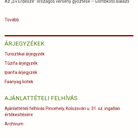
Az „Év Erdésze” országos verseny győztese – Gombkötő Balázs
Tovább
(Tamási
Táj
2025.
június)
ÁRJEGYZÉKEK
Turisztikai árjegyzék
Tűzifa árjegyzék
Iparifa árjegyzék
Faanyag licitek
AJÁNLATTÉTELI FELHÍVÁS
Ajánlattételi felhívás Pincehely, Kolozsvári u. 31. sz. ingatlan
értékesítésére
Archívum