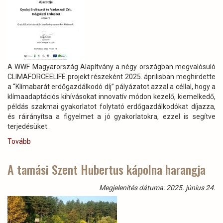
A WWF Magyarország Alapítvány a négy országban megvalósuló
CLIMAFORCEELIFE projekt részeként 2025. áprilisban meghirdette
a “Klímabarát erdőgazdálkodó díj” pályázatot azzal a céllal, hogy a
klímaadaptációs kihívásokat innovatív módon kezelő, kiemelkedő,
példás szakmai gyakorlatot folytató erdőgazdálkodókat díjazza,
és ráirányítsa a figyelmet a jó gyakorlatokra, ezzel is segítve
terjedésüket.
Tovább
(A
WWF
Magyarország
A tamási Szent Hubertus kápolna harangja
pályázatán
az
Megjelenítés dátuma: 2025. június 24.
állami
Gyulaj
Erdészeti
és