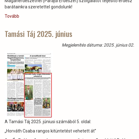
Magánerdészetnél (Parajdi Erdészet) szolgálatot teljesítő erdész
barátainkra szeretettel gondolunk!
Tovább
(Kedves
parajdi
Kollégáink,
Tamási Táj 2025. június
szeretett
Barátaink!)
Megjelenítés dátuma: 2025. június 02.
A Tamási Táj 2025. júniusi számából 5. oldal:
„Horváth Csaba rangos kitüntetést vehetett át”