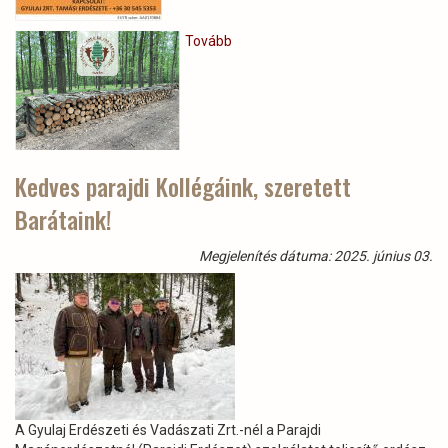
Tovább
(Nyári
tüzifa
vásárlási
akció)
Kedves parajdi Kollégáink, szeretett
Barátaink!
Megjelenítés dátuma: 2025. június 03.
A Gyulaj Erdészeti és Vadászati Zrt.-nél a Parajdi