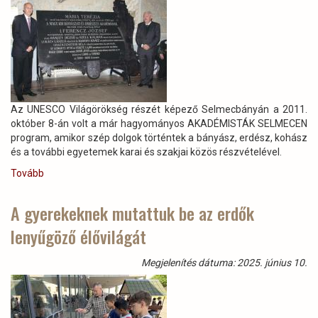
Az UNESCO Világörökség részét képező Selmecbányán a 2011.
október 8-án volt a már hagyományos AKADÉMISTÁK SELMECEN
program, amikor szép dolgok történtek a bányász, erdész, kohász
és a további egyetemek karai és szakjai közös részvételével.
Tovább
(Lassan
14
éve
A gyerekeknek mutattuk be az erdők
történt:
lenyűgöző élővilágát
emléktábla
avatás
Selmecbányán
Megjelenítés dátuma: 2025. június 10.
(2011.
október
8.)
Határokon