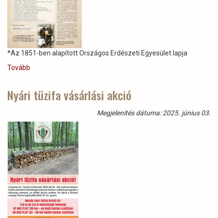
*Az 1851-ben alapított Országos Erdészeti Egyesület lapja
Tovább
(Az
1862-
ben
Nyári tüzifa vásárlási akció
alapított
Erdészeti
Megjelenítés dátuma: 2025. június 03.
Lapok*
2025.
májusi
számnak
261.
oldala!
)