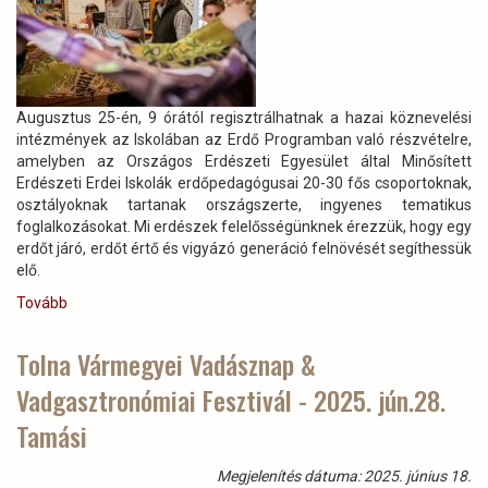
Augusztus 25-én, 9 órától regisztrálhatnak a hazai köznevelési
intézmények az Iskolában az Erdő Programban való részvételre,
amelyben az Országos Erdészeti Egyesület által Minősített
Erdészeti Erdei Iskolák erdőpedagógusai 20-30 fős csoportoknak,
osztályoknak tartanak országszerte, ingyenes tematikus
foglalkozásokat. Mi erdészek felelősségünknek érezzük, hogy egy
erdőt járó, erdőt értő és vigyázó generáció felnövését segíthessük
elő.
Tovább
(Gigászi
gerincesek,
egyszerű
Tolna Vármegyei Vadásznap &
egységek,
Vadgasztronómiai Fesztivál - 2025. jún.28.
milis
melósok
Tamási
Augusztusban
indul
Megjelenítés dátuma: 2025. június 18.
a