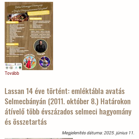
regisztráció
az
Iskolában
az
Erdő
Program
őszi
ütemére)
Tovább
(Tolna
Vármegyei
Vadásznap
Lassan 14 éve történt: emléktábla avatás
&
Selmecbányán (2011. október 8.) Határokon
Vadgasztronómiai
Fesztivál
átívelő több évszázados selmeci hagyomány
-
2025.
és összetartás
jún.28.
Tamási)
Megjelenítés dátuma: 2025. június 11.