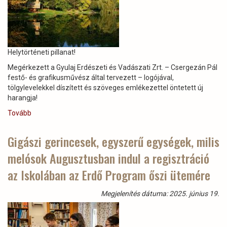
Vadászati
Zrt.
Hőgyészi
Erdészete
a
Helytörténeti pillanat!
domb
Megérkezett a Gyulaj Erdészeti és Vadászati Zrt. – Csergezán Pál
és
festő- és grafikusművész által tervezett – logójával,
hegyvidéki
tölgylevelekkel díszített és szöveges emlékezettel öntetett új
kategóriában
harangja!
elnyerte
a
Tovább
(A
“Klímabarát
tamási
erdőgazdálkodó
Szent
Gigászi gerincesek, egyszerű egységek, milis
díjat”
Hubertus
)
melósok Augusztusban indul a regisztráció
kápolna
harangja)
az Iskolában az Erdő Program őszi ütemére
Megjelenítés dátuma: 2025. június 19.