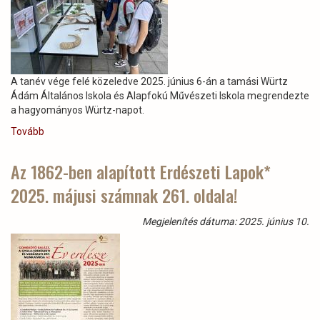
átívelő
több
évszázados
selmeci
hagyomány
A tanév vége felé közeledve 2025. június 6-án a tamási Würtz
és
Ádám Általános Iskola és Alapfokú Művészeti Iskola megrendezte
összetartás)
a hagyományos Würtz-napot.
Tovább
(A
gyerekeknek
mutattuk
Az 1862-ben alapított Erdészeti Lapok*
be
2025. májusi számnak 261. oldala!
az
erdők
lenyűgöző
Megjelenítés dátuma: 2025. június 10.
élővilágát)