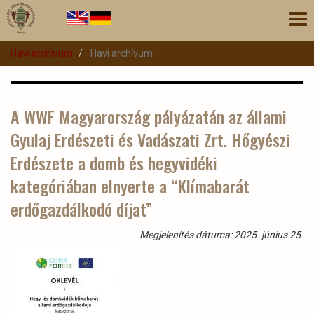
Ugrás
Nav
a
átk
tartalomra
Havi archívum
Havi archívum
A WWF Magyarország pályázatán az állami
Gyulaj Erdészeti és Vadászati Zrt. Hőgyészi
Erdészete a domb és hegyvidéki
kategóriában elnyerte a “Klímabarát
erdőgazdálkodó díjat”
Megjelenítés dátuma: 2025. június 25.