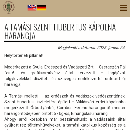
Ugrás
Nav
a
átk
tartalomra
A TAMÁSI SZENT HUBERTUS KÁPOLNA
HARANGJA
Megjelenítés dátuma: 2025. június 24.
Helytörténeti pillanat!
Megérkezett a Gyulaj Erdészeti és Vadászati Zrt. – Csergezán Pál
festő- és grafikusművész által tervezett – logójával,
tölgylevelekkel díszített és szöveges emlékezettel öntetett új
harangja!
A Tamási melletti – az erdészek és vadászok védőszentjének,
Szent Hubertus tiszteletére épített – Miklósvári erdei kápolnába
megérkezett Őrbottyánból, Gombos Ferenc harangöntő mester
harangöntödéjében öntött 57 kg-os, B hangolású harang.
Ahogy arról korábban már beszámoltunk: a vadászaink által
gyűjtött réz töltényhüvelyeket, a tamási katolikus közösség és a