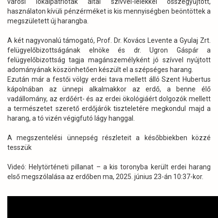
városi lokálpatrióták által szívvel-lélekkel összegyűjtött,
használaton kívüli pénzérméket is kis mennyiségben beöntöttek a
megszületett új harangba.
A két nagyvonalú támogató, Prof. Dr. Kovács Levente a Gyulaj Zrt.
felügyelőbizottságának elnöke és dr. Ugron Gáspár a
felügyelőbizottság tagja magánszemélyként jó szívvel nyújtott
adományának köszönhetően készült el a szépséges harang.
Ezután már a festői völgy erdei tava mellett álló Szent Hubertus
kápolnában az ünnepi alkalmakkor az erdő, a benne élő
vadállomány, az erdőért- és az erdei ökológiáért dolgozók mellett
a természetet szerető erdőjárók tiszteletére megkondul majd a
harang, a tó vizén végigfutó lágy hanggal.
A megszentelési ünnepség részleteit a későbbiekben közzé
tesszük
Videó: Helytörténeti pillanat – a kis toronyba került erdei harang
első megszólalása az erdőben ma, 2025. június 23-án 10:37-kor.