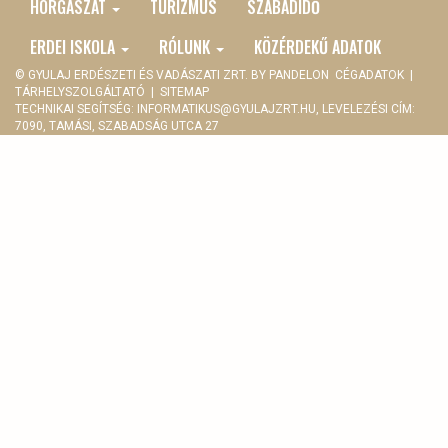
MENU
HORGÁSZAT
TURIZMUS
SZABADIDŐ
ERDEI ISKOLA
RÓLUNK
KÖZÉRDEKŰ ADATOK
© GYULAJ ERDÉSZETI ÉS VADÁSZATI ZRT. BY
PANDELON
CÉGADATOK
|
TÁRHELYSZOLGÁLTATÓ
|
SITEMAP
TECHNIKAI SEGÍTSÉG:
INFORMATIKUS@GYULAJZRT.HU
, LEVELEZÉSI CÍM:
7090, TAMÁSI, SZABADSÁG UTCA 27