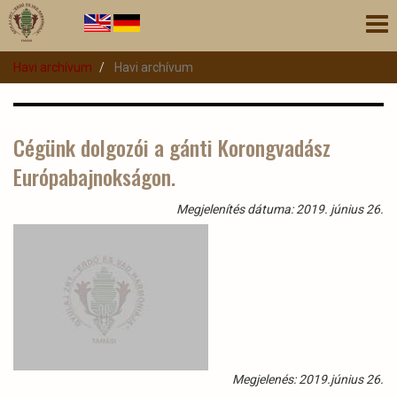
Ugrás
Nav
a
átk
tartalomra
Havi archívum
Havi archívum
Cégünk dolgozói a gánti Korongvadász
Európabajnokságon.
Megjelenítés dátuma: 2019. június 26.
Megjelenés: 2019.június 26.