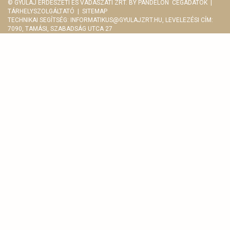
© GYULAJ ERDÉSZETI ÉS VADÁSZATI ZRT. BY
PANDELON
CÉGADATOK
|
TÁRHELYSZOLGÁLTATÓ
|
SITEMAP
TECHNIKAI SEGÍTSÉG:
INFORMATIKUS@GYULAJZRT.HU
, LEVELEZÉSI CÍM:
7090, TAMÁSI, SZABADSÁG UTCA 27