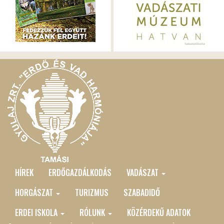
HÍREK
ERDŐGAZDÁLKODÁS
VADÁSZAT
MAIN
MENU
HORGÁSZAT
TURIZMUS
SZABADIDŐ
ERDEI ISKOLA
RÓLUNK
KÖZÉRDEKŰ ADATOK