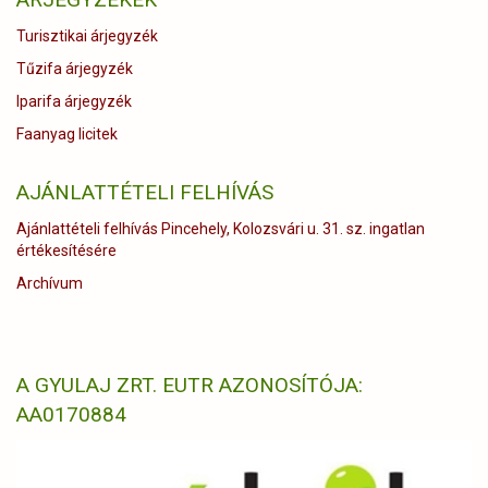
2019.
eredményei)
Turisztikai árjegyzék
Tűzifa árjegyzék
Iparifa árjegyzék
Faanyag licitek
AJÁNLATTÉTELI FELHÍVÁS
Ajánlattételi felhívás Pincehely, Kolozsvári u. 31. sz. ingatlan
értékesítésére
Archívum
A GYULAJ ZRT. EUTR AZONOSÍTÓJA:
AA0170884