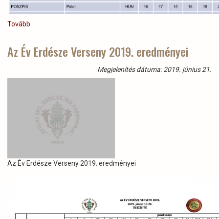
Tovább
(Cégünk
dolgozói
a
Az Év Erdésze Verseny 2019. eredményei
gánti
Korongvadász
Megjelenítés dátuma: 2019. június 21.
Európabajnokságon.)
Az Év Erdésze Verseny 2019. eredményei