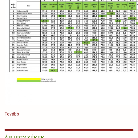
Tovább
(Az
Év
Erdésze
Verseny
ÁRJEGYZÉKEK