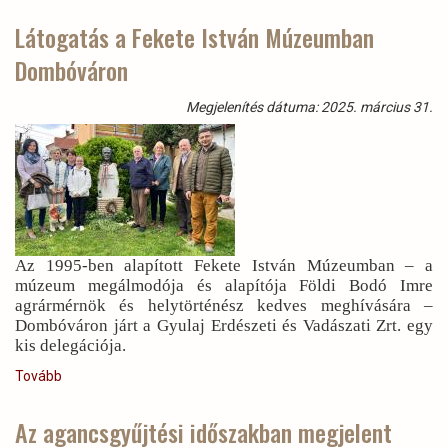
Látogatás a Fekete István Múzeumban
Dombóváron
Megjelenítés dátuma: 2025. március 31.
Az 1995-ben alapított Fekete István Múzeumban – a
múzeum megálmodója és alapítója Földi Bodó Imre
agrármérnök és helytörténész kedves meghívására –
Dombóváron járt a Gyulaj Erdészeti és Vadászati Zrt. egy
kis delegációja.
Tovább
(Látogatás
a
Fekete
Az agancsgyűjtési időszakban megjelent
István