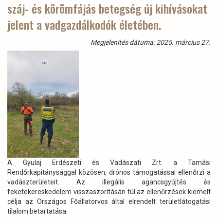
száj- és körömfájás betegség új kihívásokat
Múzeumban
Dombóváron)
jelent a vadgazdálkodók életében.
Megjelenítés dátuma: 2025. március 27.
A Gyulaj Erdészeti és Vadászati Zrt. a Tamási
Rendőrkapitánysággal közösen, drónos támogatással ellenőrzi a
vadászterületeit. Az illegális agancsgyűjtés és
feketekereskedelem visszaszorításán túl az ellenőrzések kiemelt
célja az Országos Főállatorvos által elrendelt területlátogatási
tilalom betartatása.