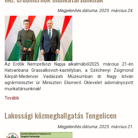
Megjelenítés dátuma: 2025. március 24.
Az Erdők Nemzetközi Napja alkalmából2025. március 21-én
Hatvanbana Grassalkovich-kastélyban, a Széchenyi Zsigmond
Kárpát-Medencei Vadászati Múzeumban dr. Nagy István
agrárminiszter úr Miniszteri Elismerő Oklevelet adományozott
munkatársunknak!
Tovább
(Miniszteri
kitüntetés
Kárász
Lakossági közmeghallgatás Tengelicen
Attila
Miklós
Megjelenítés dátuma: 2025. március 21.
okl.
erdőmérnök