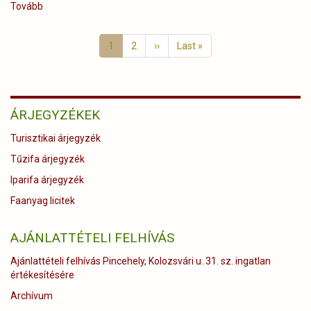
Tovább
(Március
15.
Oldalszámozás
🇭🇺)
Jelenlegi
1
Page
2
Következő
››
Utolsó
Last »
oldal
oldal
oldal
ÁRJEGYZÉKEK
Turisztikai árjegyzék
Tűzifa árjegyzék
Iparifa árjegyzék
Faanyag licitek
AJÁNLATTÉTELI FELHÍVÁS
Ajánlattételi felhívás Pincehely, Kolozsvári u. 31. sz. ingatlan
értékesítésére
Archívum