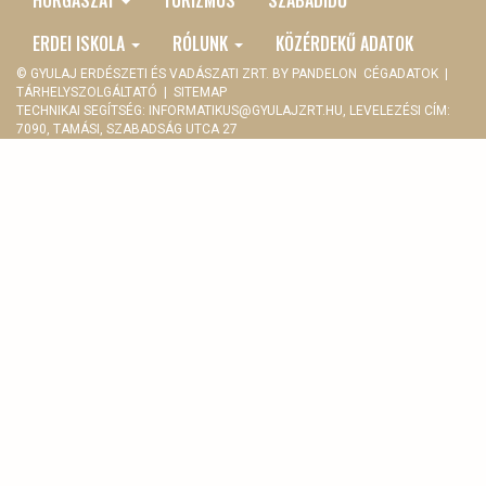
MENU
ERDEI ISKOLA
RÓLUNK
KÖZÉRDEKŰ ADATOK
© GYULAJ ERDÉSZETI ÉS VADÁSZATI ZRT. BY
PANDELON
CÉGADATOK
|
TÁRHELYSZOLGÁLTATÓ
|
SITEMAP
TECHNIKAI SEGÍTSÉG:
INFORMATIKUS@GYULAJZRT.HU
, LEVELEZÉSI CÍM:
7090, TAMÁSI, SZABADSÁG UTCA 27