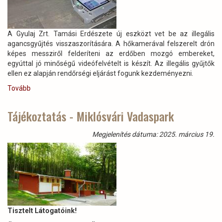
A Gyulaj Zrt. Tamási Erdészete új eszközt vet be az illegális
agancsgyűjtés visszaszorítására. A hőkamerával felszerelt drón
képes messziről felderíteni az erdőben mozgó embereket,
egyúttal jó minőségű videófelvételt is készít. Az illegális gyűjtők
ellen ez alapján rendőrségi eljárást fogunk kezdeményezni.
Tovább
(A
Tamási
Erdészet
Tájékoztatás - Miklósvári Vadaspark
új
eszközt
Megjelenítés dátuma: 2025. március 19.
vet
be
az
illegális
agancsgyűjtés
visszaszorítására)
Tisztelt Látogatóink!