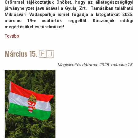
Örömmel tájékoztatjuk Önöket, hogy az állategészségügyi
járványhelyzet javulásával a Gyulaj Zrt. Tamásiban található
Miklósvári Vadasparkja ismét fogadja a látogatókat 2025.
március 19-e csütörtök reggeltől. Köszönjük eddigi
megértésüket és türelmüket!
Tovább
(Tájékoztatás
-
Miklósvári
Március 15. 🇭🇺
Vadaspark)
Megjelenítés dátuma: 2025. március 15.