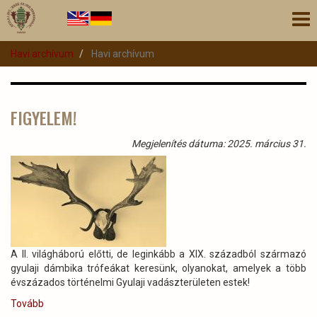
Ugrás
Nav
a
átk
tartalomra
Havi archívum
Havi archívum
FIGYELEM!
Megjelenítés dátuma: 2025. március 31.
A II. világháború előtti, de leginkább a XIX. századból származó
gyulaji dámbika trófeákat keresünk, olyanokat, amelyek a több
évszázados történelmi Gyulaji vadászterületen estek!
Tovább
(FIGYELEM!)