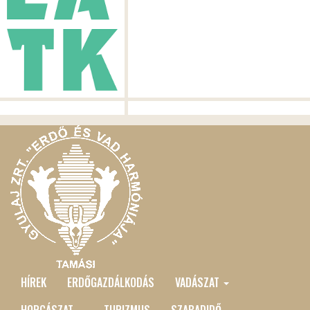
HÍREK
ERDŐGAZDÁLKODÁS
VADÁSZAT
MAIN
HORGÁSZAT
TURIZMUS
SZABADIDŐ