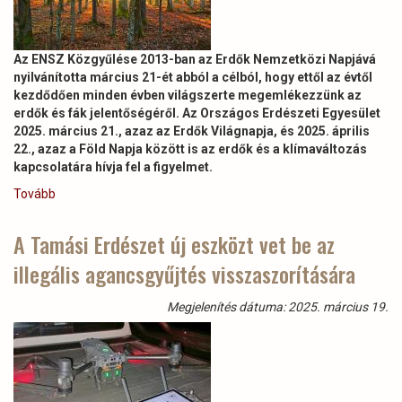
Az ENSZ Közgyűlése 2013-ban az Erdők Nemzetközi Napjává
nyilvánította március 21-ét abból a célból, hogy ettől az évtől
kezdődően minden évben világszerte megemlékezzünk az
erdők és fák jelentőségéről. Az Országos Erdészeti Egyesület
2025. március 21., azaz az Erdők Világnapja, és 2025. április
22., azaz a Föld Napja között is az erdők és a klímaváltozás
kapcsolatára hívja fel a figyelmet.
Tovább
(Vigyázzunk
közösen
erdeinkre!)
A Tamási Erdészet új eszközt vet be az
illegális agancsgyűjtés visszaszorítására
Megjelenítés dátuma: 2025. március 19.