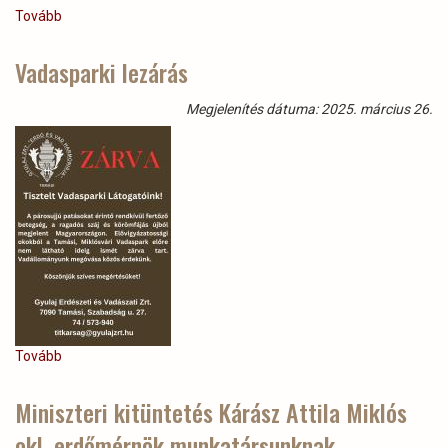
Tovább
(Az
agancsgyűjtési
időszakban
Vadasparki lezárás
megjelent
száj-
Megjelenítés dátuma: 2025. március 26.
és
körömfájás
betegség
új
kihívásokat
jelent
a
vadgazdálkodók
életében.)
Tovább
(Vadasparki
lezárás)
Miniszteri kitüntetés Kárász Attila Miklós
okl. erdőmérnök munkatársunknak