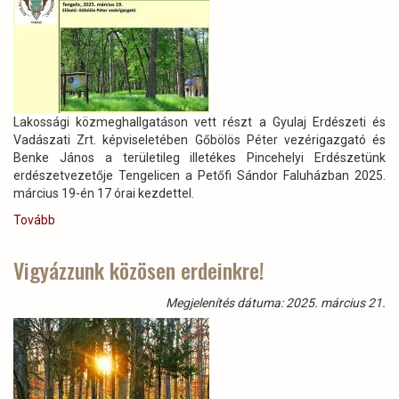
munkatársunknak)
Lakossági közmeghallgatáson vett részt a Gyulaj Erdészeti és
Vadászati Zrt. képviseletében Gőbölös Péter vezérigazgató és
Benke János a területileg illetékes Pincehelyi Erdészetünk
erdészetvezetője Tengelicen a Petőfi Sándor Faluházban 2025.
március 19-én 17 órai kezdettel.
Tovább
(Lakossági
közmeghallgatás
Tengelicen)
Vigyázzunk közösen erdeinkre!
Megjelenítés dátuma: 2025. március 21.