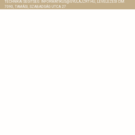
TECHNIKAI SEGÍTSÉG:
INFORMATIKUS@GYULAJZRT.HU
, LEVELEZÉSI CÍM:
7090, TAMÁSI, SZABADSÁG UTCA 27