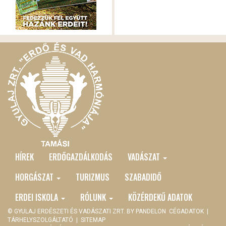
HÍREK
ERDŐGAZDÁLKODÁS
VADÁSZAT
MAIN
MENU
HORGÁSZAT
TURIZMUS
SZABADIDŐ
ERDEI ISKOLA
RÓLUNK
KÖZÉRDEKŰ ADATOK
© GYULAJ ERDÉSZETI ÉS VADÁSZATI ZRT. BY
PANDELON
CÉGADATOK
|
TÁRHELYSZOLGÁLTATÓ
|
SITEMAP