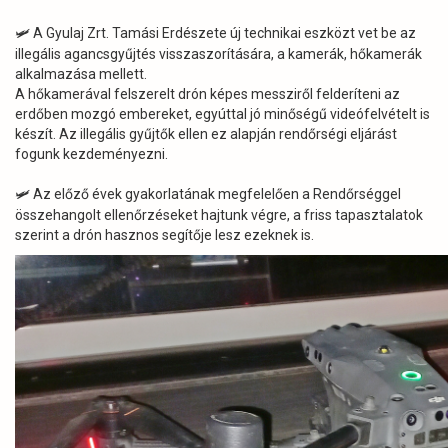
A Gyulaj Zrt. Tamási Erdészete új technikai eszközt vet be az
🛩
illegális agancsgyűjtés visszaszorítására, a kamerák, hőkamerák
alkalmazása mellett.
A hőkamerával felszerelt drón képes messziről felderíteni az
erdőben mozgó embereket, egyúttal jó minőségű videófelvételt is
készít. Az illegális gyűjtők ellen ez alapján rendőrségi eljárást
fogunk kezdeményezni.
Az előző évek gyakorlatának megfelelően a Rendőrséggel
🛩
összehangolt ellenőrzéseket hajtunk végre, a friss tapasztalatok
szerint a drón hasznos segítője lesz ezeknek is.