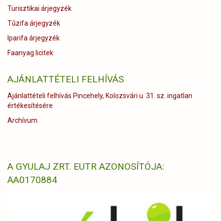
Turisztikai árjegyzék
Tűzifa árjegyzék
Iparifa árjegyzék
Faanyag licitek
AJÁNLATTÉTELI FELHÍVÁS
Ajánlattételi felhívás Pincehely, Kolozsvári u. 31. sz. ingatlan
értékesítésére
Archívum
A GYULAJ ZRT. EUTR AZONOSÍTÓJA:
AA0170884