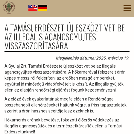
Ugrás
Nav
a
átk
tartalomra
A TAMÁSI ERDÉSZET ÚJ ESZKÖZT VET BE
AZ ILLEGÁLIS AGANCSGYŰJTÉS
VISSZASZORÍTÁSÁRA
Megjelenítés dátuma: 2025. március 19.
A Gyulaj Zrt. Tamási Erdészete új eszközt vet be az illegális
agancsgyűjtés visszaszorítására. A hőkamerával felszerelt drón
képes messziről felderíteni az erdőben mozgó embereket,
egyúttal jó minőségű videófelvételt is készít. Az illegális gyűjtők
ellen ez alapján rendőrségi eljárást fogunk kezdeményezni.
Az előző évek gyakorlatának megfelelően a Rendőrséggel
összehangolt ellenőrzéseket hajtunk végre, a friss tapasztalatok
szerint a drón hasznos segítője lesz ezeknek is.
Hőkamerás drónok bevetése, fokozott élőerős védekezés az
illegális agancsgyűjtők és a természetkárosítók ellen a Tamási
Erdészetünknél!