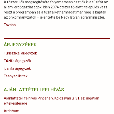
A rászorulók megsegítésére folyamatosan osztják ki a tűzifát az
állami erdőgazdaságok. Idén 2374 ötezer fő alatti település vesz
részt a programban és a tűzifa kétharmadát már meg is kapták
az önkormányzatok – jelentette be Nagy István agrárminiszter.
Tovább
(
FOLYAMATOSAN
ZAJLIK
A
ÁRJEGYZÉKEK
SZOCIÁLIS
TŰZIFA
Turisztikai árjegyzék
OSZTÁSA
A
Tűzifa árjegyzék
KISTELEPÜLÉSEN
Iparifa árjegyzék
ÉLŐ
RÁSZORULÓKNAK)
Faanyag licitek
AJÁNLATTÉTELI FELHÍVÁS
Ajánlattételi felhívás Pincehely, Kolozsvári u. 31. sz. ingatlan
értékesítésére
Archívum