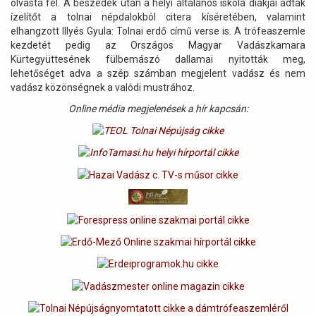
olvasta fel. A beszédek után a helyi általános iskola diákjai adtak
ízelítőt a tolnai népdalokból citera kíséretében, valamint
elhangzott Illyés Gyula: Tolnai erdő című verse is. A trófeaszemle
kezdetét pedig az Országos Magyar Vadászkamara
Kürtegyüttesének fülbemászó dallamai nyitották meg,
lehetőséget adva a szép számban megjelent vadász és nem
vadász közönségnek a valódi mustrához.
Online média megjelenések a hír kapcsán: