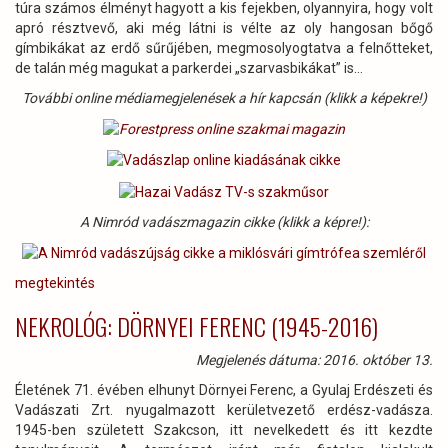
túra számos élményt hagyott a kis fejekben, olyannyira, hogy volt
apró résztvevő, aki még látni is vélte az oly hangosan bőgő
gímbikákat az erdő sűrűjében, megmosolyogtatva a felnőtteket,
de talán még magukat a parkerdei „szarvasbikákat” is…
További online médiamegjelenések a hír kapcsán (klikk a képekre!)
A Nimród vadászmagazin cikke (klikk a képre!):
megtekintés
NEKROLÓG: DÖRNYEI FERENC (1945-2016)
Megjelenés dátuma: 2016. október 13.
Életének 71. évében elhunyt Dörnyei Ferenc, a Gyulaj Erdészeti és
Vadászati Zrt. nyugalmazott kerületvezető erdész-vadásza.
1945-ben született Szakcson, itt nevelkedett és itt kezdte