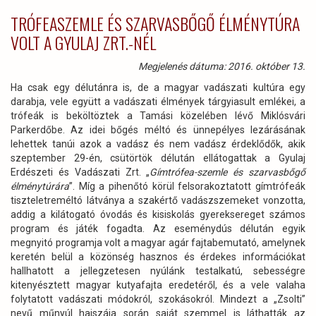
TRÓFEASZEMLE ÉS SZARVASBŐGŐ ÉLMÉNYTÚRA
VOLT A GYULAJ ZRT.-NÉL
Megjelenés dátuma: 2016. október 13.
Ha csak egy délutánra is, de a magyar vadászati kultúra egy
darabja, vele együtt a vadászati élmények tárgyiasult emlékei, a
trófeák is beköltöztek a Tamási közelében lévő Miklósvári
Parkerdőbe. Az idei bőgés méltó és ünnepélyes lezárásának
lehettek tanúi azok a vadász és nem vadász érdeklődők, akik
szeptember 29-én, csütörtök délután ellátogattak a Gyulaj
Erdészeti és Vadászati Zrt. „
Gímtrófea-szemle és szarvasbőgő
élménytúrára
”. Míg a pihenőtó körül felsorakoztatott gímtrófeák
tiszteletreméltó látványa a szakértő vadászszemeket vonzotta,
addig a kilátogató óvodás és kisiskolás gyereksereget számos
program és játék fogadta. Az eseménydús délután egyik
megnyitó programja volt a magyar agár fajtabemutató, amelynek
keretén belül a közönség hasznos és érdekes információkat
hallhatott a jellegzetesen nyúlánk testalkatú, sebességre
kitenyésztett magyar kutyafajta eredetéről, és a vele valaha
folytatott vadászati módokról, szokásokról. Mindezt a „Zsolti”
nevű műnyúl hajszája során saját szemmel is láthatták az