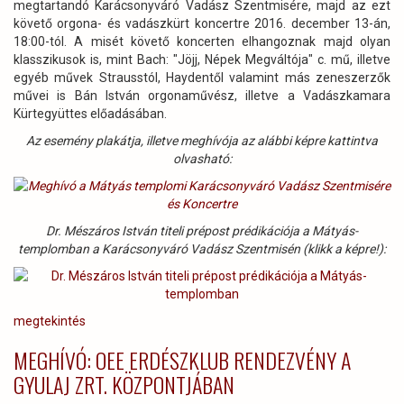
megtartandó Karácsonyváró Vadász Szentmisére, majd az ezt
követő orgona- és vadászkürt koncertre 2016. december 13-án,
18:00-tól. A misét követő koncerten elhangoznak majd olyan
klasszikusok is, mint Bach: "Jöjj, Népek Megváltója" c. mű, illetve
egyéb művek Strausstól, Haydentől valamint más zeneszerzők
művei is Bán István orgonaművész, illetve a Vadászkamara
Kürtegyüttes előadásában.
Az esemény plakátja, illetve meghívója az alábbi képre kattintva
olvasható:
Dr. Mészáros István titeli prépost prédikációja a Mátyás-
templomban a Karácsonyváró Vadász Szentmisén (klikk a képre!):
megtekintés
MEGHÍVÓ: OEE ERDÉSZKLUB RENDEZVÉNY A
GYULAJ ZRT. KÖZPONTJÁBAN