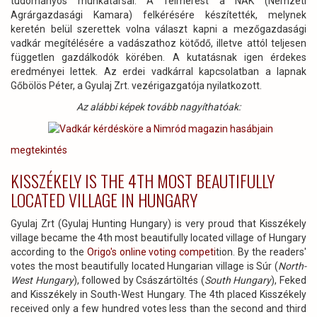
tudományos munkatársai. A felmérést a NAK (Nemzeti
Agrárgazdasági Kamara) felkérésére készítették, melynek
keretén belül szerettek volna választ kapni a mezőgazdasági
vadkár megítélésére a vadászathoz kötődő, illetve attól teljesen
független gazdálkodók körében. A kutatásnak igen érdekes
eredményei lettek. Az erdei vadkárral kapcsolatban a lapnak
Gőbölös Péter, a Gyulaj Zrt. vezérigazgatója nyilatkozott.
Az alábbi képek tovább nagyíthatóak:
megtekintés
KISSZÉKELY IS THE 4TH MOST BEAUTIFULLY
LOCATED VILLAGE IN HUNGARY
Gyulaj Zrt (Gyulaj Hunting Hungary) is very proud that Kisszékely
village became the 4th most beautifully located village of Hungary
according to the
Origo's online voting competi
tion. By the readers'
votes the most beautifully located Hungarian village is Súr (
North-
West Hungary
), followed by Császártöltés (
South Hungary
), Feked
and Kisszékely in South-West Hungary. The 4th placed Kisszékely
received only a few hundred votes less than the second and third