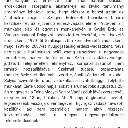
tanulmányait. A természet iránt már fiatalon kialakult
érdeklődése, szorgalma, akaratereje és kiváló tanulmányi
eredménye lehetővé tette, hogy először a barcsi aztán az
ásotthalmi, majd a Szegedi Erdészeti Technikum tanárai
készítsék fel, az eljövendő erdész-vadász életre. 1965-ben állt
munkába első és egyetlen munkahelyén a Gyulaj Erdő és
Vadgazdaságnál. Dolgozott beosztott erdészként, kerületvezető
erdészként, 1970-től Szálláspusztán kerületvezető vadászként,
majd 1989-től 2007-es nyugdíjazásáig erdész-vadászként. Neve
nemcsak a határainkon belül cseng ismerősen a nagyvadas
területeken, hanem külföldön is. Számos vadászvendégét
juttatott felejthetetlen élményhez, kompromisszumot nem
ismerő hozzáállásával. Szakmai tudása, tapasztalata
megkérdőjelezhetetlen volt, szerette, ápolta és tisztelte a vadat.
Súlyos szívműtéte után, változatlan elhivatottsággal folytatta
munkáját. Élete utolsó napjai sokat elárulnak róla: augusztus 25-
én megnyerte a Tolna Megyei Senior Vadászklub lövészversenyét,
szeptember 13-án, halála előtt 9 nappal gímbikát lövetett
legkedvesebb visszajáró vendégével… Egy igaz vadász távozott
közülünk, aki nem szemlélője, hanem aktív részese/
közreműködője volt a magyar nagyvadgazdálkodás
felemelkedésének.