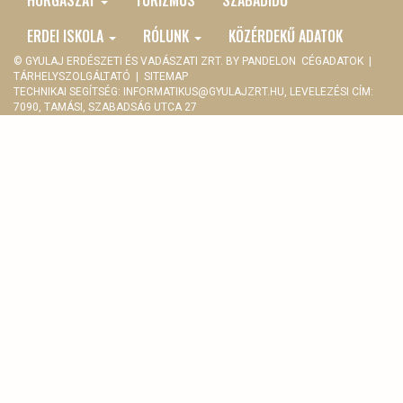
MENU
HORGÁSZAT
TURIZMUS
SZABADIDŐ
ERDEI ISKOLA
RÓLUNK
KÖZÉRDEKŰ ADATOK
© GYULAJ ERDÉSZETI ÉS VADÁSZATI ZRT. BY
PANDELON
CÉGADATOK
|
TÁRHELYSZOLGÁLTATÓ
|
SITEMAP
TECHNIKAI SEGÍTSÉG:
INFORMATIKUS@GYULAJZRT.HU
, LEVELEZÉSI CÍM:
7090, TAMÁSI, SZABADSÁG UTCA 27