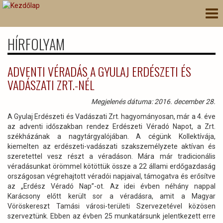
Ugrás
Nav
a
átk
tartalomra
HÍRFOLYAM
ADVENTI VÉRADÁS A GYULAJ ERDÉSZETI ÉS
VADÁSZATI ZRT.-NÉL
Megjelenés dátuma: 2016. december 28.
A Gyulaj Erdészeti és Vadászati Zrt. hagyományosan, már a 4. éve
az adventi időszakban rendez Erdészeti Véradó Napot, a Zrt.
székházának a nagytárgyalójában. A cégünk Kollektívája,
kiemelten az erdészeti-vadászati szakszemélyzete aktívan és
szeretettel vesz részt a véradáson. Mára már tradicionális
véradásunkat örömmel kötöttük össze a 22 állami erdőgazdaság
országosan végrehajtott véradói napjaival, támogatva és erősítve
az „Erdész Véradó Nap”-ot. Az idei évben néhány nappal
Karácsony előtt került sor a véradásra, amit a Magyar
Vöröskereszt Tamási városi-területi Szervezetével közösen
szerveztünk. Ebben az évben 25 munkatársunk jelentkezett erre