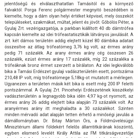
jelentőségű és elválaszthatatlan Tamásitól és a környező
falvaktól. Porga Ferenc polgármester megnyitó beszédében is
kiemelte, hogy a dám olyan helyi értéket képvisel, mely összeköt
településeket, szakmákat, múltat, jelent és jövőt. Gőbölös Péter, a
Gyulaj Zrt. vezérigazgatója, a parkban kiállított 40 db dámtrófea
kapcsán kiemelte az idei trófeastatisztikák látványos javulását. A
zrt. két dámos területén addig elejtett közel 80 dámbika adatait
összesítve az átlag trófeatömeg 3,76 kg volt, az érmes arány
pedig 71 százalék. Az arany érmes arány cég összesen 26
százalék, ezüst érmes arány 17 százalék, míg 22 százaléka a
trófeáknak bronz érmet szerzett a bírálaton. Az idei legkiválóbb
bika a Tamási Erdészet gyulaji vadászterületén esett, pontszáma
210,48 IP volt, míg trófeatömege 5,18kg-ot mutatott a mérlegen.
Ugyanezen a területen másik két bika is esett még 200 IP feletti
pontszámmal. A Gyulaj Zrt. Pincehelyi Erdészetének kisszékelyi
vadászterületén a legnagyobb bika idén 4,97 kg-ot nyomott, az
érmes arány 26 addig elejtett bika alapján 73 százalék volt. Az
aranyérmes arány itt meghaladta a 30 százalékot. Szinten
minden mérvadó adat alapján tetten érhető a minőségi javulás a
dámállományban. Dr. Bitay Márton Örs, a Földművelésügyi
Minisztérium állami földekért felelős államtitkárának köszöntő,
egyben elismerő levelét Király Attila az FM titkárságvezetője