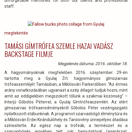
unforgetable memories for both our clients and professional
staff.
megtekintés
TAMÁSI GÍMTRÓFEA SZEMLE HAZAI VADÁSZ
BACKSTAGE FILMJE
Megjelenés dátuma: 2016. október 18.
A hagyományoknak megfelelően 2016. szeptember 29-én
tartotta meg a Gyulaj Zrt. hagyományos gímszarvas
trófeaszemléjét Tamásiban, a Miklósvári Parkerdőben. “Az érmes
arány vonatkozásában ugyanazt a szép átlagot tudjuk hozni, mint
amit az eddigiekben megszokott tőlünk a szakmai közönség” –
Interjú Gőbölös Péterrel, a Gyulaj Gímtrófeaszemlén. Az elért
gímszarvas trófeaeredményekről Gőbölös Péter vezérigazgató
nyilatkozott stábunknak. A programot szarvasbőgő élménytúra és
a Miklósvári Erdei Kirándulóhely és Tanösvény ünnepélyes átadása
színesítette. Az egész nap a trófeák, a természet és a
szarvasbőgés jegyében telt, pár bemutatóval (agarászat,