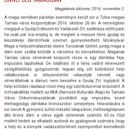
Megjelenés dátuma: 2016. november 2.
A maga nemében páratlan eseményre került sor a Tolna megyei
Tamási város központjában 2016. október 26-án. A nemrégiben
megújult a Gyulaj Erdészeti és Vadászati Zrt. székháza előtti park,
ha csak pár óra erejéig is, de megtelt a messze híres gyulaji és
kisszékelyi dámtrófeák szemet gyönyörködtető látványával.
Maga a helyszínválasztás elsőre furcsának tűnhet, pedig maga a
dám ezer szállal kötődik a városhoz és környékéhez. Magának
Tamási város címerének központi része is egy dámbika feje,
impozáns lapátokkal. De található itt a híres vadról elnevezett
szolgáltatóház, gyógyszertár, tejipari cég, sőt különböző helyi
vállalkozások is előszeretettel választják névnek vagy
címerállatnak a dámot, nem beszélve a Gyulaj Zrt. logójáról. A
helyi kötődés ráadásul most még egy szimbólummal erősödött. A
trófeakiállítás mellett az NKA (Nemzeti Kulturális Alap) és Tamási
Város Önkormányzatának jóvoltából egy impozáns, közel
életnagyságú dámbika bronzszobor ünnepélyes felavatására is
sor került.A gyönyörű süttői mészkő talapzaton, méltóságteljesen
álló bronz dám a város egyik ütőerének számító 65-ös főút
mellett hirdeti az elhaladó autósok és gyalogosok számára, hogy
a hely és a környék vadászattörténeti szempontból kiemelkedő