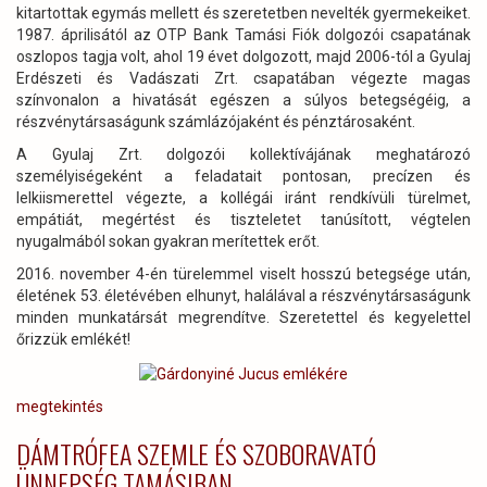
kitartottak egymás mellett és szeretetben nevelték gyermekeiket.
1987. áprilisától az OTP Bank Tamási Fiók dolgozói csapatának
oszlopos tagja volt, ahol 19 évet dolgozott, majd 2006-tól a Gyulaj
Erdészeti és Vadászati Zrt. csapatában végezte magas
színvonalon a hivatását egészen a súlyos betegségéig, a
részvénytársaságunk számlázójaként és pénztárosaként.
A Gyulaj Zrt. dolgozói kollektívájának meghatározó
személyiségeként a feladatait pontosan, precízen és
lelkiismerettel végezte, a kollégái iránt rendkívüli türelmet,
empátiát, megértést és tiszteletet tanúsított, végtelen
nyugalmából sokan gyakran merítettek erőt.
2016. november 4-én türelemmel viselt hosszú betegsége után,
életének 53. életévében elhunyt, halálával a részvénytársaságunk
minden munkatársát megrendítve. Szeretettel és kegyelettel
őrizzük emlékét!
megtekintés
DÁMTRÓFEA SZEMLE ÉS SZOBORAVATÓ
ÜNNEPSÉG TAMÁSIBAN