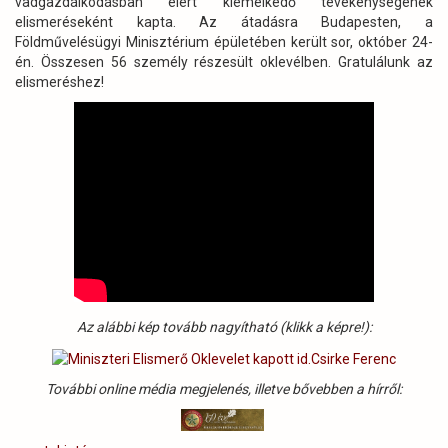
vadgazdálkodásban elért kiemelkedő tevékenységének
elismeréseként kapta. Az átadásra Budapesten, a
Földművelésügyi Minisztérium épületében került sor, október 24-
én. Összesen 56 személy részesült oklevélben. Gratulálunk az
elismeréshez!
Az alábbi kép tovább nagyítható (klikk a képre!):
További online média megjelenés, illetve bővebben a hírről: