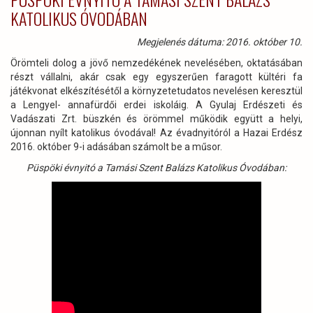
KATOLIKUS ÓVODÁBAN
Megjelenés dátuma: 2016. október 10.
Örömteli dolog a jövő nemzedékének nevelésében, oktatásában
részt vállalni, akár csak egy egyszerűen faragott kültéri fa
játékvonat elkészítésétől a környzetetudatos nevelésen keresztül
a Lengyel- annafürdői erdei iskoláig. A Gyulaj Erdészeti és
Vadászati Zrt. büszkén és örömmel működik együtt a helyi,
újonnan nyílt katolikus óvodával! Az évadnyitóról a Hazai Erdész
2016. október 9-i adásában számolt be a műsor.
Püspöki évnyitó a Tamási Szent Balázs Katolikus Óvodában: