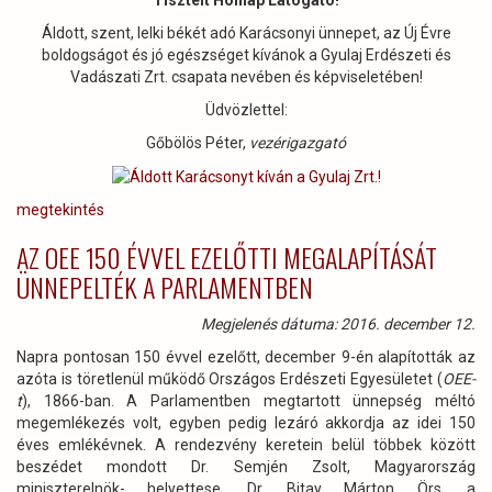
Tisztelt Honlap Látogató!
Áldott, szent, lelki békét adó Karácsonyi ünnepet, az Új Évre
boldogságot és jó egészséget kívánok a Gyulaj Erdészeti és
Vadászati Zrt. csapata nevében és képviseletében!
Üdvözlettel:
Gőbölös Péter,
vezérigazgató
megtekintés
AZ OEE 150 ÉVVEL EZELŐTTI MEGALAPÍTÁSÁT
ÜNNEPELTÉK A PARLAMENTBEN
Megjelenés dátuma: 2016. december 12.
Napra pontosan 150 évvel ezelőtt, december 9-én alapították az
azóta is töretlenül működő Országos Erdészeti Egyesületet (
OEE-
t
), 1866-ban. A Parlamentben megtartott ünnepség méltó
megemlékezés volt, egyben pedig lezáró akkordja az idei 150
éves emlékévnek. A rendezvény keretein belül többek között
beszédet mondott Dr. Semjén Zsolt, Magyarország
miniszterelnök- helyettese, Dr. Bitay Márton Örs, a