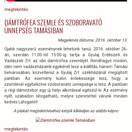
megtekintés
DÁMTRÓFEA SZEMLE ÉS SZOBORAVATÓ
ÜNNEPSÉG TAMÁSIBAN
Megjelenés dátuma: 2016. október 13.
Újabb nagyszerű eseménynek lehetünk tanúi. 2016. október 26-
án, szerdán 11:00-tól 15:00-ig tartja a Gyulaj Erdészeti és
Vadászati Zrt. az idei dámtrófea szemléjét. Rendhagyó módon,
idén nem vadászházaink egyikénél lesz a kiállítás, hanem Tamási
belvárosában, közvetlenül a Gyulaj Zrt. székházánál megújított
parkban. Az esemény külön érdekessége lesz, hogy a
szemlével egybekötve szoboravató ünnepsége is lesz. A parkban
a régi dámszobor egy új helyi alkotással egészül ki. Az esemény
nyílt, szabadon látogatható, melyre szeretettel várunk minden
kedves Látogatót!
A plakát megtekintéséhez kérjük klikkeljen az alábbi képre:
megtekintés