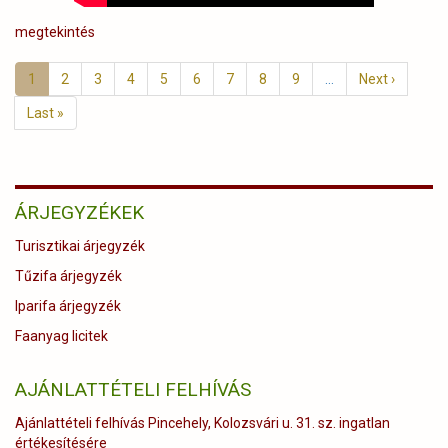
megtekintés
Oldalszámozás
Jelenlegi
1
Page
2
Page
3
Page
4
Page
5
Page
6
Page
7
Page
8
Page
9
…
Következő
Next ›
oldal
oldal
Utolsó
Last »
oldal
ÁRJEGYZÉKEK
Turisztikai árjegyzék
Tűzifa árjegyzék
Iparifa árjegyzék
Faanyag licitek
AJÁNLATTÉTELI FELHÍVÁS
Ajánlattételi felhívás Pincehely, Kolozsvári u. 31. sz. ingatlan
értékesítésére