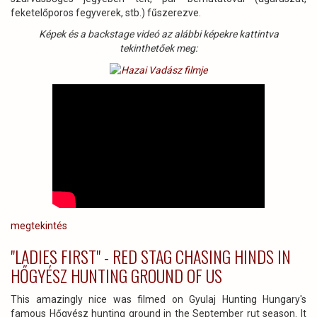
feketelőporos fegyverek, stb.) fűszerezve.
Képek és a backstage videó az alábbi képekre kattintva
tekinthetőek meg:
megtekintés
"LADIES FIRST" - RED STAG CHASING HINDS IN
HŐGYÉSZ HUNTING GROUND OF US
This amazingly nice was filmed on Gyulaj Hunting Hungary's
famous Hőgyész hunting ground in the September rut season. It