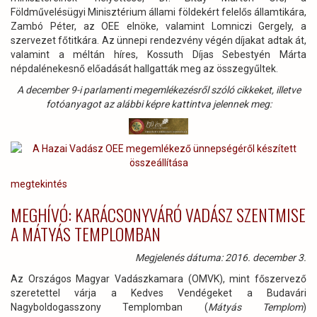
Földművelésügyi Minisztérium állami földekért felelős államtikára,
Zambó Péter, az OEE elnöke, valamint Lomniczi Gergely, a
szervezet főtitkára. Az ünnepi rendezvény végén díjakat adtak át,
valamint a méltán híres, Kossuth Díjas Sebestyén Márta
népdalénekesnő előadását hallgatták meg az összegyűltek.
A december 9-i parlamenti megemlékezésről szóló cikkeket, illetve
fotóanyagot az alábbi képre kattintva jelennek meg:
megtekintés
MEGHÍVÓ: KARÁCSONYVÁRÓ VADÁSZ SZENTMISE
A MÁTYÁS TEMPLOMBAN
Megjelenés dátuma: 2016. december 3.
Az Országos Magyar Vadászkamara (OMVK), mint főszervező
szeretettel várja a Kedves Vendégeket a Budavári
Nagyboldogasszony Templomban (
Mátyás Templom
)