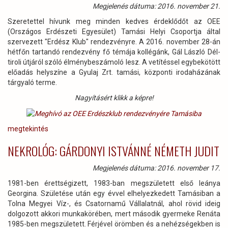
Megjelenés dátuma: 2016. november 21.
Szeretettel hívunk meg minden kedves érdeklődőt az OEE
(Országos Erdészeti Egyesület) Tamási Helyi Csoportja által
szervezett "Erdész Klub" rendezvényre. A 2016. november 28-án
hétfőn tartandó rendezvény fő témája kollégánk, Gál László Dél-
tiroli útjáról szóló élménybeszámoló lesz. A vetítéssel egybekötött
előadás helyszíne a Gyulaj Zrt. tamási, központi irodaházának
tárgyaló terme.
Nagyításért klikk a képre!
megtekintés
NEKROLÓG: GÁRDONYI ISTVÁNNÉ NÉMETH JUDIT
Megjelenés dátuma: 2016. november 17.
1981-ben érettségizett, 1983-ban megszületett első leánya
Georgina. Születése után egy évvel elhelyezkedett Tamásiban a
Tolna Megyei Víz-, és Csatornamű Vállalatnál, ahol rövid ideig
dolgozott akkori munkakörében, mert második gyermeke Renáta
1985-ben megszületett. Férjével örömben és a nehézségekben is