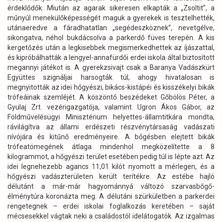
érdeklődők. Miután az agarak sikeresen elkapták a „Zsoltit”, a
műnyúl menekülőképességét maguk a gyerekek is tesztelhették,
utánaeredve a fáradhatatlan „segédeszköznek”, nevetgélve,
sikongatva, néhol bukdácsolva a parkerdő füves terepén. A kis
kergetőzés után a legkisebbek megismerkedhettek az íjászattal,
és kipróbálhatták a lengyel-annafürdői erdei iskola által biztosított
megannyi játékot is. A gyerekzsivajt csak a Baranya Vadászkürt
Együttes szignáljai harsogták túl, ahogy hivatalosan is
megnyitották az idei hőgyészi, bikács-kistápéi és kisszékelyi bikák
trófeáinak szemléjét. A köszöntő beszédeket Gőbölös Péter, a
Gyulaj Zrt. vezérigazgatója, valamint Ugron Ákos Gábor, az
Földművelésügyi Minisztérium helyettes-államtitkára mondta,
rávilágítva az állami erdészeti részvénytársaság vadászati
nívójára és kitűnő eredményeire. A bőgésben elejtett bikák
trófeatömegének átlaga mindenhol megközelítette a 8
kilogrammot, a hőgyészi terület esetében pedig túl is lépte azt. Az
idei legnehezebb agancs 11,01 kilót nyomott a mérlegen, és a
hőgyészi vadászterületen került terítékre. Az estébe hajló
délutánt a már-már hagyománnyá változó szarvasbőgő-
élménytúra koronázta meg. A délutáni szürkületben a parkerdei
rengetegnek – erdei iskolai foglalkozás keretében – saját
mécsesekkel vágtak neki a családostól idelátogatók. Az izgalmas