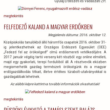
Gyulaj Erdészeti és Vadászati Zrt.
megtekintés
FELFEDEZŐ KALAND A MAGYAR ERDŐKBEN
Megjelenés dátuma: 2016. október 12.
Középiskolás tanulókból álló háromfős csapatok 2016. október 31-
ig jelentkezhetnek az Országos Erdészeti Egyesület (OEE)
„Fedezd fel az örökséged!” című erdőismereti vetélkedőjére. A
2017. január végéig tartó verseny két részből: egy online elméleti,
majd egy gyakorlati, terepi fordulóból áll. A résztvevők eközben
megismerhetik gazdag természeti örökségünk és a magyar
erdőgazdálkodás titkait, illetve értékes túrabolt-utalványokkal is
gazdagabbak lehetnek.
Az alábbi képre kattintva további információk olvashatóak!
megtekintés
PÜSPÖKI ÉVNYITÓ A TAMÁSI SZENT BALÁZS