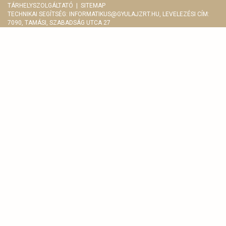
TÁRHELYSZOLGÁLTATÓ
|
SITEMAP
TECHNIKAI SEGÍTSÉG:
INFORMATIKUS@GYULAJZRT.HU
, LEVELEZÉSI CÍM:
7090, TAMÁSI, SZABADSÁG UTCA 27