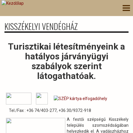
Ugrás
Nav
a
átk
tartalomra
KISSZÉKELYI VENDÉGHÁZ
Turisztikai létesítményeink a
hatályos járványügyi
szabályok szerint
látogathatóak.
Tel./Fax : +36 74/403-277, +36 30/9372-918
A festői szépségű Kisszékely
település szomszédságában
helyezkedik el. A vadászházhoz