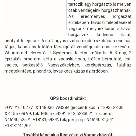
tartozik egy horgásztó is melyen
csak vendégeink horgászhatnak.
Az eredményes horgászat
érdekében tavaszi telepítéseket
végzünk, melynek során a hazai
horgászok kedvenc halát,
pontyot telepítünk. 6 db 2 ágyas szoba minden szobában minibár,
tágas, kandallós tetőtéri társalgó áll vendégeink rendelkezésére.
WL internet elérés és T-Systemes telefon működik. A 3 nap, 2
éjszakás program: séta a vadaskertben, trófea bemutató, esti
vadles, borkostóló Nagyszékelyben, kerékpározás, faluház
megtekintése, pihenő tó, lovas kocsikázás az erdőben.
GPS koordináták:
EOV: Y:610277 X:148030; WGS84 geocentrikus: Y:1393128.06
X:4156798.99; fok: N46,675429° E18,528307°; fok, perc:
N46°40,5257' E18°31,6984'; fok, perc, mp: N46°40'31,54"
E18°31'41,90"
További képeink a Kisszékelyi Vadászházról: