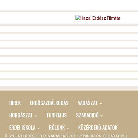
HÍREK
ERDŐGAZDÁLKODÁS
VADÁSZAT
MAIN
MENU
HORGÁSZAT
TURIZMUS
SZABADIDŐ
ERDEI ISKOLA
RÓLUNK
KÖZÉRDEKŰ ADATOK
© GYULAJ ERDÉSZETI ÉS VADÁSZATI ZRT. BY
PANDELON
CÉGADATOK
|