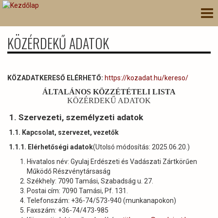
Ugrás
Nav
a
átk
tartalomra
KÖZÉRDEKŰ ADATOK
KÖZADATKERESŐ ELÉRHETŐ:
https://kozadat.hu/kereso/
ÁLTALÁNOS KÖZZÉTÉTELI LISTA
KÖZÉRDEKŰ ADATOK
1. Szervezeti, személyzeti adatok
1.1. Kapcsolat, szervezet, vezetők
1.1.1. Elérhetőségi adatok
(Utolsó módosítás: 2025.06.20.)
Hivatalos név: Gyulaj Erdészeti és Vadászati Zártkörűen
Működő Részvénytársaság
Székhely: 7090 Tamási, Szabadság u. 27.
Postai cím: 7090 Tamási, Pf. 131.
Telefonszám: +36-74/573-940 (munkanapokon)
Faxszám: +36-74/473-985