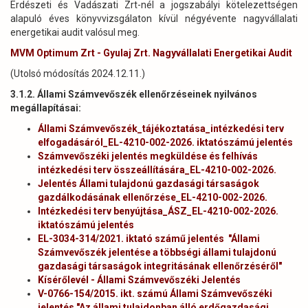
Erdészeti és Vadászati Zrt-nél a jogszabályi kötelezettségen
alapuló éves könyvvizsgálaton kívül négyévente nagyvállalati
energetikai audit valósul meg.
MVM Optimum Zrt - Gyulaj Zrt. Nagyvállalati Energetikai Audit
(Utolsó módosítás 2024.12.11.)
3.1.2. Állami Számvevőszék ellenőrzéseinek nyilvános
megállapításai:
Állami Számvevőszék_tájékoztatása_intézkedési terv
elfogadásáról_EL-4210-002-2026. iktatószámú jelentés
Számvevőszéki jelentés megküldése és felhívás
intézkedési terv összeállítására_EL-4210-002-2026.
Jelentés Állami tulajdonú gazdasági társaságok
gazdálkodásának ellenőrzése_EL-4210-002-2026.
Intézkedési terv benyújtása_ÁSZ_EL-4210-002-2026.
iktatószámú jelentés
EL-3034-314/2021. iktató számű jelentés "Állami
Számvevőszék jelentése a többségi állami tulajdonú
gazdasági társaságok integritásának ellenőrzéséről"
Kísérőlevél - Állami Számvevőszéki Jelentés
V-0766-154/2015. ikt. számú Állami Számvevőszéki
jelentés "Az állami tulajdonban álló erdőgazdasági