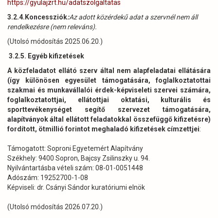
https://gyulajzrt.hu/adatszolgaltatas
3.2.4.Koncessziók
:
Az adott közérdekű adat a szervnél nem áll
rendelkezésre (nem releváns).
(Utolsó módosítás 2025.06.20.)
3.2.5. Egyéb kifizetések
A közfeladatot ellátó szerv által nem alapfeladatai ellátására
(így különösen egyesület támogatására, foglalkoztatottai
szakmai és munkavállalói érdek-képviseleti szervei számára,
foglalkoztatottjai, ellátottjai oktatási, kulturális és
sporttevékenységet segítő szervezet támogatására,
alapítványok által ellátott feladatokkal összefüggő kifizetésre)
fordított, ötmillió forintot meghaladó kifizetések címzettjei
:
Támogatott: Soproni Egyetemért Alapítvány
Székhely: 9400 Sopron, Bajcsy Zsilinszky u. 94.
Nyilvántartásba vételi szám: 08-01-0051448
Adószám: 19252700-1-08
Képviseli: dr. Csányi Sándor kuratóriumi elnök
(Utolsó módosítás 2026.07.20.)