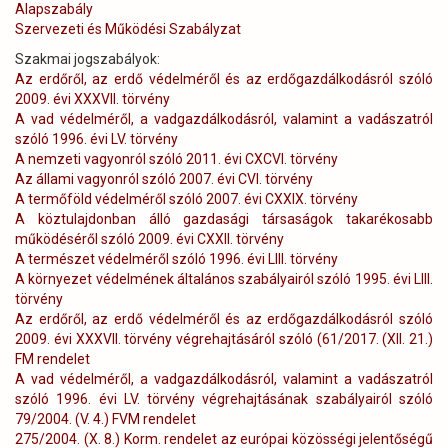
Alapszabály
Szervezeti és Működési Szabályzat
Szakmai jogszabályok:
Az erdőről, az erdő védelméről és az erdőgazdálkodásról szóló
2009. évi XXXVII. törvény
A vad védelméről, a vadgazdálkodásról, valamint a vadászatról
szóló 1996. évi LV. törvény
A nemzeti vagyonról szóló 2011. évi CXCVI. törvény
Az állami vagyonról szóló 2007. évi CVI. törvény
A termőföld védelméről szóló 2007. évi CXXIX. törvény
A köztulajdonban álló gazdasági társaságok takarékosabb
működéséről szóló 2009. évi CXXII. törvény
A természet védelméről szóló 1996. évi LIII. törvény
A környezet védelmének általános szabályairól szóló 1995. évi LIII.
törvény
Az erdőről, az erdő védelméről és az erdőgazdálkodásról szóló
2009. évi XXXVII. törvény végrehajtásáról szóló (61/2017. (XII. 21.)
FM rendelet
A vad védelméről, a vadgazdálkodásról, valamint a vadászatról
szóló 1996. évi LV. törvény végrehajtásának szabályairól szóló
79/2004. (V. 4.) FVM rendelet
275/2004. (X. 8.) Korm. rendelet az európai közösségi jelentőségű