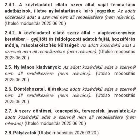
2.4.1. A közfeladatot ellátó szerv által saját fenntartású
adatbázisok, illetve nyilvántartások leíró jegyzéke:
Az adott
közérdekű adat a szervnél nem áll rendelkezésre (nem releváns).
(Utolsó módosítás 2025.06.20.)
2.4.2. A közfeladatot ellátó szerv által – alaptevékenysége
keretében – gyűjtött és feldolgozott adatok fajtái, hozzáférés
módja, másolatkészítés költségei:
Az adott közérdekű adat a
szervnél nem áll rendelkezésre (nem releváns).
(Utolsó módosítás
2025.06.20.)
2.5. Nyilvános kiadványok:
Az adott közérdekű adat a szervnél
nem áll rendelkezésre (nem releváns).
(Utolsó módosítás
2025.06.20.)
2.6. Döntéshozatal, ülések:
Az adott közérdekű adat a szervnél
nem áll rendelkezésre (nem releváns).
(Utolsó módosítás
2025.06.20.)
2.7. A szerv döntései, koncepciók, tervezetek, javaslatok:
Az
adott közérdekű adat a szervnél nem áll rendelkezésre (nem
releváns).
(Utolsó módosítás 2025.06.20.)
2.8. Pályázatok
(Utolsó módosítás 2026.03.20.)