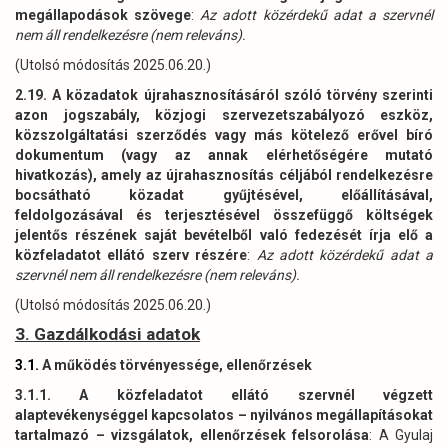
megállapodások szövege
:
Az adott közérdekű adat a szervnél
nem áll rendelkezésre (nem releváns).
(Utolsó módosítás 2025.06.20.)
2.19. A közadatok újrahasznosításáról szóló törvény szerinti
azon jogszabály, közjogi szervezetszabályozó eszköz,
közszolgáltatási szerződés vagy más kötelező erővel bíró
dokumentum (vagy az annak elérhetőségére mutató
hivatkozás), amely az újrahasznosítás céljából rendelkezésre
bocsátható közadat gyűjtésével, előállításával,
feldolgozásával és terjesztésével összefüggő költségek
jelentős részének saját bevételből való fedezését írja elő a
közfeladatot ellátó szerv részére
:
Az adott közérdekű adat a
szervnél nem áll rendelkezésre (nem releváns).
(Utolsó módosítás 2025.06.20.)
3. Gazdálkodási adatok
3.1.
A működés törvényessége, ellenőrzések
3.1.1. A közfeladatot ellátó szervnél végzett
alaptevékenységgel kapcsolatos – nyilvános megállapításokat
tartalmazó – vizsgálatok, ellenőrzések felsorolása
: A Gyulaj