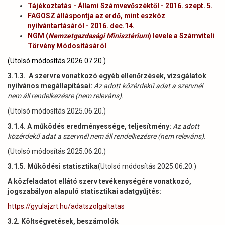
Tájékoztatás - Állami Számvevőszéktől - 2016. szept. 5.
FAGOSZ álláspontja az erdő, mint eszköz
nyilvántartásáról - 2016. dec.14.
NGM (
Nemzetgazdasági Minisztérium
) levele a Számviteli
Törvény Módosításáról
(Utolsó módosítás 2026.07.20.)
3.1.3.
A szervre vonatkozó egyéb ellenőrzések, vizsgálatok
nyilvános megállapításai:
Az adott közérdekű adat a szervnél
nem áll rendelkezésre (nem releváns).
(Utolsó módosítás 2025.06.20.)
3.1.4. A működés eredményessége, teljesítmény:
Az adott
közérdekű adat a szervnél nem áll rendelkezésre (nem releváns).
(Utolsó módosítás 2025.06.20.)
3.1.5. Működési statisztika
(Utolsó módosítás 2025.06.20.)
A közfeladatot ellátó szerv tevékenységére vonatkozó,
jogszabályon alapuló statisztikai adatgyűjtés:
https://gyulajzrt.hu/adatszolgaltatas
3.2. Költségvetések, beszámolók