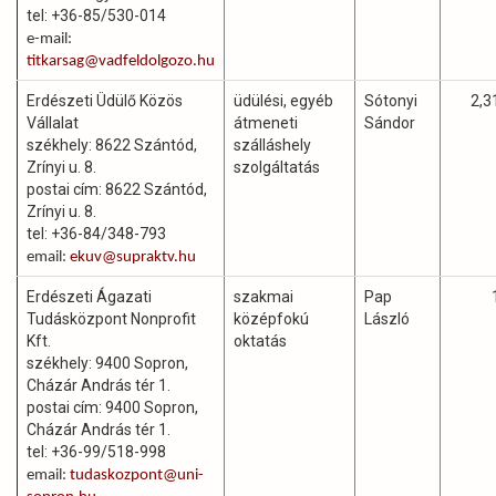
tel: +36-85/530-014
e-mail:
titkarsag@vadfeldolgozo.hu
Erdészeti Üdülő Közös
üdülési, egyéb
Sótonyi
2,3
Vállalat
átmeneti
Sándor
székhely: 8622 Szántód,
szálláshely
Zrínyi u. 8.
szolgáltatás
postai cím: 8622 Szántód,
Zrínyi u. 8.
tel: +36-84/348-793
email:
ekuv@supraktv.hu
Erdészeti Ágazati
szakmai
Pap
Tudásközpont Nonprofit
középfokú
László
Kft.
oktatás
székhely: 9400 Sopron,
Cházár András tér 1.
postai cím: 9400 Sopron,
Cházár András tér 1.
tel: +36-99/518-998
email:
tudaskozpont@uni-