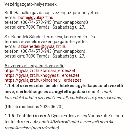
Vezérigazgató-helyettesek:
Both Hajnalka gazdasági vezérigazgató-helyettes
e-mail:
both@gyulajzrt.hu
telefon: +36-74/573-945 (munkanapokon)Ű
postai cím: 7090 Tamási, Szabadság u. 27.
Szi Benedek Sándor termelési, kereskedelmi és
természetvédelmi vezérigazgató-helyettes
e-mail:
szibenedek@gyulajzrt.hu
telefon: +36-74/573-943 (munkanapokon)
postai cím: 7090 Tamási, Szabadság u. 27.
A szervezeti egységek vezetői:
https://gyulajzrt.hu/tamasi_erdeszet
https://gyulajzrt.hu/hogyeszi_erdeszet
https://gyulajzrt.hu/pincehelyi_erdeszet
1.1.4
. A
szervezeten belüli illetékes ügyfélkapcsolati vezető
neve, elérhetősége és az ügyfélfogadási rend
:
Az adott
közérdekű adat a szervnél nem áll rendelkezésre (nem releváns).
(Utolsó módosítás 2025.06.20.)
1.1.5. Testületi szerv:
A Gyulaj Erdészeti és Vadászati Zrt. nem
testületi szerv.
Az adott közérdekű adat a szervnél nem áll
rendelkezésre (nem releváns).