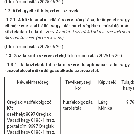
(Utolsó módosítás 2025.06.20.)
1.2. A felügyelt költségvetési szervek
1.2.1. A közfeladatot ellátó szerv irányítása, felügyelete vagy
ellenőrzése alatt álló vagy alárendeltségében működő más
közfeladatot ellátó szerv:
Az adott közérdekű adat a szervnél nem
áll rendelkezésre (nem releváns).
(Utolsó módosítás 2025.06.20.)
1.3. Gazdálkodó szervezetek
(Utolsó módosítás 2025.06.20.)
1.3.1. A közfeladatot ellátó szerv tulajdonában álló vagy
részvételével működő gazdálkodó szervezetek
Név, elérhetőség
Tevékenységi
Képviselő
Tulajd
kör
hány
Öreglaki Vadfeldolgozó
húsfeldolgozás,
Láng
9,7
Kft.
tartósítás
Mónika
székhely: 8697 Öreglak,
Vasadi hegy 0186/1 hrsz.
postai cím: 8697 Öreglak,
Vasadi hegy 0186/1 hrsz.