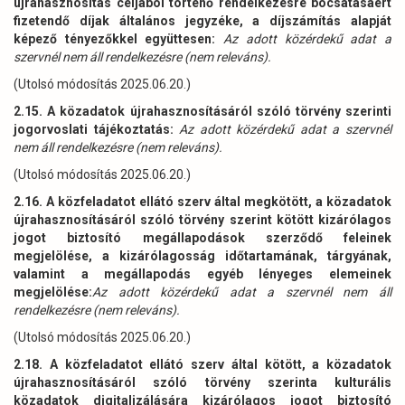
újrahasznosítás céljából történő rendelkezésre bocsátásáért
fizetendő díjak általános jegyzéke, a díjszámítás alapját
képező tényezőkkel együttesen:
Az adott közérdekű adat a
szervnél nem áll rendelkezésre (nem releváns).
(Utolsó módosítás 2025.06.20.)
2.15. A közadatok újrahasznosításáról szóló törvény szerinti
jogorvoslati tájékoztatás:
Az adott közérdekű adat a szervnél
nem áll rendelkezésre (nem releváns).
(Utolsó módosítás 2025.06.20.)
2.16. A közfeladatot ellátó szerv által megkötött, a közadatok
újrahasznosításáról szóló törvény szerint kötött kizárólagos
jogot biztosító megállapodások szerződő feleinek
megjelölése, a kizárólagosság időtartamának, tárgyának,
valamint a megállapodás egyéb lényeges elemeinek
megjelölése:
Az adott közérdekű adat a szervnél nem áll
rendelkezésre (nem releváns).
(Utolsó módosítás 2025.06.20.)
2.18. A közfeladatot ellátó szerv által kötött, a közadatok
újrahasznosításáról szóló törvény szerinta kulturális
közadatok digitalizálására kizárólagos jogot biztosító