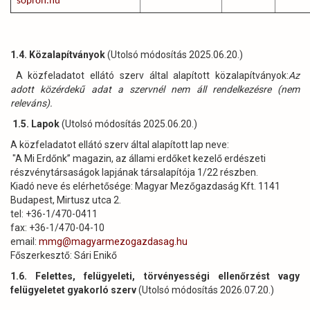
sopron.hu
1.4. Közalapítványok
(Utolsó módosítás 2025.06.20.)
A közfeladatot ellátó szerv által alapított közalapítványok:
Az
adott közérdekű adat a szervnél nem áll rendelkezésre (nem
releváns).
1.5. Lapok
(Utolsó módosítás 2025.06.20.)
A közfeladatot ellátó szerv által alapított lap neve:
"A Mi Erdőnk” magazin, az állami erdőket kezelő erdészeti
részvénytársaságok lapjának társalapítója 1/22 részben.
Kiadó neve és elérhetősége: Magyar Mezőgazdaság Kft. 1141
Budapest, Mirtusz utca 2.
tel: +36-1/470-0411
fax: +36-1/470-04-10
email:
mmg@magyarmezogazdasag.hu
Főszerkesztő: Sári Enikő
1.6. Felettes, felügyeleti, törvényességi ellenőrzést vagy
felügyeletet gyakorló szerv
(
Utolsó módosítás 2026.07.20.)