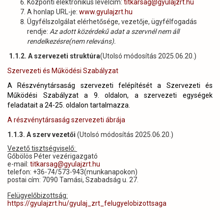
Központi elektronikus levélcím:
titkarsag@gyulajzrt.hu
A honlap URL-je:
www.gyulajzrt.hu
Ügyfélszolgálat elérhetősége, vezetője, ügyfélfogadás
rendje:
Az adott közérdekű adat a szervnél nem áll
rendelkezésre(nem releváns).
1.1.2. A szervezeti struktúra
(Utolsó módosítás 2025.06.20.)
Szervezeti és Működési Szabályzat
A Részvénytársaság szervezeti felépítését a Szervezeti és
Működési Szabályzat a 9. oldalon, a szervezeti egységek
feladatait a 24-25. oldalon tartalmazza.
A részvénytársaság szervezeti ábrája
1.1.3. A szerv vezetői
(Utolsó módosítás 2025.06.20.)
Vezető tisztségviselő:
Gőbölös Péter vezérigazgató
e-mail:
titkarsag@gyulajzrt.hu
telefon: +36-74/573-943(munkanapokon)
postai cím: 7090 Tamási, Szabadság u. 27.
Felügyelőbizottság:
https://gyulajzrt.hu/gyulaj_zrt_felugyelobizottsaga