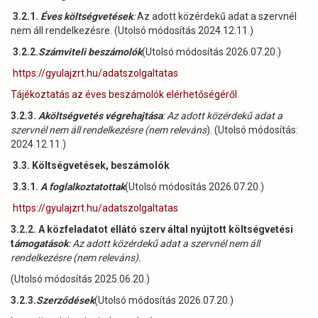
3.2.1.
Éves költségvetések
:
Az adott közérdekű adat a szervnél
nem áll rendelkezésre. (Utolsó módosítás 2024.12.11.)
3.2.2.
Számviteli beszámolók
(Utolsó módosítás 2026.07.20.)
https://gyulajzrt.hu/adatszolgaltatas
Tájékoztatás az éves beszámolók elérhetőségéről
3.2.3.
Aköltségvetés végrehajtása
: Az adott közérdekű adat a
szervnél nem áll rendelkezésre (nem releváns
). (Utolsó módosítás:
2024.12.11.)
3.3. Költségvetések, beszámolók
3.3.1.
A foglalkoztatottak
(Utolsó módosítás 2026.07.20.)
https://gyulajzrt.hu/adatszolgaltatas
3.2.2. A közfeladatot ellátó szerv által nyújtott költségvetési
t
ámogatások
: Az adott közérdekű adat a szervnél nem áll
rendelkezésre (nem releváns).
(Utolsó módosítás 2025.06.20.)
3.2.3.
Szerződések
(Utolsó módosítás 2026.07.20.)