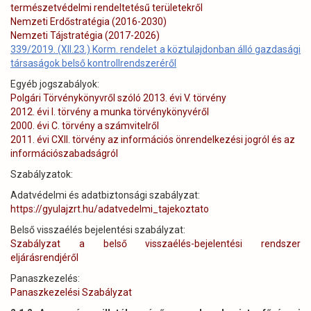
természetvédelmi rendeltetésű területekről
Nemzeti Erdőstratégia (2016-2030)
Nemzeti Tájstratégia (2017-2026)
339/2019. (XII.23.) Korm. rendelet a köztulajdonban álló gazdasági
társaságok belső kontrollrendszeréről
Egyéb jogszabályok:
Polgári Törvénykönyvről szóló 2013. évi V. törvény
2012. évi I. törvény a munka törvénykönyvéről
2000. évi C. törvény a számvitelről
2011. évi CXII. törvény az információs önrendelkezési jogról és az
információszabadságról
Szabályzatok:
Adatvédelmi és adatbiztonsági szabályzat:
https://gyulajzrt.hu/adatvedelmi_tajekoztato
Belső visszaélés bejelentési szabályzat:
Szabályzat a belső visszaélés-bejelentési rendszer
eljárásrendjéről
Panaszkezelés:
Panaszkezelési Szabályzat