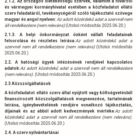
2.1.2. Az országos illetékességű szervek, valamint a fővárosi
és vármegyei kormányhivatal esetében a közfeladatot ellátó
szerv feladatáról, tevékenységéről szóló tájékoztató szövege
magyar és angol nyelven:
Az adott közérdekű adat a szervnél nem
áll rendelkezésre (nem releváns)
(Utolsó módosítás 2025.06.20.)
2.1.3. A helyi önkormányzat önként vállalt feladatainak
felsorolása és részletes leírása:
Az adott közérdekű adat a
szervnél nem áll rendelkezésre (nem releváns)
(Utolsó módosítás
2025.06.20.)
2.2. A hatósági ügyek intézésének rendjével kapcsolatos
adatok:
Az adott közérdekű adat a szervnél nem áll rendelkezésre
(nem releváns).
(Utolsó módosítás 2025.06.20.)
2.3.Közszolgáltatások
A közfeladatot ellátó szerv által nyújtott vagy költségvetésből
finanszírozott közszolgáltatások megnevezése, tartalmának
leírása, igénybevételének rendjére vonatkozó tájékoztatás,
díjainak és az abból adott kedvezmények mértéke
:
Az adott
közérdekű adat a szervnél nem áll rendelkezésre (nem releváns).
(Utolsó módosítás 2025.06.20.)
2.4. A szerv nyilvántartásai