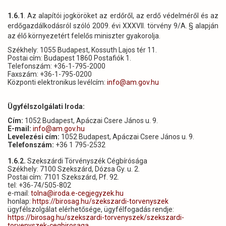
1.6.1
. Az alapítói jogköröket az erdőről, az erdő védelméről és az
erdőgazdálkodásról szóló 2009. évi XXXVII. törvény 9/A. § alapján
az
élő környezetért felelős miniszter
gyakorolja.
Székhely: 1055 Budapest, Kossuth Lajos tér 11.
Postai cím: Budapest 1860 Postafiók 1.
Telefonszám: +36-1-795-2000
Faxszám: +36-1-795-0200
Központi elektronikus levélcím:
info@am.gov.hu
Ügyfélszolgálati Iroda:
Cím:
1052 Budapest, Apáczai Csere János u. 9.
E-mail:
info@am.gov.hu
Levelezési cím:
1052 Budapest, Apáczai Csere János u. 9.
Telefonszám:
+36 1 795-2532
1.6.2.
Szekszárdi Törvényszék Cégbírósága
Székhely: 7100 Szekszárd, Dózsa Gy. u. 2.
Postai cím: 7101 Szekszárd, Pf. 92.
tel: +36-74/505-802
e-mail:
tolna@iroda.e-cegjegyzek.hu
honlap:
https://birosag.hu/szekszardi-torvenyszek
ügyfélszolgálat elérhetősége, ügyfélfogadás rendje:
https://birosag.hu/szekszardi-torvenyszek/szekszardi-
torvenyszek-cegbirosaga