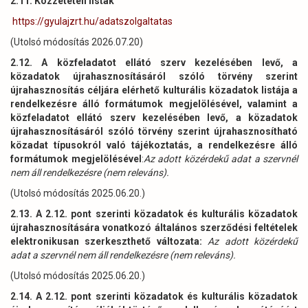
2.11. Közzétételi listák
https://gyulajzrt.hu/adatszolgaltatas
(Utolsó módosítás 2026.07.20)
2.12. A közfeladatot ellátó szerv kezelésében levő, a
közadatok újrahasznosításáról szóló törvény szerint
újrahasznosítás céljára elérhető kulturális közadatok listája a
rendelkezésre álló formátumok megjelölésével, valamint a
közfeladatot ellátó szerv kezelésében levő, a közadatok
újrahasznosításáról szóló törvény szerint újrahasznosítható
közadat típusokról való tájékoztatás, a rendelkezésre álló
formátumok megjelölésével
:
Az adott közérdekű adat a szervnél
nem áll rendelkezésre (nem releváns).
(Utolsó módosítás 2025.06.20.)
2.13. A 2.12. pont szerinti közadatok és kulturális közadatok
újrahasznosítására vonatkozó általános szerződési feltételek
elektronikusan szerkeszthető változata:
Az adott közérdekű
adat a szervnél nem áll rendelkezésre (nem releváns).
(Utolsó módosítás 2025.06.20.)
2.14. A 2.12. pont szerinti közadatok és kulturális közadatok