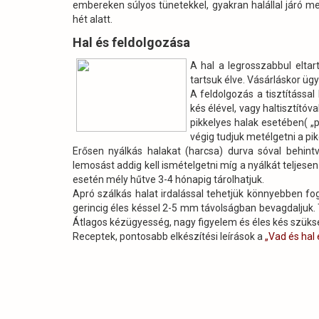
embereken súlyos tünetekkel, gyakran halállal járó me
hét alatt.
Hal és feldolgozása
A hal a legrosszabbul elta
tartsuk élve. Vásárláskor üg
A feldolgozás a tisztítással
kés élével, vagy haltisztít
pikkelyes halak esetében( „p
végig tudjuk metélgetni a pike
Erősen nyálkás halakat (harcsa) durva sóval behintv
lemosást addig kell ismételgetni míg a nyálkát teljese
esetén mély hűtve 3-4 hónapig tárolhatjuk.
Apró szálkás halat irdalással tehetjük könnyebben fog
gerincig éles késsel 2-5 mm távolságban bevagdaljuk.
Átlagos kézügyesség, nagy figyelem és éles kés szük
Receptek, pontosabb elkészítési leírások a
„Vad és hal 