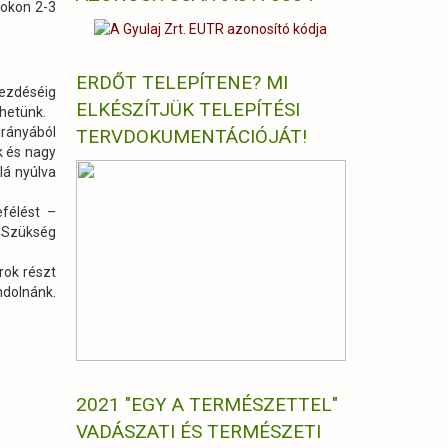
fokon 2-3
ERDŐT TELEPÍTENE? MI
kezdéséig
ELKÉSZÍTJÜK TELEPÍTÉSI
dhetünk.
irányából
TERVDOKUMENTÁCIÓJÁT!
k és nagy
lá nyúlva
efélést –
. Szükség
rok részt
ndolnánk.
2021 "EGY A TERMÉSZETTEL"
VADÁSZATI ÉS TERMÉSZETI