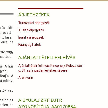
ÁRJEGYZÉKEK
Turisztikai árjegyzék
lás előtt
Tűzifa árjegyzék
k esetén
 tollasan
Iparifa árjegyzék
 erre ne
Faanyag licitek
áraz vagy
 esetében
AJÁNLATTÉTELI FELHÍVÁS
Ajánlattételi felhívás Pincehely, Kolozsvári
je. A hús
u. 31. sz. ingatlan értékesítésére
gyen.
öntjük. A
Archívum
cú edényt
hetők vad
A GYULAJ ZRT. EUTR
ges ha az
telen, de
AZONOSÍTÓJA: AA0170884