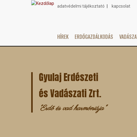
adatvédelmi tájékoztató
kapcsolat
Topmenu
HÍREK
ERDŐGAZDÁLKODÁS
VADÁSZ
Main
Ugrás
navigation
a
tartalomra
Gyulaj Erdészeti
és Vadászati Zrt.
"Erdő és vad harmóniája"