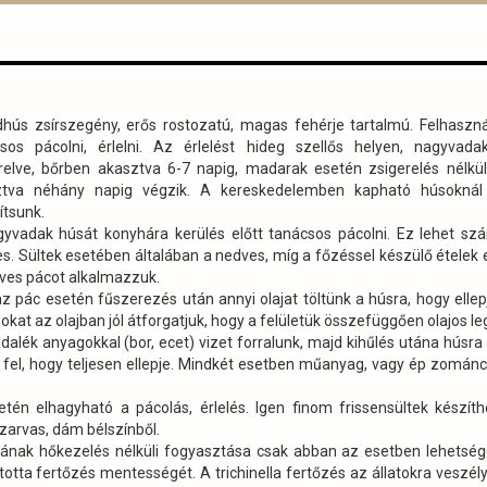
hús zsírszegény, erős rostozatú, magas fehérje tartalmú. Felhaszná
sos pácolni, érlelni. Az érlelést hideg szellős helyen, nagyvada
relve, bőrben akasztva 6-7 napig, madarak esetén zsigerelés nélkül
ztva néhány napig végzik. A kereskedelemben kapható húsoknál
tsunk.
yvadak húsát konyhára kerülés előtt tanácsos pácolni. Ez lehet sz
s. Sültek esetében általában a nedves, míg a főzéssel készülő ételek
ves pácot alkalmazzuk.
z pác esetén fűszerezés után annyi olajat töltünk a húsra, hogy ellep
okat az olajban jól átforgatjuk, hogy a felületük összefüggően olajos le
alék anyagokkal (bor, ecet) vizet forralunk, majd kihűlés utána húsra 
 fel, hogy teljesen ellepje. Mindkét esetben műanyag, vagy ép zomán
etén elhagyható a pácolás, érlelés. Igen finom frissensültek készít
zarvas, dám bélszínből.
ának hőkezelés nélküli fogyasztása csak abban az esetben lehetsé
ította fertőzés mentességét. A trichinella fertőzés az állatokra veszély