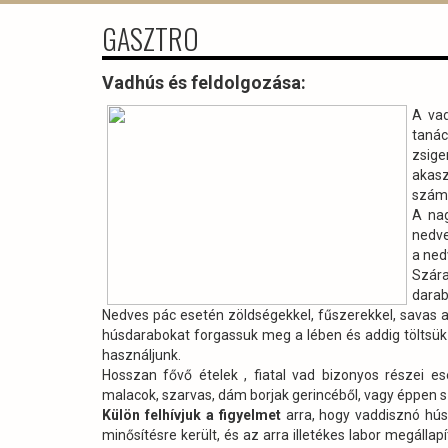
GASZTRO
Vadhús és feldolgozása:
A vad
tanác
zsige
akas
számí
A nag
nedve
a ned
Szára
darab
Nedves pác esetén zöldségekkel, fűszerekkel, savas ad
húsdarabokat forgassuk meg a lében és addig töltsük
használjunk.
Hosszan fővő ételek , fiatal vad bizonyos részei es
malacok, szarvas, dám borjak gerincéből, vagy éppen s
Külön felhívjuk a figyelmet
arra, hogy vaddisznó hús
minősítésre került, és az arra illetékes labor megállap