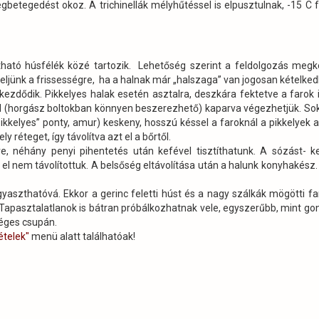
gbetegedést okoz. A trichinellák mélyhűtéssel is elpusztulnak, -15 C 
rtható húsfélék közé tartozik. Lehetőség szerint a feldolgozás meg
yeljünk a frissességre, ha a halnak már „halszaga” van jogosan kételke
 kezdődik. Pikkelyes halak esetén asztalra, deszkára fektetve a farok 
óval (horgász boltokban könnyen beszerezhető) kaparva végezhetjük. So
ikkelyes” ponty, amur) keskeny, hosszú késsel a faroknál a pikkelyek a
ly réteget, így távolítva azt el a bőrtől.
e, néhány penyi pihentetés után kefével tisztíthatunk. A sózást- k
n el nem távolítottuk. A belsőség eltávolítása után a halunk konyhakész
yaszthatóvá. Ekkor a gerinc feletti húst és a nagy szálkák mögötti fa
 Tapasztalatlanok is bátran próbálkozhatnak vele, egyszerűbb, mint go
séges csupán.
ételek"
menü alatt találhatóak!