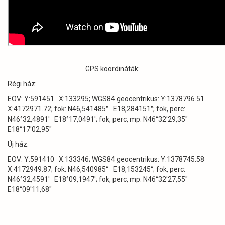
GPS koordináták:
Régi ház:
EOV: Y:591451 X:133295; WGS84 geocentrikus: Y:1378796.51
X:4172971.72; fok: N46,541485° E18,284151°; fok, perc:
N46°32,4891' E18°17,0491'; fok, perc, mp: N46°32'29,35"
E18°17'02,95"
Új ház:
EOV: Y:591410 X:133346; WGS84 geocentrikus: Y:1378745.58
X:4172949.87; fok: N46,540985° E18,153245°; fok, perc:
N46°32,4591' E18°09,1947'; fok, perc, mp: N46°32'27,55"
E18°09'11,68"