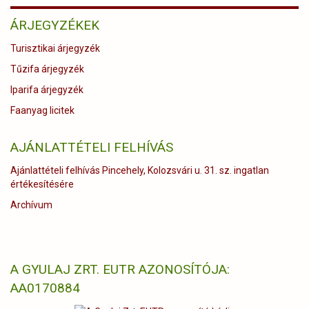
ÁRJEGYZÉKEK
Turisztikai árjegyzék
Tűzifa árjegyzék
Iparifa árjegyzék
Faanyag licitek
AJÁNLATTÉTELI FELHÍVÁS
Ajánlattételi felhívás Pincehely, Kolozsvári u. 31. sz. ingatlan
értékesítésére
Archívum
A GYULAJ ZRT. EUTR AZONOSÍTÓJA:
AA0170884