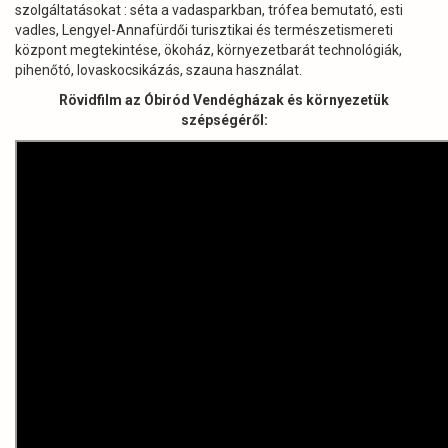
szolgáltatásokat : séta a vadasparkban, trófea bemutató, esti
vadles, Lengyel-Annafürdői turisztikai és természetismereti
központ megtekintése, ökoház, környezetbarát technológiák,
pihenőtó, lovaskocsikázás, szauna használat.
Rövidfilm az Óbiród Vendégházak és környezetük
szépségéről: