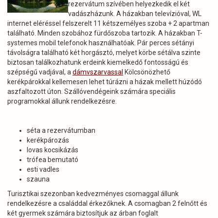
rezervátum szívében helyezkedik el két
vadászházunk. A házakban televízióval, WL
internet eléréssel felszerelt 11 kétszemélyes szoba + 2 apartman
található. Minden szobához fürdőszoba tartozik. A házakban T-
systemes mobil telefonok használhatóak. Pár perces sétányi
távolságra található két horgásztó, melyet körbe sétálva szinte
biztosan találkozhatunk erdeink kiemelkedő fontosságú és
szépségű vadjával, a
dámvszarvassal
Kölcsönözhető
kerékpárokkal kellemesen lehet túrázni a házak mellett húzódó
aszfaltozott úton. Szállóvendégeink számára speciális
programokkal állunk rendelkezésre.
séta a rezervátumban
kerékpározás
lovas kocsikázás
trófea bemutató
esti vadles
szauna
Turisztikai szezonban kedvezményes csomaggal állunk
rendelkezésre a családdal érkezőknek. A csomagban 2 felnőtt és
két gyermek számára biztosítjuk az árban foglalt