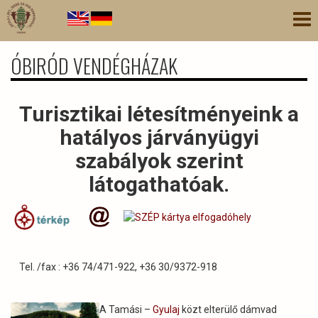
Ugrás
Nav
a
átk
tartalomra
ÓBIRÓD VENDÉGHÁZAK
Turisztikai létesítményeink a
hatályos járványügyi
szabályok szerint
látogathatóak.
Tel. /fax : +36 74/471-922, +36 30/9372-918
A Tamási –
Gyulaj
közt elterülő dámvad