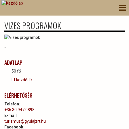
Ugrás
Nav
a
átk
tartalomra
VIZES PROGRAMOK
-
ADATLAP
50 fő
Itt kezdődik
ELÉRHETŐSÉG
Telefon
:
+36 30 947 0898
E-mail
:
turizmus@gyulajzrt.hu
Facebook
: