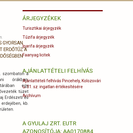
ÁRJEGYZÉKEK
Turisztikai árjegyzék
Tűzifa árjegyzék
1.
ÉS GYORSAN
Iparifa árjegyzék
T ERDŐTŰZ A
Faanyag licitek
ERDŐSÉGBEN
AJÁNLATTÉTELI FELHÍVÁS
25. szombaton a
áni órákban,
Ajánlattételi felhívás Pincehely, Kolozsvári
atárában egy
u. 31. sz. ingatlan értékesítésére
sővezeték tüzet
Archívum
aj Erdészeti és
 erdejében, kb.
rületen.
A GYULAJ ZRT. EUTR
AZONOSÍTÓJA: AA0170884