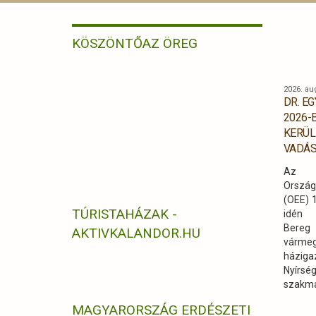
KÖSZÖNTŐ
AZ ÖREG
2026. au
DR. E
2026-
KERÜL
VADÁS
Az 18
Ország
(OEE) 
TÚRISTAHÁZAK -
idén 
Bere
AKTIVKALANDOR.HU
vármeg
házi
Nyírség
szakma
vendég
MAGYARORSZÁG ERDÉSZETI
a hazá