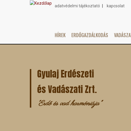
adatvédelmi tájékoztató
kapcsolat
Topmenu
HÍREK
ERDŐGAZDÁLKODÁS
VADÁSZ
Main
Ugrás
navigation
a
tartalomra
Gyulaj Erdészeti
és Vadászati Zrt.
"Erdő és vad harmóniája"