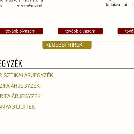
ig nagyon intenzív, a
kutatásokat is s
lan mozgásukkal,
sukkal sokszor
ztezhetik a közúti
dési utakat is.
tovább olvasom
tovább olvasom
tová
RÉGEBBI HÍREK
EGYZÉK
RISZTIKAI ÁRJEGYZÉK
ZIFA ÁRJEGYZÉK
ARIFA ÁRJEGYZÉK
ANYAG LICITEK