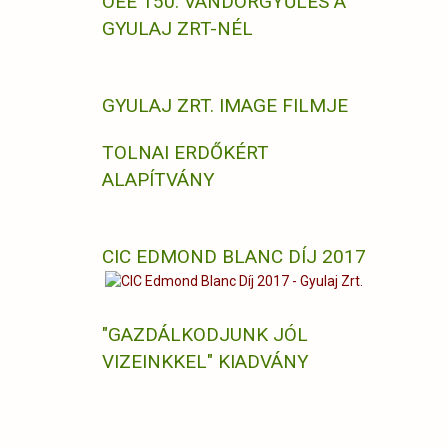
OEE 150. VÁNDORGYŰLÉS A
GYULAJ ZRT-NÉL
GYULAJ ZRT. IMAGE FILMJE
TOLNAI ERDŐKÉRT
ALAPÍTVÁNY
CIC EDMOND BLANC DÍJ 2017
"GAZDÁLKODJUNK JÓL
VIZEINKKEL" KIADVÁNY