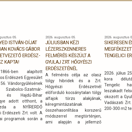
gusztus 05.
2026. augusztus 05.
2026. augusztus 0
GYED ISTVÁN-DÍJAT
JÚLIUSBAN KÉZI
SIKERESEN 
BAN KOVÁCS GÁBOR
LÉZERSZKENNERES
MEGFÉKEZET
ETVEZETŐ ERDÉSZ-
FELMÉRÉS KÉSZÜLT A
TENGELICI 
Z KAPTA!
GYULAJ ZRT. HŐGYÉSZI
ERDÉSZETÉNÉL
66-ben alapított
2026. július 
A felmérés célja az olasz
os Erdészeti Egyesület
kora délut
tölgy hibridek és a Zrt.
156. Vándorgyűlésének
Tengelic h
Hőgyészi Erdészetnél
Szabolcs-Szatmár-
leszakadt fel
előforduló kocsánytalan tölgy
g és Hajdú-Bihar
okozott a Gyul
alfajok törzs alakjának,
ye adott otthont, a
Vadászati Zrt.
kéregmintázatának
gazda a NYÍRERDŐ
200-300 m2 te
összehasonlítása korszerű
i Erdészeti Zrt. volt. A
módszerrel megtörténjen,
i programok során a
ami alapján a jellemző
ek betekintést kaptak
morfológiai bélyegek (törzs
nk keleti régiójában