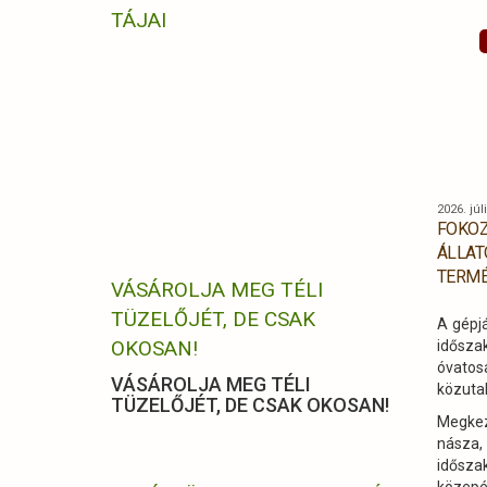
TÁJAI
talál
módsze
megism
Zrt.
eredmé
kihívá
ízelí
kultur
gasztr
2026. júl
megism
FOKOZ
öröks
ÁLLAT
környe
TERMÉ
VÁSÁROLJA MEG TÉLI
TÜZELŐJÉT, DE CSAK
A gépj
OKOSAN!
idős
óvato
VÁSÁROLJA MEG TÉLI
közuta
TÜZELŐJÉT, DE CSAK OKOSAN!
Megk
násza
időszak