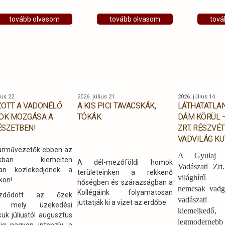
habitusa, ágrendszer,
ható erdők kezelési
kéregmintázat) azonosítása
reibe,
tovább olvasom
tovább olvasom
tová
vagy pontos ipari fa kihozatal
erhették a NYÍRERDŐ
is becsülhető. A felmérést dr.
 gazdálkodását,
Czimber Kornél a Soproni
nyeit, büszkeségeit és
Egyetem egyetemi docense
sait is. A résztvevők
és Csondor Luca a SOE
tőt kaptak a térség
Erdőmérnöki Kar hallgatója
ális hagyományaiból,
végezte egy kézi
onómiai remekeiből és
lézerszkennerrel.
ius 22.
2026. július 21.
2026. július 14.
erhették az épített
OTT A VADONÉLŐ
A KIS PICI TAVACSKÁK,
LÁTHATATLAN
ég és természeti
OK MOZGÁSA A
TÓKÁK
DÁM KÖRÜL –
zet szépségeit.
SZETBEN!
ZRT. RÉSZVÉT
VADVILÁG K
árművezetők ebben az
A Gyulaj E
zakban kiemelten
A dél-mezőföldi homok
Vadászati Zrt.
san közlekedjenek a
területeinken a rekkenő
világhírű 
kon!
hőségben és szárazságban a
nemcsak vadg
Kollégáink folyamatosan
ezdődött az őzek
vadászati 
juttatják ki a vizet az erdőbe.
, mely üzekedési
kiemelked
uk júliustól augusztus
legmoderneb