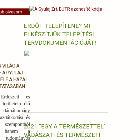
bb olvasom
ERDŐT TELEPÍTENE? MI
ELKÉSZÍTJÜK TELEPÍTÉSI
TERVDOKUMENTÁCIÓJÁT!
 VILÁG A
 A GYULAJ
ELE A HAZAI
UTATÁSÁBAN
rdészeti és
 területein élő
dámállomány
azdálkodási és
szempontból
2021 "EGY A TERMÉSZETTEL"
ő, hanem a
VADÁSZATI ÉS TERMÉSZETI
b tudományos