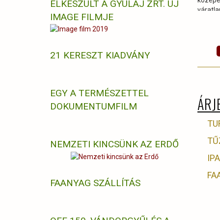
közepé
ELKÉSZÜLT A GYULAJ ZRT. ÚJ
várat
IMAGE FILMJE
futá
keres
közleke
21 KERESZT KIADVÁNY
EGY A TERMÉSZETTEL
ÁRJ
DOKUMENTUMFILM
TU
TŰ
NEMZETI KINCSÜNK AZ ERDŐ
IP
FA
FAANYAG SZÁLLÍTÁS