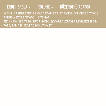
ERDEI ISKOLA
RÓLUNK
KÖZÉRDEKŰ ADATOK
© GYULAJ ERDÉSZETI ÉS VADÁSZATI ZRT. BY
PANDELON
CÉGADATOK
|
TÁRHELYSZOLGÁLTATÓ
|
SITEMAP
TECHNIKAI SEGÍTSÉG:
INFORMATIKUS@GYULAJZRT.HU
, LEVELEZÉSI CÍM:
7090, TAMÁSI, SZABADSÁG UTCA 27