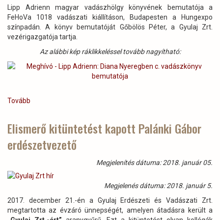
Lipp Adrienn magyar vadászhölgy könyvének bemutatója a
FeHoVa 1018 vadászati kiállításon, Budapesten a Hungexpo
színpadán. A könyv bemutatóját Gőbölös Péter, a Gyulaj Zrt.
vezérigazgatója tartja.
Az alábbi kép ráklikkeléssel tovább nagyítható:
Tovább
(Meghívó
-
Lipp
Elismerő kitüntetést kapott Palánki Gábor
Adrienn:
erdészetvezető
Diana
Nyeregben
c.
Megjelenítés dátuma: 2018. január 05.
vadászkönyv
bemutatója)
Megjelenés dátuma: 2018. január 5.
2017. december 21.-én a Gyulaj Erdészeti és Vadászati Zrt.
megtartotta az évzáró ünnepségét, amelyen átadásra került a