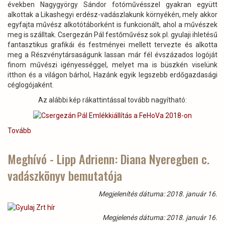
években Nagygyörgy Sándor fotóművésszel gyakran együtt
alkottak a Likashegyi erdész-vadászlakunk környékén, mely akkor
egyfajta művész alkotótáborként is funkcionált, ahol a művészek
meg is szálltak. Csergezán Pál festőművész sok pl. gyulaji ihletésű
fantasztikus grafikái és festményei mellett tervezte és alkotta
meg a Részvénytársaságunk lassan már fél évszázados logóját
finom művészi igényességgel, melyet ma is büszkén viselünk
itthon és a világon bárhol, Hazánk egyik legszebb erdőgazdasági
céglogójaként.
Az alábbi kép rákattintással tovább nagyítható:
Tovább
(Csergezán
Pál
Emlékkiállítás
Meghívó - Lipp Adrienn: Diana Nyeregben c.
a
vadászkönyv bemutatója
FeHoVa-
n)
Megjelenítés dátuma: 2018. január 16.
Megjelenés dátuma: 2018. január 16.