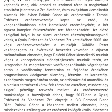
„Gyulaj Zrt.-ért”
aranygyűrű. Ezt a kitüntetést olyan kollégák
kaphatják meg, akik emberi és szakmai téren is megbízható
stabilitást jelentenek a Zrt. életében, és munkájukban kiemelkedőt
alkotnak. Idei évben Palánki Gábor okl. erdőmérnök a Tamási
Erdészet erdészetvezetője kapta az erdő-, és
vadgazdálkodásban elért kiemelkedő eredményekért, a két
ágazat komplex fejlesztéséért tett fáradozásaiért. Az előző
szolgálati helyei is az állami erdészeti részvénytársaságoknál
voltak, a Gyulaj Erdészeti és Vadászati Zrt. kötelékében 2005. óta
végzi erdészetvezetőként a munkáját. Gőbölös Péter
vezérigazgató az évértékelő beszédét követően a díjazott
méltatásában elmondta, hogy Palánki Gábor kiemelkedő munkát
végez a koncepcionális élőhelyfejlesztési munkák terén, az
újragondolt és megreformált vadföldgazdálkodás végrehajtása
során, a vadállomány fenntartása és fejlődése érdekében
pragmatikusan kidolgozott állomány-, létszám- és korosztály-
szabályozás megvalósítása során, az erdőművelési anomáliák és
a biotikus természeti károk felszámolása esetében, mindezt egy
szigorú pénzügyi tervezés mellett. Az erdészetvezető
munkássága is hozzájárult ahhoz, hogy 2017-ben a Gyulaj
Erdészeti és Vadászati Zrt. elnyerje a CIC Edmond Blanc
Díját. Palánki Gábor a köszönete mellett elmondta, hogy
mindezekhez szükség van az erdészeti kollégák kiváló, áldozatos