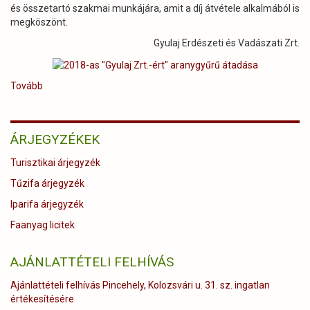
és összetartó szakmai munkájára, amit a díj átvétele alkalmából is
megköszönt.
Gyulaj Erdészeti és Vadászati Zrt.
Tovább
(Elismerő
kitüntetést
kapott
Palánki
ÁRJEGYZÉKEK
Gábor
erdészetvezető)
Turisztikai árjegyzék
Tűzifa árjegyzék
Iparifa árjegyzék
Faanyag licitek
AJÁNLATTÉTELI FELHÍVÁS
Ajánlattételi felhívás Pincehely, Kolozsvári u. 31. sz. ingatlan
értékesítésére