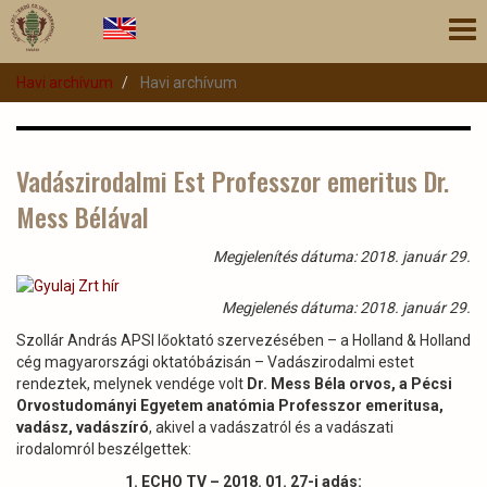
Ugrás
Nav
a
átk
tartalomra
Havi archívum
Havi archívum
Vadászirodalmi Est Professzor emeritus Dr.
Mess Bélával
Megjelenítés dátuma: 2018. január 29.
Megjelenés dátuma: 2018. január 29.
Szollár András APSI lőoktató szervezésében – a Holland & Holland
cég magyarországi oktatóbázisán – Vadászirodalmi estet
rendeztek, melynek vendége volt
Dr. Mess Béla orvos, a Pécsi
Orvostudományi Egyetem anatómia Professzor emeritusa,
vadász, vadászíró
, akivel a vadászatról és a vadászati
irodalomról beszélgettek:
1. ECHO TV – 2018. 01. 27-i adás: