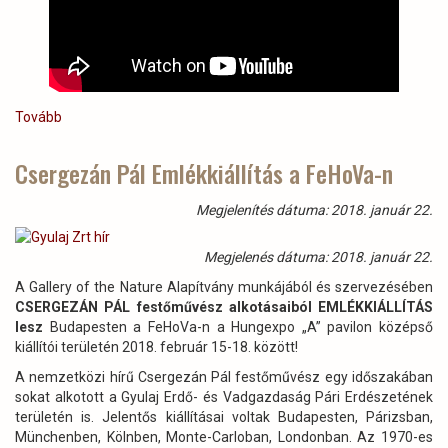
Tovább
(Vadászirodalmi
Est
Professzor
Csergezán Pál Emlékkiállítás a FeHoVa-n
emeritus
Dr.
Megjelenítés dátuma: 2018. január 22.
Mess
Bélával)
Megjelenés dátuma: 2018. január 22.
A Gallery of the Nature Alapítvány munkájából és szervezésében
CSERGEZÁN PÁL festőművész alkotásaiból EMLÉKKIÁLLÍTÁS
lesz
Budapesten a FeHoVa-n a Hungexpo „A” pavilon középső
kiállítói területén 2018. február 15-18. között!
A nemzetközi hírű Csergezán Pál festőművész egy időszakában
sokat alkotott a Gyulaj Erdő- és Vadgazdaság Pári Erdészetének
területén is. Jelentős kiállításai voltak Budapesten, Párizsban,
Münchenben, Kölnben, Monte-Carloban, Londonban. Az 1970-es