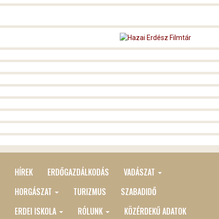
HÍREK
ERDŐGAZDÁLKODÁS
VADÁSZAT
MAIN
MENU
HORGÁSZAT
TURIZMUS
SZABADIDŐ
ERDEI ISKOLA
RÓLUNK
KÖZÉRDEKŰ ADATOK