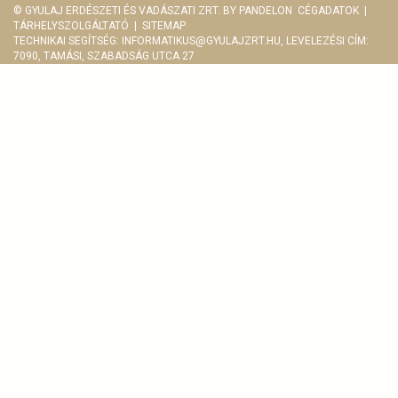
© GYULAJ ERDÉSZETI ÉS VADÁSZATI ZRT. BY
PANDELON
CÉGADATOK
|
TÁRHELYSZOLGÁLTATÓ
|
SITEMAP
TECHNIKAI SEGÍTSÉG:
INFORMATIKUS@GYULAJZRT.HU
, LEVELEZÉSI CÍM:
7090, TAMÁSI, SZABADSÁG UTCA 27