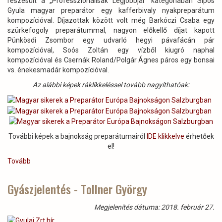
részesült a „Professzionálisak Legjobbjai” kategóriában Sipos
Gyula magyar preparátor egy kafferbivaly nyakpreparátum
kompozícióval. Díjazottak között volt még Barkóczi Csaba egy
szürkefogoly preparátummal, nagyon előkellő díjat kapott
Pünkösdi Zsombor egy udvarló hegyi pávafácán pár
kompozícióval, Soós Zoltán egy vízből kiugró naphal
kompozícióval és Csernák Roland/Polgár Ágnes páros egy bonsai
vs. énekesmadár kompozícióval.
Az alábbi képek ráklikkeléssel tovább nagyíthatóak:
További képek a bajnokság preparátumairól
IDE klikkelve
érhetőek
el!
Tovább
(Magyar
sikerek
a
Gyászjelentés - Tollner György
Preparátor
Európa
Megjelenítés dátuma: 2018. február 27.
Bajnokságon
Salzburgban