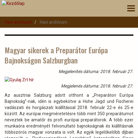
Ugrás
Nav
a
átk
tartalomra
Havi archívum
Havi archívum
Magyar sikerek a Preparátor Európa
Bajnokságon Salzburgban
Megjelenítés dátuma: 2018. február 27.
Megjelenés dátuma: 2018. február 27.
Az ausztriai Salzburg adott otthont a „Preparátori Európa
Bajnokság”-nak, idén is egybekötve a Hohe Jagd und Fischerei
vadászati és horgászati kiállítással 2018. február 22-e és 25-e
között. Az európai megméretetésre több mint 350 preparátumot
neveztek be amatőr és profi európai preparátorok. A több ezer
munkaóra eredményét felvonultató bajnokságnak és kiállításnak
többszörös magyar vonzata is volt. Az egyik legelőkelőbb díjban