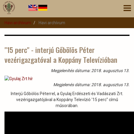
Ugrás
Nav
a
átk
tartalomra
Havi archívum
Havi archívum
"15 perc" - interjú Gőbölös Péter
vezérigazgatóval a Koppány Televízióban
Megjelenítés dátuma: 2018. augusztus 13.
Megjelenés dátuma: 2018. augusztus 13.
Interjú Gőbölös Péterrel, a Gyulaj Erdészeti és Vadászati Zrt.
vezérigazgatójával a Koppány Televízió '15 perc" című
műsorában.