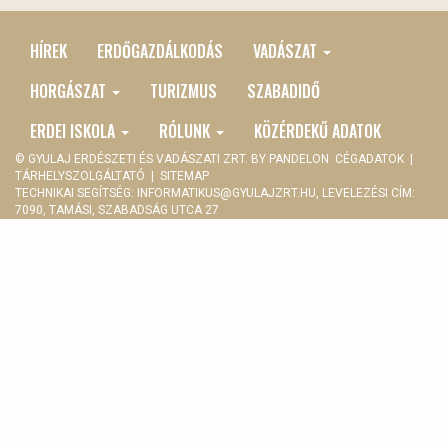
HÍREK
ERDŐGAZDÁLKODÁS
VADÁSZAT
MAIN
MENU
HORGÁSZAT
TURIZMUS
SZABADIDŐ
ERDEI ISKOLA
RÓLUNK
KÖZÉRDEKŰ ADATOK
© GYULAJ ERDÉSZETI ÉS VADÁSZATI ZRT. BY
PANDELON
CÉGADATOK
|
TÁRHELYSZOLGÁLTATÓ
|
SITEMAP
TECHNIKAI SEGÍTSÉG:
INFORMATIKUS@GYULAJZRT.HU
, LEVELEZÉSI CÍM:
7090, TAMÁSI, SZABADSÁG UTCA 27