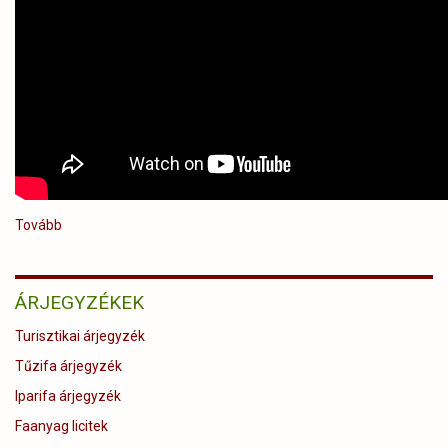
Tovább
("15
perc"
-
interjú
ÁRJEGYZÉKEK
Gőbölös
Péter
Turisztikai árjegyzék
vezérigazgatóval
a
Tűzifa árjegyzék
Koppány
Iparifa árjegyzék
Televízióban)
Faanyag licitek