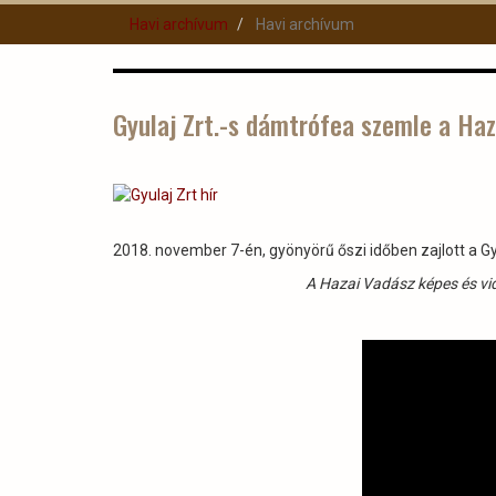
Havi archívum
Havi archívum
Gyulaj Zrt.-s dámtrófea szemle a Ha
2018. november 7-én, gyönyörű őszi időben zajlott a Gy
A Hazai Vadász képes és vide