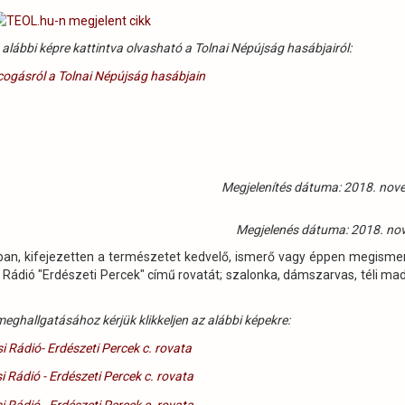
 alábbi képre kattintva olvasható a Tolnai Népújság hasábjairól:
Megjelenítés dátuma: 2018. nov
Megjelenés dátuma: 2018. no
óban, kifejezetten a természetet kedvelő, ismerő vagy éppen megisme
i Rádió "Erdészeti Percek" című rovatát; szalonka, dámszarvas, téli ma
eghallgatásához kérjük klikkeljen az alábbi képekre: