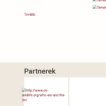
Tovább
(Erdészeti
Percek
a
Tamási
Rádióban)
Partnerek