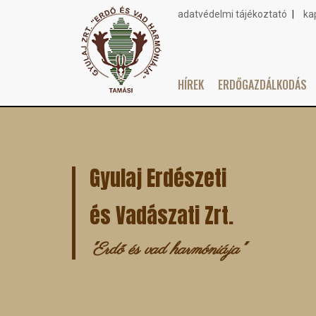
adatvédelmi tájékoztató
ka
Topmenu
HÍREK
ERDŐGAZDÁLKODÁS
Main
Ugrás
navigation
a
tartalomra
Gyulaj Erdészeti
és Vadászati Zrt.
"Erdő és vad harmóniája"