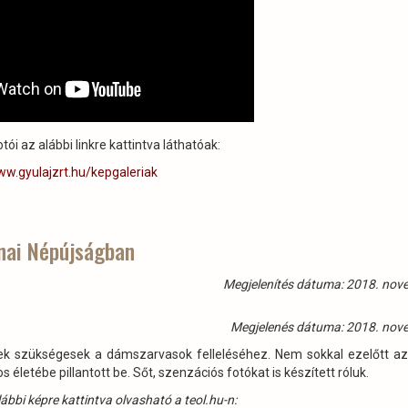
otói az alábbi linkre kattintva láthatóak:
w.gyulajzrt.hu/kepgaleriak
nai Népújságban
Megjelenítés dátuma: 2018. nov
Megjelenés dátuma: 2018. nov
ek szükségesek a dámszarvasok felleléséhez. Nem sokkal ezelőtt a
életébe pillantott be. Sőt, szenzációs fotókat is készített róluk.
alábbi képre kattintva olvasható a teol.hu-n: