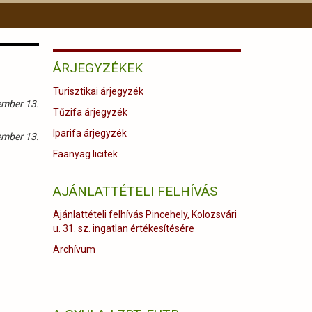
ÁRJEGYZÉKEK
Turisztikai árjegyzék
ember 13.
Tűzifa árjegyzék
Iparifa árjegyzék
ember 13.
Faanyag licitek
AJÁNLATTÉTELI FELHÍVÁS
Ajánlattételi felhívás Pincehely, Kolozsvári
u. 31. sz. ingatlan értékesítésére
Archívum