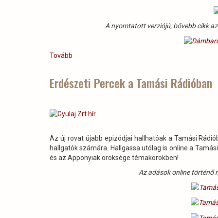
A nyomtatott verziójú, bővebb cikk az
Tovább
(Dámbarcogásról
a
TEOL.hu-
Erdészeti Percek a Tamási Rádióban
n
és
a
Tolnai
Népújságban)
Az új rovat újabb epizódjai hallhatóak a Tamási Rádi
hallgatók számára. Hallgassa utólag is online a Tamás
és az Apponyiak öröksége témakörökben!
Az adások online történő m