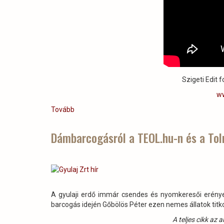
Szigeti Edit f
ww
Tovább
(Gyulaj
Zrt.-
s
Dámbarcogásról a TEOL.hu-n és a Tol
dámtrófea
szemle
a
Hazai
Vadászban)
A gyulaji erdő immár csendes és nyomkeresői erény
barcogás idején Gőbölös Péter ezen nemes állatok titkos 
A teljes cikk az 