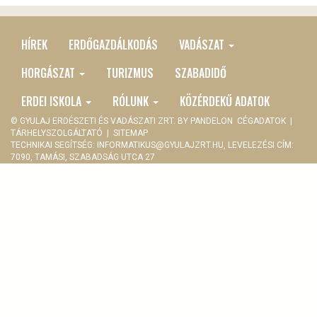
HÍREK
ERDŐGAZDÁLKODÁS
VADÁSZAT
MAIN
MENU
HORGÁSZAT
TURIZMUS
SZABADIDŐ
ERDEI ISKOLA
RÓLUNK
KÖZÉRDEKŰ ADATOK
© GYULAJ ERDÉSZETI ÉS VADÁSZATI ZRT. BY
PANDELON
CÉGADATOK
|
TÁRHELYSZOLGÁLTATÓ
|
SITEMAP
TECHNIKAI SEGÍTSÉG:
INFORMATIKUS@GYULAJZRT.HU
, LEVELEZÉSI CÍM:
7090, TAMÁSI, SZABADSÁG UTCA 27