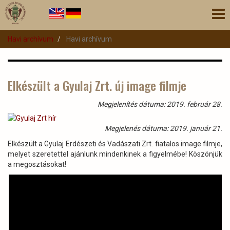
Ugrás
Nav
a
átk
tartalomra
Havi archívum
Havi archívum
Elkészült a Gyulaj Zrt. új image filmje
Megjelenítés dátuma: 2019. február 28.
Megjelenés dátuma: 2019. január 21.
Elkészült a Gyulaj Erdészeti és Vadászati Zrt. fiatalos image filmje,
melyet szeretettel ajánlunk mindenkinek a figyelmébe! Köszönjük
a megosztásokat!