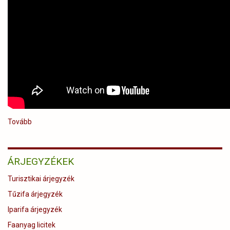
Tovább
(Vadászörökség
-
kisfilm
a
ÁRJEGYZÉKEK
vadászatról
és
Turisztikai árjegyzék
értékeiről)
Tűzifa árjegyzék
Iparifa árjegyzék
Faanyag licitek