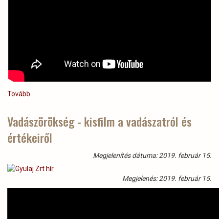
Tovább
(Elkészült
a
Gyulaj
Vadászörökség - kisfilm a vadászatról és
Zrt.
értékeiről
új
image
filmje)
Megjelenítés dátuma: 2019. február 15.
Megjelenés: 2019. február 15.