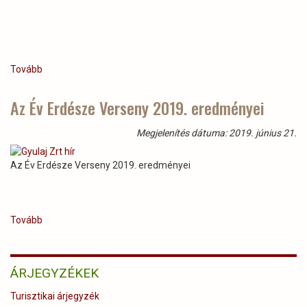
Tovább
(Cégünk
dolgozói
a
Az Év Erdésze Verseny 2019. eredményei
gánti
Korongvadász
Megjelenítés dátuma: 2019. június 21.
Európabajnokságon.)
Az Év Erdésze Verseny 2019. eredményei
Tovább
(Az
Év
Erdésze
Verseny
ÁRJEGYZÉKEK
2019.
eredményei)
Turisztikai árjegyzék