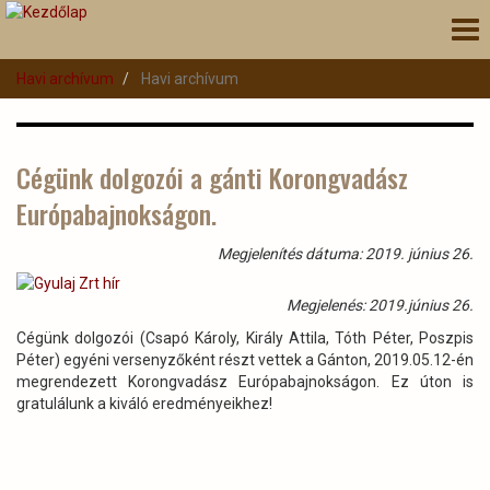
Ugrás
Nav
a
átk
tartalomra
Havi archívum
Havi archívum
Cégünk dolgozói a gánti Korongvadász
Európabajnokságon.
Megjelenítés dátuma: 2019. június 26.
Megjelenés: 2019.június 26.
Cégünk dolgozói (Csapó Károly, Király Attila, Tóth Péter, Poszpis
Péter) egyéni versenyzőként részt vettek a Gánton, 2019.05.12-én
megrendezett Korongvadász Európabajnokságon. Ez úton is
gratulálunk a kiváló eredményeikhez!