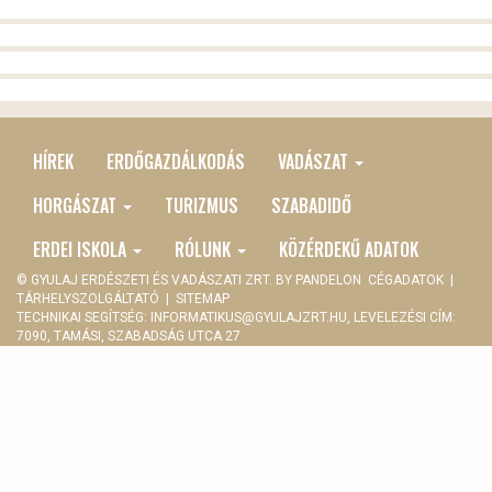
HÍREK
ERDŐGAZDÁLKODÁS
VADÁSZAT
MAIN
MENU
HORGÁSZAT
TURIZMUS
SZABADIDŐ
ERDEI ISKOLA
RÓLUNK
KÖZÉRDEKŰ ADATOK
© GYULAJ ERDÉSZETI ÉS VADÁSZATI ZRT. BY
PANDELON
CÉGADATOK
|
TÁRHELYSZOLGÁLTATÓ
|
SITEMAP
TECHNIKAI SEGÍTSÉG:
INFORMATIKUS@GYULAJZRT.HU
, LEVELEZÉSI CÍM:
7090, TAMÁSI, SZABADSÁG UTCA 27