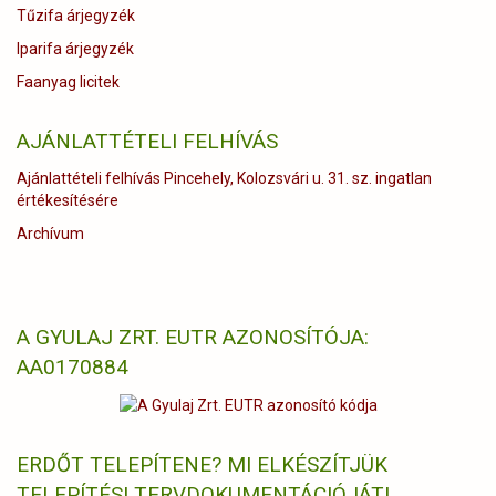
Tűzifa árjegyzék
Iparifa árjegyzék
Faanyag licitek
AJÁNLATTÉTELI FELHÍVÁS
Ajánlattételi felhívás Pincehely, Kolozsvári u. 31. sz. ingatlan
értékesítésére
Archívum
A GYULAJ ZRT. EUTR AZONOSÍTÓJA:
AA0170884
ERDŐT TELEPÍTENE? MI ELKÉSZÍTJÜK
TELEPÍTÉSI TERVDOKUMENTÁCIÓJÁT!