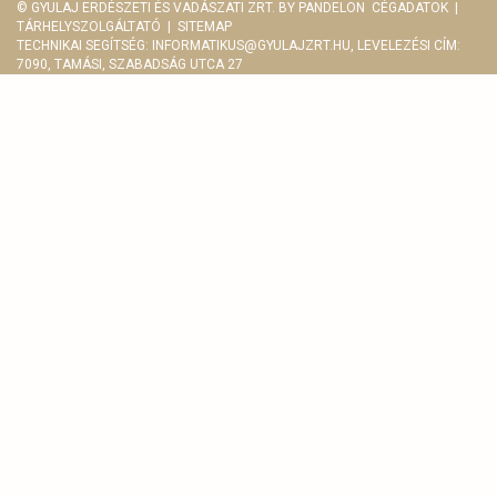
© GYULAJ ERDÉSZETI ÉS VADÁSZATI ZRT. BY
PANDELON
CÉGADATOK
|
TÁRHELYSZOLGÁLTATÓ
|
SITEMAP
TECHNIKAI SEGÍTSÉG:
INFORMATIKUS@GYULAJZRT.HU
, LEVELEZÉSI CÍM:
7090, TAMÁSI, SZABADSÁG UTCA 27