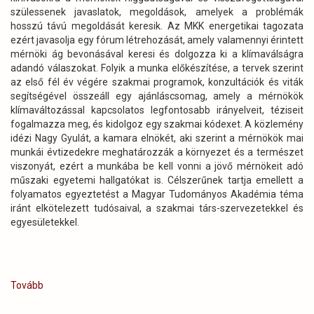
szülessenek javaslatok, megoldások, amelyek a problémák
hosszú távú megoldását keresik. Az MKK energetikai tagozata
ezért javasolja egy fórum létrehozását, amely valamennyi érintett
mérnöki ág bevonásával keresi és dolgozza ki a klímaválságra
adandó válaszokat. Folyik a munka előkészítése, a tervek szerint
az első fél év végére szakmai programok, konzultációk és viták
segítségével összeáll egy ajánláscsomag, amely a mérnökök
klímaváltozással kapcsolatos legfontosabb irányelveit, téziseit
fogalmazza meg, és kidolgoz egy szakmai kódexet. A közlemény
idézi Nagy Gyulát, a kamara elnökét, aki szerint a mérnökök mai
munkái évtizedekre meghatározzák a környezet és a természet
viszonyát, ezért a munkába be kell vonni a jövő mérnökeit adó
műszaki egyetemi hallgatókat is. Célszerűnek tartja emellett a
folyamatos egyeztetést a Magyar Tudományos Akadémia téma
iránt elkötelezett tudósaival, a szakmai társ-szervezetekkel és
egyesületekkel.
Tovább
(Új
munkacsoport
alakul