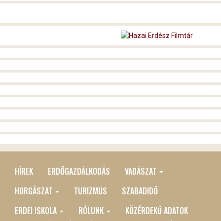
HÍREK
ERDŐGAZDÁLKODÁS
VADÁSZAT
MAIN
MENU
HORGÁSZAT
TURIZMUS
SZABADIDŐ
ERDEI ISKOLA
RÓLUNK
KÖZÉRDEKŰ ADATOK