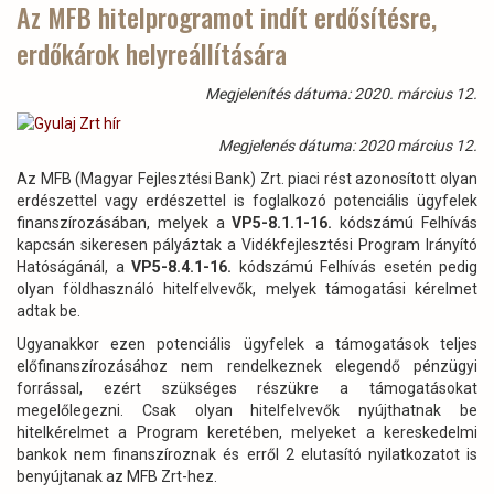
Az MFB hitelprogramot indít erdősítésre,
a
erdőkárok helyreállítására
Magyar
Mérnöki
Kamarában)
Megjelenítés dátuma: 2020. március 12.
Megjelenés dátuma: 2020 március 12.
Az MFB (Magyar Fejlesztési Bank) Zrt. piaci rést azonosított olyan
erdészettel vagy erdészettel is foglalkozó potenciális ügyfelek
finanszírozásában, melyek a
VP5-8.1.1-16.
kódszámú Felhívás
kapcsán sikeresen pályáztak a Vidékfejlesztési Program Irányító
Hatóságánál, a
VP5-8.4.1-16.
kódszámú Felhívás esetén pedig
olyan földhasználó hitelfelvevők, melyek támogatási kérelmet
adtak be.
Ugyanakkor ezen potenciális ügyfelek a támogatások teljes
előfinanszírozásához nem rendelkeznek elegendő pénzügyi
forrással, ezért szükséges részükre a támogatásokat
megelőlegezni. Csak olyan hitelfelvevők nyújthatnak be
hitelkérelmet a Program keretében, melyeket a kereskedelmi
bankok nem finanszíroznak és erről 2 elutasító nyilatkozatot is
benyújtanak az MFB Zrt-hez.