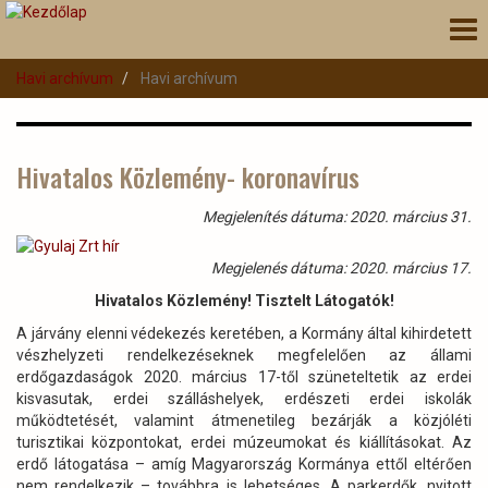
Ugrás
Nav
a
átk
tartalomra
Havi archívum
Havi archívum
Hivatalos Közlemény- koronavírus
Megjelenítés dátuma: 2020. március 31.
Megjelenés dátuma: 2020. március 17.
Hivatalos Közlemény! Tisztelt Látogatók!
A járvány elenni védekezés keretében, a Kormány által kihirdetett
vészhelyzeti rendelkezéseknek megfelelően az állami
erdőgazdaságok 2020. március 17-től szüneteltetik az erdei
kisvasutak, erdei szálláshelyek, erdészeti erdei iskolák
működtetését, valamint átmenetileg bezárják a közjóléti
turisztikai központokat, erdei múzeumokat és kiállításokat. Az
erdő látogatása – amíg Magyarország Kormánya ettől eltérően
nem rendelkezik – továbbra is lehetséges. A parkerdők, nyitott