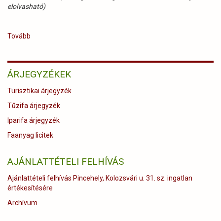
elolvasható)
Tovább
(Korán
kezdődik
a
tavasz,
ÁRJEGYZÉKEK
faültetési
szezon
Turisztikai árjegyzék
a
Gyulaj
Tűzifa árjegyzék
Erdészeti
Iparifa árjegyzék
és
Vadászati
Faanyag licitek
Zrt.-
nél)
AJÁNLATTÉTELI FELHÍVÁS
Ajánlattételi felhívás Pincehely, Kolozsvári u. 31. sz. ingatlan
értékesítésére
Archívum