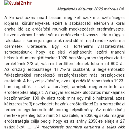
Megjelenés dátuma: 2020 március 04.
A klímaváltozás miatt lassan meg kell szokni a szélsőséges
időjárási körülményeket, ezért a szokásostól eltérően a korai
enyhe idő az erdősítési munkák megkezdését eredményezte,
hiszen számos feladat vár az erdészekre tavasszal. Ha a rügyek
fakadása is korán jön, igencsak rövid idő áll majd rendelkezésre a
csemeték ültetésére. Egy kis történelmi visszatekintés:
sorscsapásunk, hogy az első világháborút lezáró trianoni
békediktátum megkötésekor 1920-ban Magyarország elvesztette
területének 2/3-át, valamint erdőterületeinek több mint 80%-át.
Az ország erdősültsége 11,7%-ra csökkent, a legjelentősebb
fakészletekkel rendelkező országrészeket más országokhoz
csatolták. A helyzet javítására, azaz új erdők létrehozására 1923-
ban fogadták el azt a törvényt, amelyik megteremtette az
erdőtelepítés alapjait. A magyar erdészek áldozatos munkájának
köszönhetően 100 év alatt több mint egy millió hektárral, azaz
kétszeresére(!) növekedett hazánk erdőterülete! Ez a nemzetközi
térben is egy kiemelkedő ország teljesítmény! Az erdősültség
mértéke jelenleg több mint 21 százalék, a 2030-ig szóló magyar
erdőstratégia célja pedig, hogy ez az arány 2050-re elérje a 27
százalékot. .........
(A megtekintés gonmbra kattintva a teljes cikk