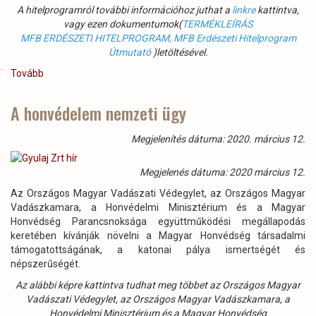
A hitelprogramról további információhoz juthat a
linkre
kattintva,
vagy ezen dokumentumok(
TERMÉKLEÍRÁS
MFB ERDÉSZETI HITELPROGRAM
,
MFB Erdészeti Hitelprogram
Útmutató
)letöltésével.
Tovább
(Az
MFB
hitelprogramot
A honvédelem nemzeti ügy
indít
erdősítésre,
Megjelenítés dátuma: 2020. március 12.
erdőkárok
helyreállítására)
Megjelenés dátuma: 2020 március 12.
Az Országos Magyar Vadászati Védegylet, az Országos Magyar
Vadászkamara, a Honvédelmi Minisztérium és a Magyar
Honvédség Parancsnoksága együttműködési megállapodás
keretében kívánják növelni a Magyar Honvédség társadalmi
támogatottságának, a katonai pálya ismertségét és
népszerűségét.
Az alábbi képre kattintva tudhat meg többet az Országos Magyar
Vadászati Védegylet, az Országos Magyar Vadászkamara, a
Honvédelmi Minisztérium és a Magyar Honvédség