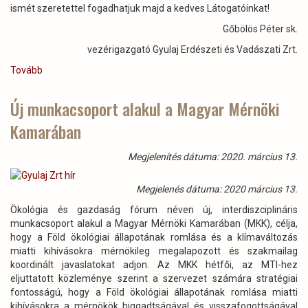
ismét szeretettel fogadhatjuk majd a kedves Látogatóinkat!
Gőbölös Péter sk.
vezérigazgató Gyulaj Erdészeti és Vadászati Zrt.
Tovább
(Tamási,
Miklósvári
Vadasparki
Új munkacsoport alakul a Magyar Mérnöki
Közlemény)
Kamarában
Megjelenítés dátuma: 2020. március 13.
Megjelenés dátuma: 2020 március 13.
Ökológia és gazdaság fórum néven új, interdiszciplináris
munkacsoport alakul a Magyar Mérnöki Kamarában (MKK), célja,
hogy a Föld ökológiai állapotának romlása és a klímaváltozás
miatti kihívásokra mérnökileg megalapozott és szakmailag
koordinált javaslatokat adjon. Az MKK hétfői, az MTI-hez
eljuttatott közleménye szerint a szervezet számára stratégiai
fontosságú, hogy a Föld ökológiai állapotának romlása miatti
kihívásokra a mérnökök higgadtságával és visszafogottságával