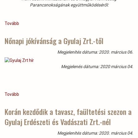
Parancsnokságának együttműködéséről:
Tovább
(A
honvédelem
nemzeti
Nőnapi jókívánság a Gyulaj Zrt.-től
ügy)
Megjelenítés dátuma: 2020. március 06.
Megjelenés dátuma: 2020 március 04.
Tovább
(Nőnapi
jókívánság
a
Korán kezdődik a tavasz, faültetési szezon a
Gyulaj
Gyulaj Erdészeti és Vadászati Zrt.-nél
Zrt.-
től)
Megjelenítés dátuma: 2020. március 04.