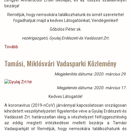
Lengyel Annafürdői Erdei iskoláját, és az összes szálláshelyét
bezárja!
Reméljük, hogy nemsokára találkozhatunk és ismét szeretettel
fogadhatjuk majd a kedves Látogatóinkat, Vendégeinket!
Gőbölös Péter sk.
vezérigazgató, Gyulaj Erdészeti és Vadászati Zrt.
Tovább
(Tájékoztatás
-
koronavírus)
Tamási, Miklósvári Vadasparki Közlemény
Megjelenítés dátuma: 2020. március 29.
Megjelenés dátuma: 2020. március 17.
Kedves Látogatók!
A koronavírus (2019-nCoV) járvánnyal kapcsolatosan országosan
kihirdetett veszélyhelyzetet figyelembe véve a Gyulaj Erdészeti és
Vadászati Zrt. határozatlan ideig, a vészhelyzet felfüggesztéséig
az eddig megtett intézkedései mellett bezárja a Tamási
Vadasparkját is! Reméljük, hogy nemsokára találkozhatunk és