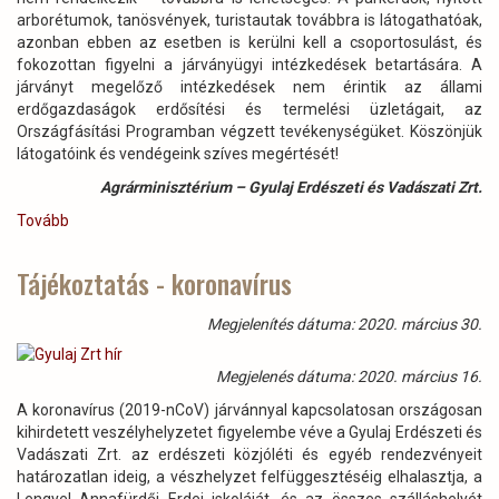
arborétumok, tanösvények, turistautak továbbra is látogathatóak,
azonban ebben az esetben is kerülni kell a csoportosulást, és
fokozottan figyelni a járványügyi intézkedések betartására. A
járványt megelőző intézkedések nem érintik az állami
erdőgazdaságok erdősítési és termelési üzletágait, az
Országfásítási Programban végzett tevékenységüket. Köszönjük
látogatóink és vendégeink szíves megértését!
Agrárminisztérium – Gyulaj Erdészeti és Vadászati Zrt.
Tovább
(Hivatalos
Közlemény-
koronavírus)
Tájékoztatás - koronavírus
Megjelenítés dátuma: 2020. március 30.
Megjelenés dátuma: 2020. március 16.
A koronavírus (2019-nCoV) járvánnyal kapcsolatosan országosan
kihirdetett veszélyhelyzetet figyelembe véve a Gyulaj Erdészeti és
Vadászati Zrt. az erdészeti közjóléti és egyéb rendezvényeit
határozatlan ideig, a vészhelyzet felfüggesztéséig elhalasztja, a