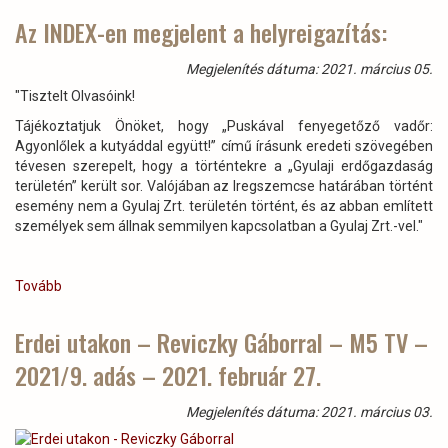
Az INDEX-en megjelent a helyreigazítás:
Megjelenítés dátuma: 2021. március 05.
"Tisztelt Olvasóink!
Tájékoztatjuk Önöket, hogy „Puskával fenyegetőző vadőr:
Agyonlőlek a kutyáddal együtt!” című írásunk eredeti szövegében
tévesen szerepelt, hogy a történtekre a „Gyulaji erdőgazdaság
területén” került sor. Valójában az Iregszemcse határában történt
esemény nem a Gyulaj Zrt. területén történt, és az abban említett
személyek sem állnak semmilyen kapcsolatban a Gyulaj Zrt.-vel."
Tovább
(Az
INDEX-
en
Erdei utakon – Reviczky Gáborral – M5 TV –
megjelent
2021/9. adás – 2021. február 27.
a
helyreigazítás:)
Megjelenítés dátuma: 2021. március 03.