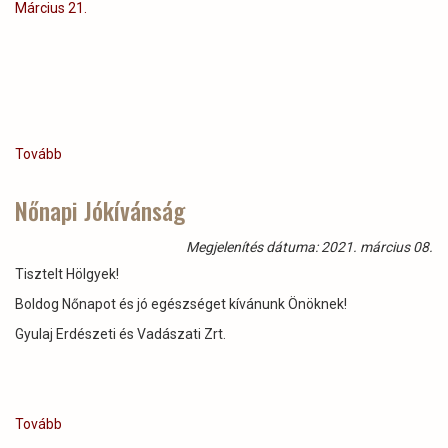
Tovább
(Az
Erdők
Világnapja
Nőnapi Jókívánság
2021.március
21.)
Megjelenítés dátuma: 2021. március 08.
Tisztelt Hölgyek!
Boldog Nőnapot és jó egészséget kívánunk Önöknek!
Gyulaj Erdészeti és Vadászati Zrt.
Tovább
(Nőnapi
Jókívánság)