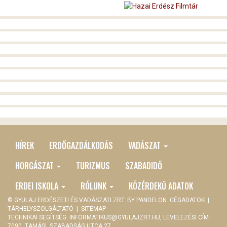
HÍREK
ERDŐGAZDÁLKODÁS
VADÁSZAT
MAIN
MENU
HORGÁSZAT
TURIZMUS
SZABADIDŐ
ERDEI ISKOLA
RÓLUNK
KÖZÉRDEKŰ ADATOK
© GYULAJ ERDÉSZETI ÉS VADÁSZATI ZRT. BY
PANDELON
CÉGADATOK
|
TÁRHELYSZOLGÁLTATÓ
|
SITEMAP
TECHNIKAI SEGÍTSÉG:
INFORMATIKUS@GYULAJZRT.HU
, LEVELEZÉSI CÍM:
7090, TAMÁSI, SZABADSÁG UTCA 27