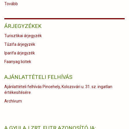
Tovább
(Erdei
utakon
–
Reviczky
ÁRJEGYZÉKEK
Gáborral
–
Turisztikai árjegyzék
M5
TV
Tűzifa árjegyzék
–
Iparifa árjegyzék
2021/9.
adás
Faanyag licitek
–
2021.
AJÁNLATTÉTELI FELHÍVÁS
február
27.)
Ajánlattételi felhívás Pincehely, Kolozsvári u. 31. sz. ingatlan
értékesítésére
Archívum
A GYULAJ ZRT. EUTR AZONOSÍTÓJA: