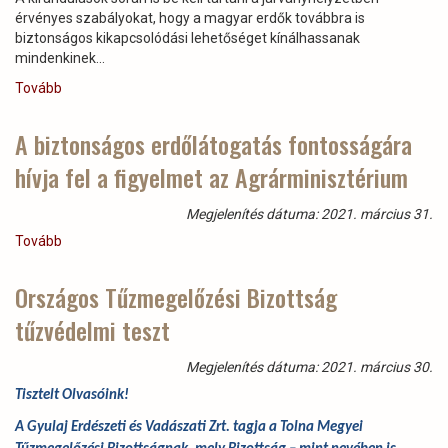
Vadászati
érvényes szabályokat, hogy a magyar erdők továbbra is
Zrt!)
biztonságos kikapcsolódási lehetőséget kínálhassanak
mindenkinek...
Tovább
(Az
agrárminisztéium
kisvideója
A biztonságos erdőlátogatás fontosságára
a
hívja fel a figyelmet az Agrárminisztérium
biztonságos
erdőlátogatásról)
Megjelenítés dátuma: 2021. március 31.
Tovább
(A
biztonságos
erdőlátogatás
Országos Tűzmegelőzési Bizottság
fontosságára
tűzvédelmi teszt
hívja
fel
a
Megjelenítés dátuma: 2021. március 30.
figyelmet
Tisztelt Olvasóink!
az
Agrárminisztérium)
A Gyulaj Erdészeti és Vadászati Zrt. tagja a Tolna Megyei