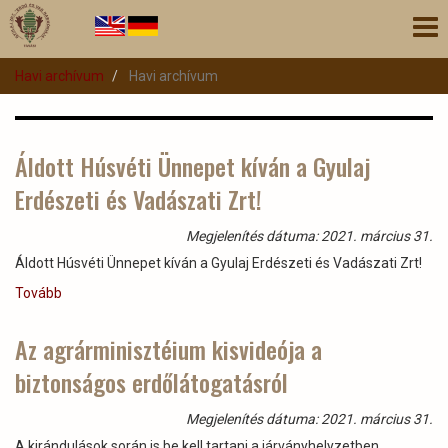
Ugrás
Nav
a
átk
tartalomra
Havi archívum
Havi archívum
Áldott Húsvéti Ünnepet kíván a Gyulaj
Erdészeti és Vadászati Zrt!
Megjelenítés dátuma: 2021. március 31.
Áldott Húsvéti Ünnepet kíván a Gyulaj Erdészeti és Vadászati Zrt!
Tovább
(Áldott
Húsvéti
Ünnepet
Az agrárminisztéium kisvideója a
kíván
biztonságos erdőlátogatásról
a
Gyulaj
Erdészeti
Megjelenítés dátuma: 2021. március 31.
és
A kirándulások során is be kell tartani a járványhelyzetben