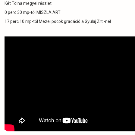
Két Tolna megyei részlet:
0 perc 30 mp-től MISZLA ART
17 perc 10 mp-től Mezei pocok gradáció a Gyulaj Zrt.-nél