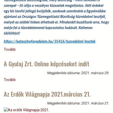
Tűzmegelőzési Bizottságnak, mely Bizottság – mint nevében is
szerepel – fő célja a veszélyes tűzesetek megelőzése. Akit érdekel
egy kis tanító jellegű kvízjáték, azoknak szeretnénk a figyelmükbe
ajánlani az Országos Tűzmegelőzési Bizottság tűzvédelmi tesztjét,
melyet az alábbi linken érhetnek el. Mindenkit buzdítunk arra, hogy
mérje fel a tűzvédelemmel kapcsolatos tudását. Kellemes
időtöltést!
https://katasztrofavedelem.hu/35456/tuzvedelmi-tesztek
Tovább
(Országos
Tűzmegelőzési
Bizottság
A Gyulaj Zrt. Online képzéseket indít
tűzvédelmi
teszt)
Megjelenítés dátuma: 2021. március 29.
Tovább
(A
Gyulaj
Zrt.
Az Erdők Világnapja 2021.március 21.
Online
képzéseket
Megjelenítés dátuma: 2021. március 21.
indít)