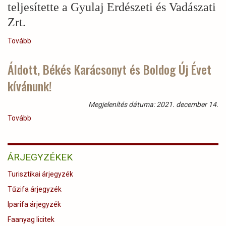
teljesítette a Gyulaj Erdészeti és Vadászati
Zrt.
Tovább
(Tudósítás:
Szociális
tűzifa
Áldott, Békés Karácsonyt és Boldog Új Évet
-
kívánunk!
Gyulaj
Erdészeti
és
Megjelenítés dátuma: 2021. december 14.
Vadászati
Tovább
(Áldott,
Zrt.)
Békés
Karácsonyt
és
ÁRJEGYZÉKEK
Boldog
Új
Turisztikai árjegyzék
Évet
kívánunk!)
Tűzifa árjegyzék
Iparifa árjegyzék
Faanyag licitek