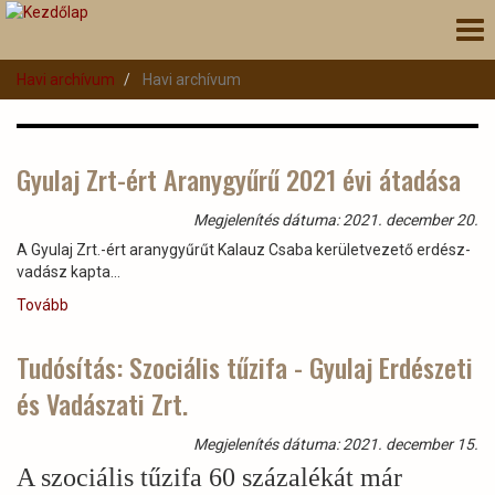
Ugrás
Nav
a
átk
tartalomra
Havi archívum
Havi archívum
Gyulaj Zrt-ért Aranygyűrű 2021 évi átadása
Megjelenítés dátuma: 2021. december 20.
A Gyulaj Zrt.-ért aranygyűrűt Kalauz Csaba kerületvezető erdész-
vadász kapta...
Tovább
(Gyulaj
Zrt-
ért
Tudósítás: Szociális tűzifa - Gyulaj Erdészeti
Aranygyűrű
és Vadászati Zrt.
2021
évi
átadása)
Megjelenítés dátuma: 2021. december 15.
A szociális tűzifa 60 százalékát már