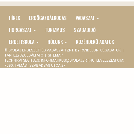
HÍREK
ERDŐGAZDÁLKODÁS
VADÁSZAT
MAIN
MENU
HORGÁSZAT
TURIZMUS
SZABADIDŐ
ERDEI ISKOLA
RÓLUNK
KÖZÉRDEKŰ ADATOK
© GYULAJ ERDÉSZETI ÉS VADÁSZATI ZRT. BY
PANDELON
CÉGADATOK
|
TÁRHELYSZOLGÁLTATÓ
|
SITEMAP
TECHNIKAI SEGÍTSÉG:
INFORMATIKUS@GYULAJZRT.HU
, LEVELEZÉSI CÍM:
7090, TAMÁSI, SZABADSÁG UTCA 27